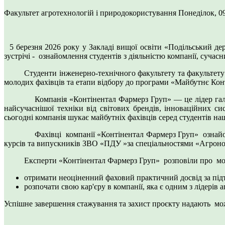
Факультет агротехнологій і природокористування
Понеділок, 09
5 березня 2026 року у Закладі вищої освіти «Подільський дер
зустрічі - ознайомлення студентів з діяльністю компанії, суч
Студенти інженерно-технічного факультету та факультету агр
молодих фахівців та етапи відбору до програми «Майбутнє Кон
Компанія «Контінентал Фармерз Груп» — це лідер галузі, що
найсучаснішої техніки від світових брендів, інноваційних с
сьогодні компанія шукає майбутніх фахівців серед студентів на
Фахівці компанії «Контінентал Фармерз Груп» ознайомили 
курсів та випускників ЗВО «ПДУ »за спеціальностями «Агр
Експерти «Контінентал Фармерз Груп» розповіли про можли
отримати неоціненний фаховий практичний досвід за під
розпочати свою кар'єру в компанії, яка є одним з лідерів а
Успішне завершення стажування та захист проєкту надають можл