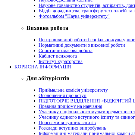
Наукове товариство студентів, аспірантів, док
Відділ дорадництва, трансферу технологій та 
Фотоальбом "Наука університету"
Виховна робота
Центр виховної роботи і соціально-культурно
Нормативні документи з виховної роботи
Спортивно-масова робота
Кабінет психолога
Інститут кураторства
КОРИСНА ІНФОРМАЦІЯ
Для абітурієнтів
Приймальна комісія університету
Оголошення про вступ
ПІДГОТОВЧЕ ВІДДІЛЕННЯ «ВІДКРИТИЙ 
Правила прийому на навчання
Учаснику національного мультипредметного т
Учаснику єдиного вступного іспиту та єдино
Програми вступних іспитів
Розклади вступних випробувань
Інформаційні матеріали приймальної комісії дл