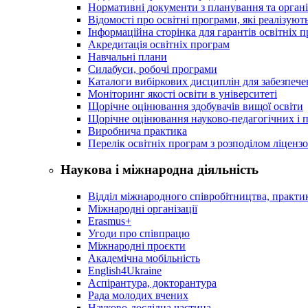
Нормативні документи з планування та організ
Відомості про освітні програми, які реалізують
Інформаційна сторінка для гарантів освітніх 
Акредитація освітніх програм
Навчальні плани
Силабуси, робочі програми
Каталоги вибіркових дисциплін для забезпеч
Моніторинг якості освіти в університеті
Щорічне оцінювання здобувачів вищої освіти
Щорічне оцінювання науково-педагогічних і п
Виробнича практика
Перелік освітніх програм з розподілoм ліцензo
Наукова і міжнародна діяльність
Відділ міжнародного співробітництва, практик
Міжнародні організації
Erasmus+
Угоди про співпрацю
Міжнародні проєкти
Академічна мобільність
English4Ukraine
Аспірантура, докторантура
Рада молодих вчених
Науково-дослідна частина