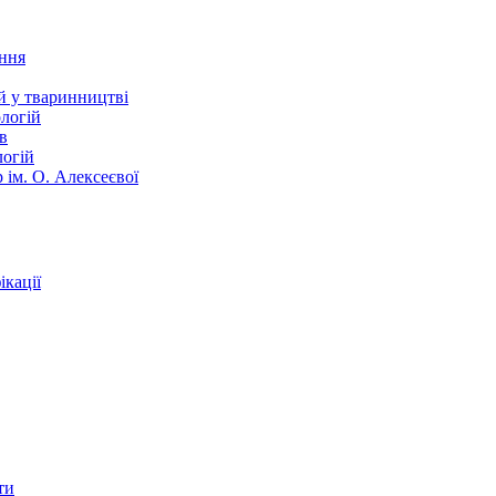
ання
й у тваринництві
логій
в
логій
 ім. О. Алексеєвої
кації
ти