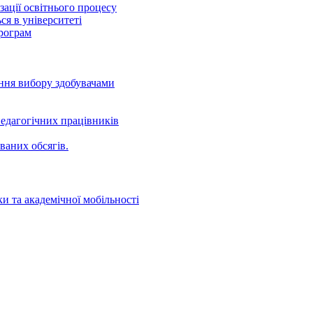
ації освітнього процесу
ся в університеті
програм
ення вибору здобувачами
едагогічних працівників
ваних oбсягів.
и та академічної мобільності