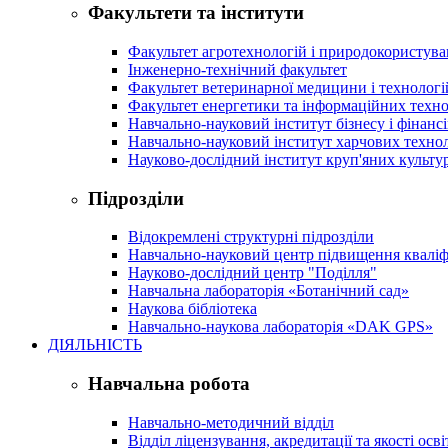
Факультети та інститути
Факультет агротехнологій і природокористув
Інженерно-технічний факультет
Факультет ветеринарної медицини і технологі
Факультет енергетики та інформаційних техно
Навчально-науковий інститут бізнесу і фінансі
Навчально-науковий інститут харчових техно
Науково-дослідний інститут круп'яних культур
Підрозділи
Відокремлені структурні підрозділи
Навчально-науковий центр підвищення кваліфі
Науково-дослідний центр "Поділля"
Навчальна лабораторія «Ботанічний сад»
Наукова бібліотека
Навчально-наукова лабораторія «DAK GPS»
ДІЯЛЬНІСТЬ
Навчальна робота
Навчально-методичний відділ
Відділ ліцензування, акредитації та якості осві