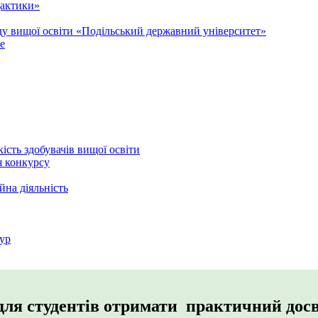
дактики»
аду вищої освіти «Подільський державний університет»
e
кість здобувачів вищої освіти
я конкурсу
йна діяльність
ур
для студентів отримати практичний досв