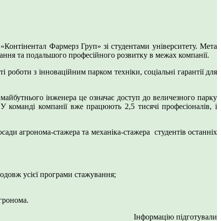
 «Контінентал Фармерз Груп» зі студентами університету. Мета
ування та подальшого професійного розвитку в межах компанії.
оботи з інноваційним парком техніки, соціальні гарантії для
айбутнього інженера це означає доступ до величезного парку
У команді компанії вже працюють 2,5 тисячі професіоналів, і
 агронома-стажера та механіка-стажера студентів останніх
одовж усієї програми стажування;
гронома.
Інформацію підготували