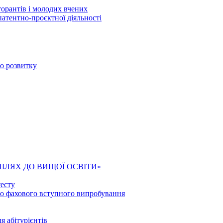
торантів і молодих вчених
патентно-проєктної діяльності
го розвитку
ШЛЯХ ДО ВИЩОЇ ОСВІТИ»
есту
го фахового вступного випробування
я абітурієнтів