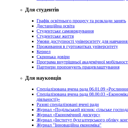
Для студентів
Графік освітнього процесу та розклади занять
Дистанційна освіта
Студентське самоврядування
Студентське життя
Умови доступності університету для навчання
Проживання в гуртожитках університету
Кернел
Скринька довіри
Програма внутрішньої академічної мобільност
Партнери пропонують працевлаштування
Для науковців
Спеціалізована вчена рада 06.01.09 «Рослинн
Спеціалізована вчена рада 08.00.03 «Економі
діяльності)»
Разові спеціалізовані вчені ради
Журнал «Подільський вісник: сільське господа
Журнал «Економічний дискурс»
Журнал «Інститут бухгалтерського обліку, конт
Журнал "Інноваційна економіка"