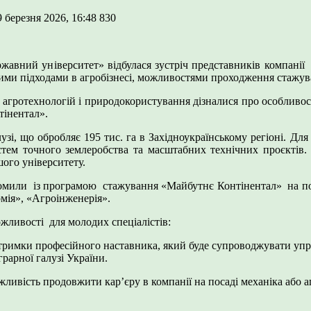
 березня 2026, 16:48
830
жавний університет» відбулася зустріч представників компанії
асними підходами в агробізнесі, можливостями проходження стаж
отехнологій і природокористування дізналися про особливості р
тінентал».
 обробляє 195 тис. га в Західноукраїнському регіоні. Для м
истем точного землеробства та масштабних технічних проєктів. 
шого університету.
із програмою стажування «Майбутнє Контінентал» на посади
ономія», «Агроінженерія».
вості для молодих спеціалістів:
тримки професійного наставника, який буде супроводжувати упр
грарної галузі України.
ивість продовжити кар’єру в компанії на посаді механіка або а