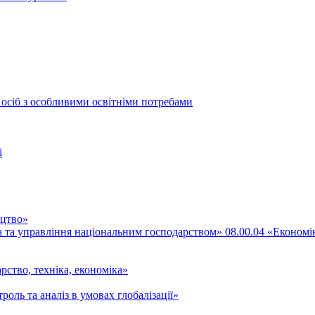
 осіб з особливими освітніми потребами
і
ицтво»
ка та управління національним господарством» 08.00.04 «Економі
рство, техніка, економіка»
роль та аналіз в умовах глобалізації»