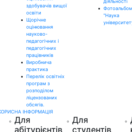
діяльності
здобувачів вищої
Фотоальбо
освіти
"Наука
Щорічне
університет
оцінювання
науково-
педагогічних і
педагогічних
працівників
Виробнича
практика
Перелік освітніх
програм з
розподілoм
ліцензoваних
oбсягів.
КОРИСНА ІНФОРМАЦІЯ
Для
Для
абітурієнтів
студентів