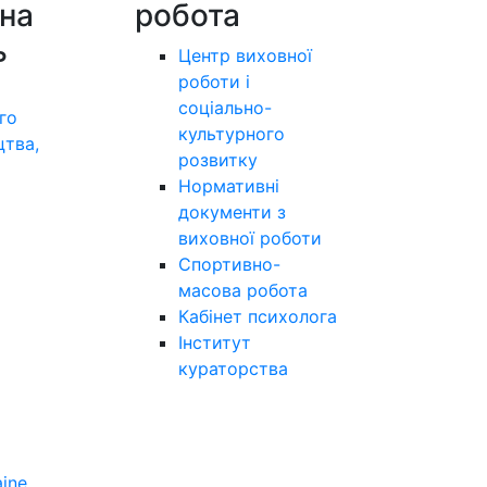
на
робота
ь
Центр виховної
роботи і
соціально-
го
культурного
цтва,
розвитку
а
Нормативні
документи з
виховної роботи
Спортивно-
масова робота
Кабінет психолога
Інститут
кураторства
aine