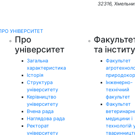
32316, Хмельни
ПРО УНІВЕРСИТЕТ
Про
Факульте
університет
та інстит
Загальна
Факультет
характеристика
агротехноло
Історія
природокор
Структура
Інженерно-
університету
технічний
Керівництво
факультет
університету
Факультет
Вчена рада
ветеринарн
Наглядова рада
медицини і
Ректорат
технологій 
університету
тваринницт