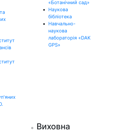
«Ботанічний сад»
Наукова
та
бібліотека
них
Навчально-
наукова
лабораторія «DAK
ститут
GPS»
нансів
ститут
уп'яних
О.
Виховна