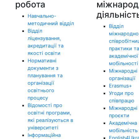
робота
міжнарод
діяльніст
Навчально-
методичний відділ
Відділ
Відділ
міжнародно
ліцензування,
співробітни
акредитації та
практики т
якості освіти
академічної
Нормативні
мобільності
документи з
Міжнародні
планування та
організації
організації
Erasmus+
освітнього
Угоди про
процесу
співпрацю
Відомості про
Міжнародні
освітні програми,
проєкти
які реалізуються в
Академічна
університеті
мобільність
Інформаційна
English4Ukr