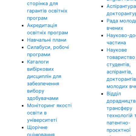
сторінка для
Аспірантура
гарантів освітніх
докторанту
програм
Рада молод
Акредитація
вчених
освітніх програм
Науково-до
Навчальні плани
частина
Силабуси, робочі
Наукове
програми
товариство
Каталоги
студентів,
вибіркових
аспірантів,
дисциплін для
докторантів
забезпечення
молодих вч
вибору
Відділ
здобувачами
дорадництв
Моніторинг якості
трансферу
освіти в
технологій 
університеті
патентно-
Щорічне
проєктної
оцінювання