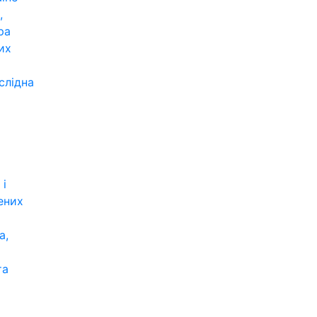
,
ра
их
слідна
 і
ених
а,
та