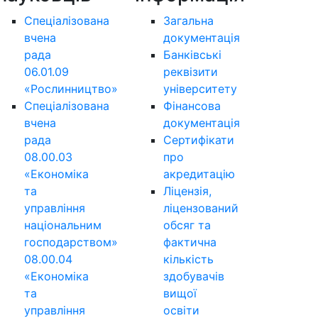
Спеціалізована
Загальна
вчена
документація
рада
Банківські
06.01.09
реквізити
«Рослинництво»
університету
Спеціалізована
Фінансова
вчена
документація
рада
Сертифікати
08.00.03
про
«Економіка
акредитацію
та
Ліцензія,
управління
ліцензований
національним
обсяг та
господарством»
фактична
08.00.04
кількість
«Економіка
здобувачів
та
вищої
управління
освіти