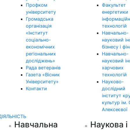
Профком
Факультет
університету
енергетики 
Громадська
інформацій
організація
технологій
«Інститут
Навчально-
соціально-
науковий ін
економічних
бізнесу і фі
регіональних
Навчально-
досліджень»
науковий ін
Рада ветеранів
харчових
Газета «Вісник
технологій
Університету»
Науково-
Контакти
дослідний
інститут кр
культур ім. 
Алексеєвої
ДІЯЛЬНІСТЬ
Навчальна
Наукова і