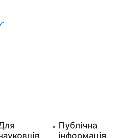
м
у"
Для
Публічна
науковців
інформація