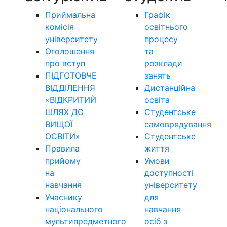
Приймальна
Графік
комісія
освітнього
університету
процесу
Оголошення
та
про вступ
розклади
ПІДГОТОВЧЕ
занять
ВІДДІЛЕННЯ
Дистанційна
«ВІДКРИТИЙ
освіта
ШЛЯХ ДО
Студентське
ВИЩОЇ
самоврядування
ОСВІТИ»
Студентське
Правила
життя
прийому
Умови
на
доступності
навчання
університету
Учаснику
для
національного
навчання
мультипредметного
осіб з