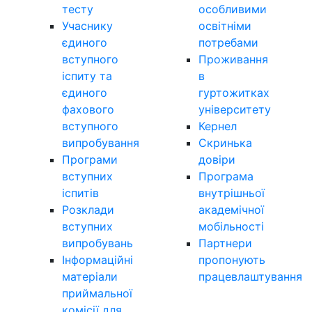
тесту
особливими
Учаснику
освітніми
єдиного
потребами
вступного
Проживання
іспиту та
в
єдиного
гуртожитках
фахового
університету
вступного
Кернел
випробування
Скринька
Програми
довіри
вступних
Програма
іспитів
внутрішньої
Розклади
академічної
вступних
мобільності
випробувань
Партнери
Інформаційні
пропонують
матеріали
працевлаштування
приймальної
комісії для