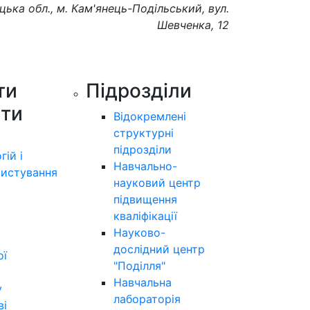
цька обл., м. Кам'янець-Подільський, вул.
Шевченка, 12
ти
Підрозділи
ути
Відокремлені
структурні
підрозділи
гій і
Навчально-
истування
науковий центр
підвищення
кваліфікації
Науково-
дослідний центр
ої
"Поділля"
Навчальна
у
лабораторія
ві