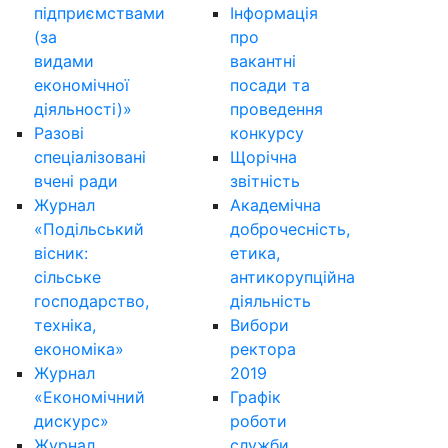
підприємствами
Інформація
(за
про
видами
вакантні
економічної
посади та
діяльності)»
проведення
Разові
конкурсу
спеціалізовані
Щорічна
вчені ради
звітність
Журнал
Академічна
«Подільський
доброчесність,
вісник:
етика,
сільське
антикорупційна
господарство,
діяльність
техніка,
Вибори
економіка»
ректора
Журнал
2019
«Економічний
Графік
дискурс»
роботи
Журнал
служби