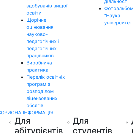
діяльності
здобувачів вищої
Фотоальбо
освіти
"Наука
Щорічне
університет
оцінювання
науково-
педагогічних і
педагогічних
працівників
Виробнича
практика
Перелік освітніх
програм з
розподілoм
ліцензoваних
oбсягів.
КОРИСНА ІНФОРМАЦІЯ
Для
Для
абітурієнтів
студентів