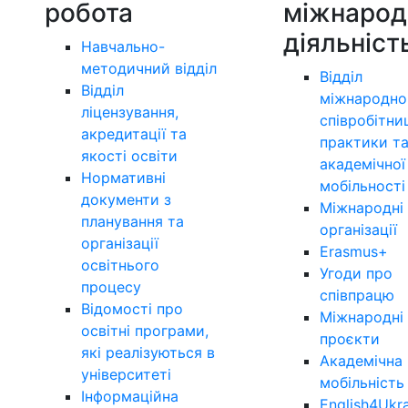
робота
міжнарод
діяльніст
Навчально-
методичний відділ
Відділ
Відділ
міжнародно
ліцензування,
співробітни
акредитації та
практики т
якості освіти
академічної
Нормативні
мобільності
документи з
Міжнародні
планування та
організації
організації
Erasmus+
освітнього
Угоди про
процесу
співпрацю
Відомості про
Міжнародні
освітні програми,
проєкти
які реалізуються в
Академічна
університеті
мобільність
Інформаційна
English4Ukr