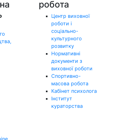
на
робота
ь
Центр виховної
роботи і
соціально-
го
культурного
цтва,
розвитку
а
Нормативні
документи з
виховної роботи
Спортивно-
масова робота
Кабінет психолога
Інститут
кураторства
aine