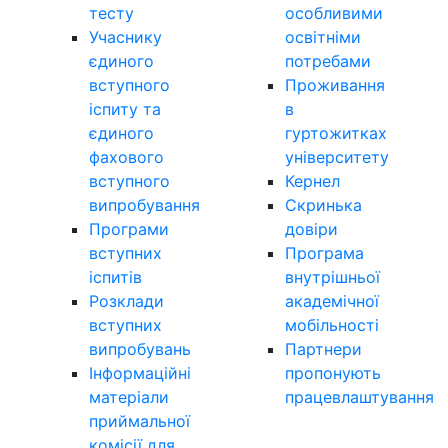
тесту
особливими
Учаснику
освітніми
єдиного
потребами
вступного
Проживання
іспиту та
в
єдиного
гуртожитках
фахового
університету
вступного
Кернел
випробування
Скринька
Програми
довіри
вступних
Програма
іспитів
внутрішньої
Розклади
академічної
вступних
мобільності
випробувань
Партнери
Інформаційні
пропонують
матеріали
працевлаштування
приймальної
комісії для