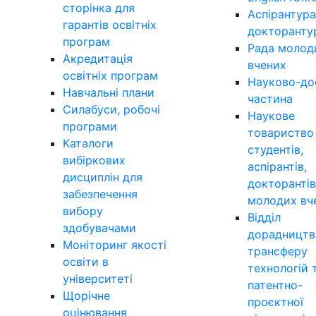
сторінка для
Аспірантура
гарантів освітніх
докторанту
програм
Рада молод
Акредитація
вчених
освітніх програм
Науково-до
Навчальні плани
частина
Силабуси, робочі
Наукове
програми
товариство
Каталоги
студентів,
вибіркових
аспірантів,
дисциплін для
докторантів
забезпечення
молодих вч
вибору
Відділ
здобувачами
дорадництв
Моніторинг якості
трансферу
освіти в
технологій 
університеті
патентно-
Щорічне
проєктної
оцінювання