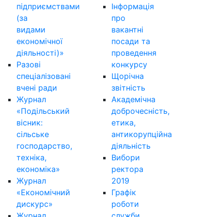
підприємствами
Інформація
(за
про
видами
вакантні
економічної
посади та
діяльності)»
проведення
Разові
конкурсу
спеціалізовані
Щорічна
вчені ради
звітність
Журнал
Академічна
«Подільський
доброчесність,
вісник:
етика,
сільське
антикорупційна
господарство,
діяльність
техніка,
Вибори
економіка»
ректора
Журнал
2019
«Економічний
Графік
дискурс»
роботи
Журнал
служби