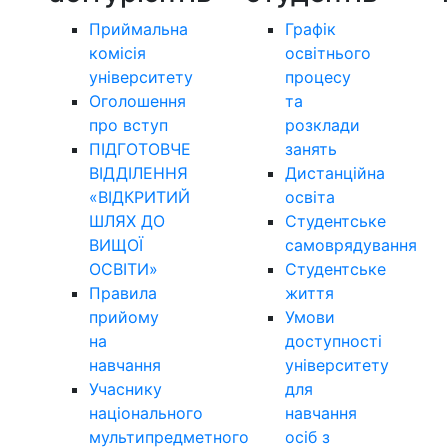
Приймальна
Графік
комісія
освітнього
університету
процесу
Оголошення
та
про вступ
розклади
ПІДГОТОВЧЕ
занять
ВІДДІЛЕННЯ
Дистанційна
«ВІДКРИТИЙ
освіта
ШЛЯХ ДО
Студентське
ВИЩОЇ
самоврядування
ОСВІТИ»
Студентське
Правила
життя
прийому
Умови
на
доступності
навчання
університету
Учаснику
для
національного
навчання
мультипредметного
осіб з