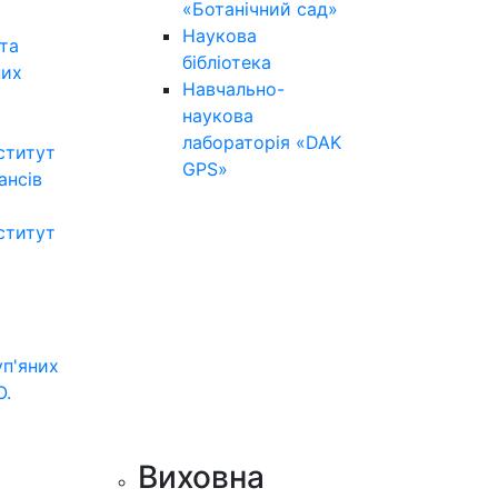
«Ботанічний сад»
Наукова
та
бібліотека
них
Навчально-
наукова
лабораторія «DAK
ститут
GPS»
нансів
ститут
уп'яних
О.
Виховна