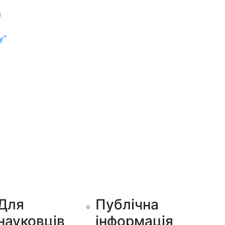
м
у"
Для
Публічна
науковців
інформація