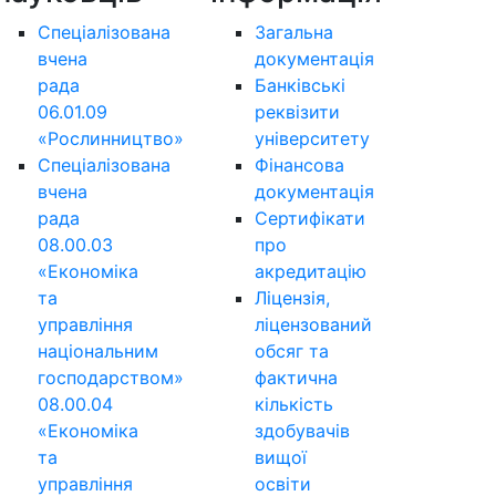
Спеціалізована
Загальна
вчена
документація
рада
Банківські
06.01.09
реквізити
«Рослинництво»
університету
Спеціалізована
Фінансова
вчена
документація
рада
Сертифікати
08.00.03
про
«Економіка
акредитацію
та
Ліцензія,
управління
ліцензований
національним
обсяг та
господарством»
фактична
08.00.04
кількість
«Економіка
здобувачів
та
вищої
управління
освіти