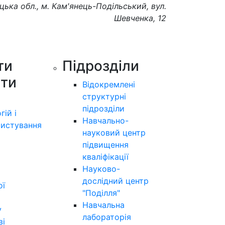
цька обл., м. Кам'янець-Подільський, вул.
Шевченка, 12
ти
Підрозділи
ути
Відокремлені
структурні
підрозділи
гій і
Навчально-
истування
науковий центр
підвищення
кваліфікації
Науково-
дослідний центр
ої
"Поділля"
Навчальна
у
лабораторія
ві