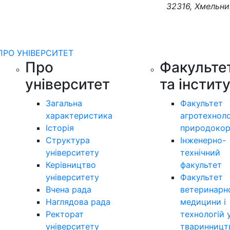
32316, Хмельни
ПРО УНІВЕРСИТЕТ
Про
Факульте
університет
та інстит
Загальна
Факультет
характеристика
агротехноло
Історія
природокор
Структура
Інженерно-
університету
технічний
Керівництво
факультет
університету
Факультет
Вчена рада
ветеринарн
Наглядова рада
медицини і
Ректорат
технологій 
університету
тваринницт