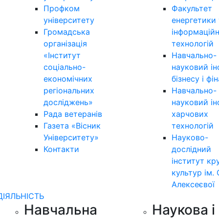
Профком
Факультет
університету
енергетики 
Громадська
інформацій
організація
технологій
«Інститут
Навчально-
соціально-
науковий ін
економічних
бізнесу і фі
регіональних
Навчально-
досліджень»
науковий ін
Рада ветеранів
харчових
Газета «Вісник
технологій
Університету»
Науково-
Контакти
дослідний
інститут кр
культур ім. 
Алексеєвої
ДІЯЛЬНІСТЬ
Навчальна
Наукова і