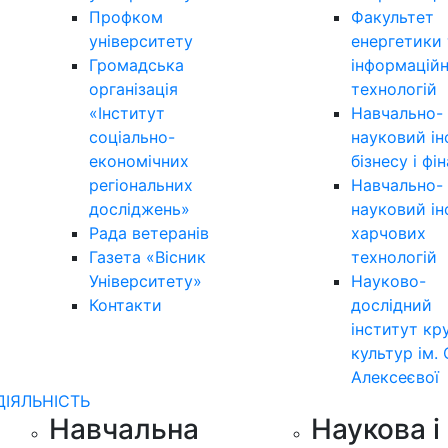
Профком
Факультет
університету
енергетики 
Громадська
інформацій
організація
технологій
«Інститут
Навчально-
соціально-
науковий ін
економічних
бізнесу і фі
регіональних
Навчально-
досліджень»
науковий ін
Рада ветеранів
харчових
Газета «Вісник
технологій
Університету»
Науково-
Контакти
дослідний
інститут кр
культур ім. 
Алексеєвої
ДІЯЛЬНІСТЬ
Навчальна
Наукова і