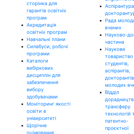
сторінка для
Аспірантура
гарантів освітніх
докторанту
програм
Рада молод
Акредитація
вчених
освітніх програм
Науково-до
Навчальні плани
частина
Силабуси, робочі
Наукове
програми
товариство
Каталоги
студентів,
вибіркових
аспірантів,
дисциплін для
докторантів
забезпечення
молодих вч
вибору
Відділ
здобувачами
дорадництв
Моніторинг якості
трансферу
освіти в
технологій 
університеті
патентно-
Щорічне
проєктної
оцінювання