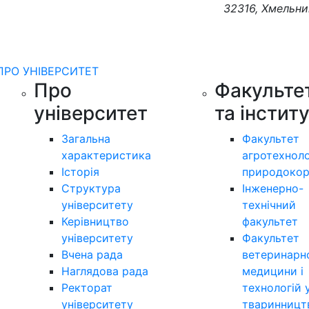
32316, Хмельни
ПРО УНІВЕРСИТЕТ
Про
Факульте
університет
та інстит
Загальна
Факультет
характеристика
агротехноло
Історія
природокор
Структура
Інженерно-
університету
технічний
Керівництво
факультет
університету
Факультет
Вчена рада
ветеринарн
Наглядова рада
медицини і
Ректорат
технологій 
університету
тваринницт