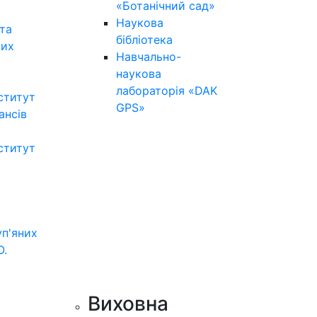
«Ботанічний сад»
Наукова
та
бібліотека
них
Навчально-
наукова
лабораторія «DAK
ститут
GPS»
нансів
ститут
уп'яних
О.
Виховна