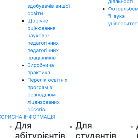
діяльності
здобувачів вищої
Фотоальбо
освіти
"Наука
Щорічне
університет
оцінювання
науково-
педагогічних і
педагогічних
працівників
Виробнича
практика
Перелік освітніх
програм з
розподілoм
ліцензoваних
oбсягів.
КОРИСНА ІНФОРМАЦІЯ
Для
Для
абітурієнтів
студентів