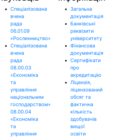
Спеціалізована
Загальна
вчена
документація
рада
Банківські
06.01.09
реквізити
«Рослинництво»
університету
Спеціалізована
Фінансова
вчена
документація
рада
Сертифікати
08.00.03
про
«Економіка
акредитацію
та
Ліцензія,
управління
ліцензований
національним
обсяг та
господарством»
фактична
08.00.04
кількість
«Економіка
здобувачів
та
вищої
управління
освіти