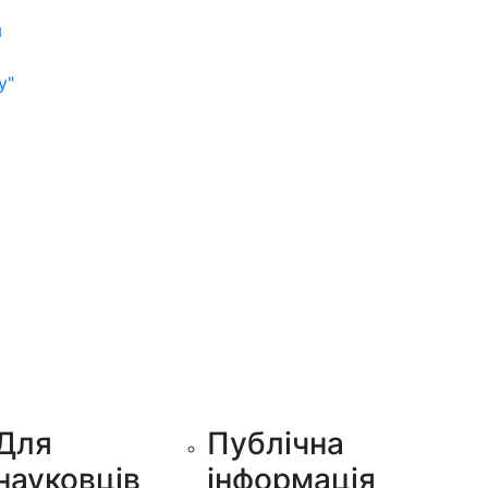
м
у"
Для
Публічна
науковців
інформація