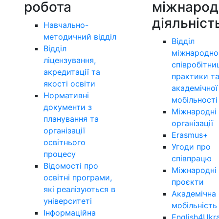
робота
міжнарод
діяльніст
Навчально-
методичний відділ
Відділ
Відділ
міжнародно
ліцензування,
співробітни
акредитації та
практики т
якості освіти
академічної
Нормативні
мобільності
документи з
Міжнародні
планування та
організації
організації
Erasmus+
освітнього
Угоди про
процесу
співпрацю
Відомості про
Міжнародні
освітні програми,
проєкти
які реалізуються в
Академічна
університеті
мобільність
Інформаційна
English4Ukr