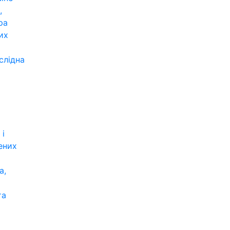
,
ра
их
слідна
 і
ених
а,
та