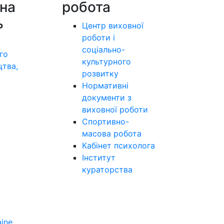
на
робота
ь
Центр виховної
роботи і
соціально-
го
культурного
цтва,
розвитку
а
Нормативні
документи з
виховної роботи
Спортивно-
масова робота
Кабінет психолога
Інститут
кураторства
aine