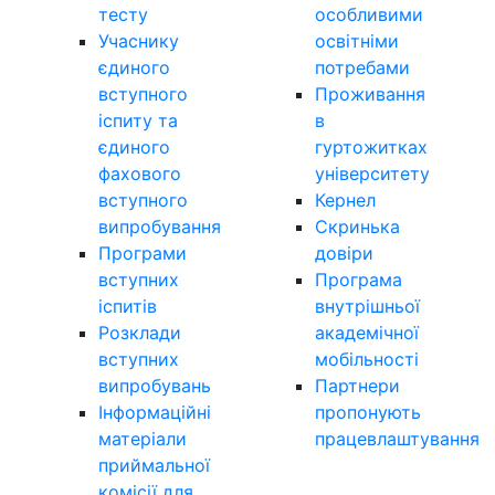
тесту
особливими
Учаснику
освітніми
єдиного
потребами
вступного
Проживання
іспиту та
в
єдиного
гуртожитках
фахового
університету
вступного
Кернел
випробування
Скринька
Програми
довіри
вступних
Програма
іспитів
внутрішньої
Розклади
академічної
вступних
мобільності
випробувань
Партнери
Інформаційні
пропонують
матеріали
працевлаштування
приймальної
комісії для