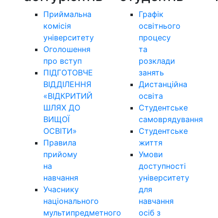
Приймальна
Графік
комісія
освітнього
університету
процесу
Оголошення
та
про вступ
розклади
ПІДГОТОВЧЕ
занять
ВІДДІЛЕННЯ
Дистанційна
«ВІДКРИТИЙ
освіта
ШЛЯХ ДО
Студентське
ВИЩОЇ
самоврядування
ОСВІТИ»
Студентське
Правила
життя
прийому
Умови
на
доступності
навчання
університету
Учаснику
для
національного
навчання
мультипредметного
осіб з