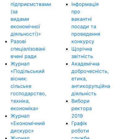
підприємствами
Інформація
(за
про
видами
вакантні
економічної
посади та
діяльності)»
проведення
Разові
конкурсу
спеціалізовані
Щорічна
вчені ради
звітність
Журнал
Академічна
«Подільський
доброчесність,
вісник:
етика,
сільське
антикорупційна
господарство,
діяльність
техніка,
Вибори
економіка»
ректора
Журнал
2019
«Економічний
Графік
дискурс»
роботи
Журнал
служби