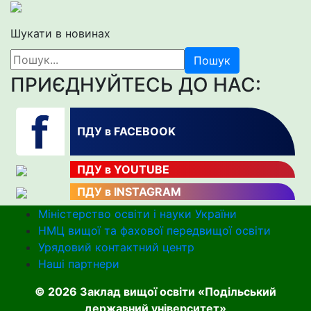
Шукати в новинах
Пошук
ПРИЄДНУЙТЕСЬ ДО НАС:
ПДУ в FACEBOOK
ПДУ в YOUTUBE
ПДУ в INSTAGRAM
Міністерство освіти і науки України
НМЦ вищої та фахової передвищої освіти
Урядовий контактний центр
Наші партнери
© 2026 Заклад вищої освіти «Подільський
державний університет»