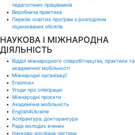
педагогічних працівників
Виробнича практика
Перелік освітніх програм з розподілoм
ліцензoваних oбсягів.
НАУКОВА І МІЖНАРОДНА
ДІЯЛЬНІСТЬ
Відділ міжнародного співробітництва, практики та
академічної мобільності
Міжнародні організації
Erasmus+
Угоди про співпрацю
Міжнародні проєкти
Академічна мобільність
English4Ukraine
Аспірантура, докторантура
Рада молодих вчених
Науково-дослідна частина