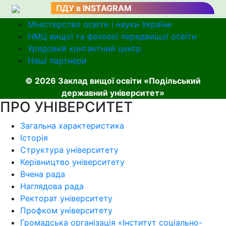
ПДУ в INSTAGRAM
Міністерство освіти і науки України
НМЦ вищої та фахової передвищої освіти
Урядовий контактний центр
Наші партнери
© 2026 Заклад вищої освіти «Подільський
державний університет»
ПРО УНІВЕРСИТЕТ
Загальна характеристика
Історія
Структура університету
Керівництво університету
Вчена рада
Наглядова рада
Ректорат університету
Профком університету
Громадська організація «Інститут соціально-