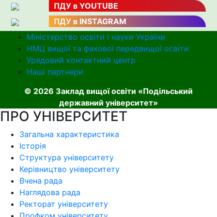
ПДУ в YOUTUBE
ПДУ в INSTAGRAM
Міністерство освіти і науки України
НМЦ вищої та фахової передвищої освіти
Урядовий контактний центр
Наші партнери
© 2026 Заклад вищої освіти «Подільський
державний університет»
ПРО УНІВЕРСИТЕТ
Загальна характеристика
Історія
Структура університету
Керівництво університету
Вчена рада
Наглядова рада
Ректорат університету
Профком університету