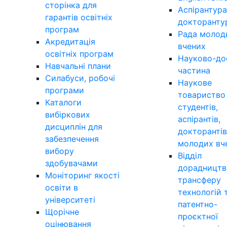
сторінка для
Аспірантура
гарантів освітніх
докторанту
програм
Рада молод
Акредитація
вчених
освітніх програм
Науково-до
Навчальні плани
частина
Силабуси, робочі
Наукове
програми
товариство
Каталоги
студентів,
вибіркових
аспірантів,
дисциплін для
докторантів
забезпечення
молодих вч
вибору
Відділ
здобувачами
дорадництв
Моніторинг якості
трансферу
освіти в
технологій 
університеті
патентно-
Щорічне
проєктної
оцінювання