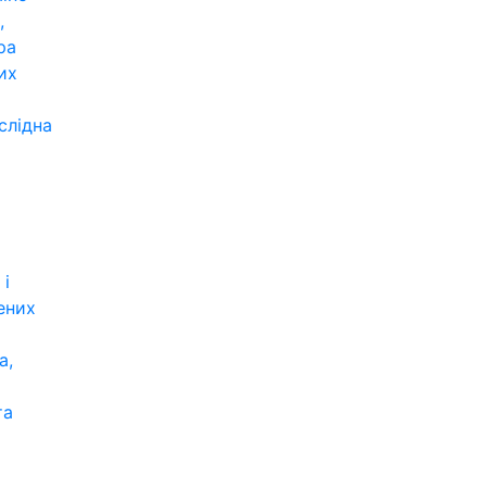
,
ра
их
слідна
 і
ених
а,
та