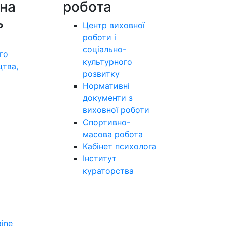
на
робота
ь
Центр виховної
роботи і
соціально-
го
культурного
цтва,
розвитку
а
Нормативні
документи з
виховної роботи
Спортивно-
масова робота
Кабінет психолога
Інститут
кураторства
aine