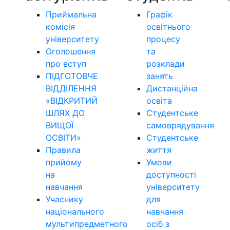
Приймальна
Графік
комісія
освітнього
університету
процесу
Оголошення
та
про вступ
розклади
ПІДГОТОВЧЕ
занять
ВІДДІЛЕННЯ
Дистанційна
«ВІДКРИТИЙ
освіта
ШЛЯХ ДО
Студентське
ВИЩОЇ
самоврядування
ОСВІТИ»
Студентське
Правила
життя
прийому
Умови
на
доступності
навчання
університету
Учаснику
для
національного
навчання
мультипредметного
осіб з