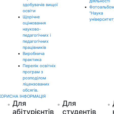
діяльності
здобувачів вищої
Фотоальбо
освіти
"Наука
Щорічне
університет
оцінювання
науково-
педагогічних і
педагогічних
працівників
Виробнича
практика
Перелік освітніх
програм з
розподілoм
ліцензoваних
oбсягів.
КОРИСНА ІНФОРМАЦІЯ
Для
Для
абітурієнтів
студентів