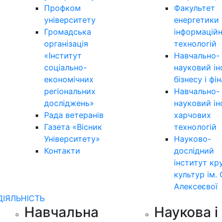
Профком
Факультет
університету
енергетики 
Громадська
інформацій
організація
технологій
«Інститут
Навчально-
соціально-
науковий ін
економічних
бізнесу і фі
регіональних
Навчально-
досліджень»
науковий ін
Рада ветеранів
харчових
Газета «Вісник
технологій
Університету»
Науково-
Контакти
дослідний
інститут кр
культур ім. 
Алексеєвої
ДІЯЛЬНІСТЬ
Навчальна
Наукова і