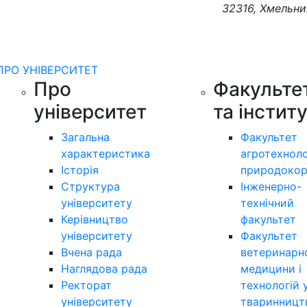
32316, Хмельни
ПРО УНІВЕРСИТЕТ
Про
Факульте
університет
та інстит
Загальна
Факультет
характеристика
агротехноло
Історія
природокор
Структура
Інженерно-
університету
технічний
Керівництво
факультет
університету
Факультет
Вчена рада
ветеринарн
Наглядова рада
медицини і
Ректорат
технологій 
університету
тваринницт