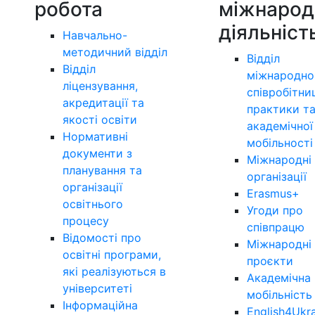
робота
міжнарод
діяльніст
Навчально-
методичний відділ
Відділ
Відділ
міжнародно
ліцензування,
співробітни
акредитації та
практики т
якості освіти
академічної
Нормативні
мобільності
документи з
Міжнародні
планування та
організації
організації
Erasmus+
освітнього
Угоди про
процесу
співпрацю
Відомості про
Міжнародні
освітні програми,
проєкти
які реалізуються в
Академічна
університеті
мобільність
Інформаційна
English4Ukr