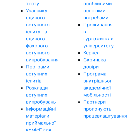
тесту
особливими
Учаснику
освітніми
єдиного
потребами
вступного
Проживання
іспиту та
в
єдиного
гуртожитках
фахового
університету
вступного
Кернел
випробування
Скринька
Програми
довіри
вступних
Програма
іспитів
внутрішньої
Розклади
академічної
вступних
мобільності
випробувань
Партнери
Інформаційні
пропонують
матеріали
працевлаштування
приймальної
комісії для