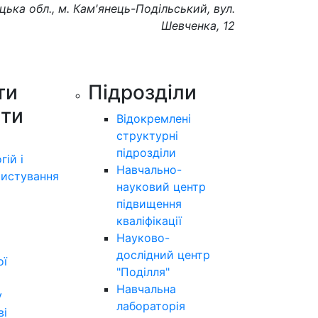
цька обл., м. Кам'янець-Подільський, вул.
Шевченка, 12
ти
Підрозділи
ути
Відокремлені
структурні
підрозділи
гій і
Навчально-
истування
науковий центр
підвищення
кваліфікації
Науково-
дослідний центр
ої
"Поділля"
Навчальна
у
лабораторія
ві