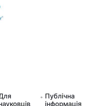
м
у"
Для
Публічна
науковців
інформація