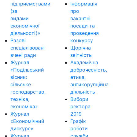
підприємствами
Інформація
(за
про
видами
вакантні
економічної
посади та
діяльності)»
проведення
Разові
конкурсу
спеціалізовані
Щорічна
вчені ради
звітність
Журнал
Академічна
«Подільський
доброчесність,
вісник:
етика,
сільське
антикорупційна
господарство,
діяльність
техніка,
Вибори
економіка»
ректора
Журнал
2019
«Економічний
Графік
дискурс»
роботи
Журнал
служби