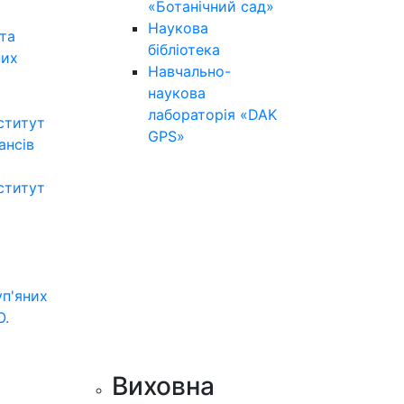
«Ботанічний сад»
Наукова
та
бібліотека
них
Навчально-
наукова
лабораторія «DAK
ститут
GPS»
нансів
ститут
уп'яних
О.
Виховна