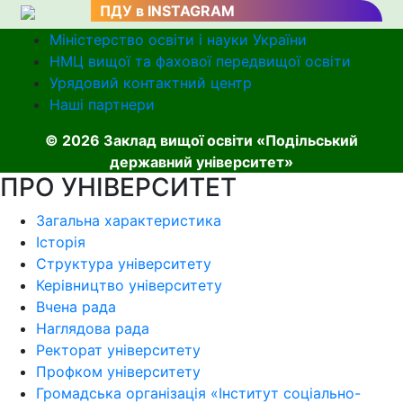
ПДУ в INSTAGRAM
Міністерство освіти і науки України
НМЦ вищої та фахової передвищої освіти
Урядовий контактний центр
Наші партнери
© 2026 Заклад вищої освіти «Подільський
державний університет»
ПРО УНІВЕРСИТЕТ
Загальна характеристика
Історія
Структура університету
Керівництво університету
Вчена рада
Наглядова рада
Ректорат університету
Профком університету
Громадська організація «Інститут соціально-