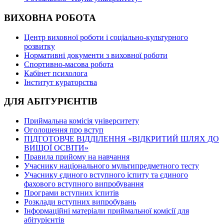
ВИХОВНА РОБОТА
Центр виховної роботи і соціально-культурного
розвитку
Нормативні документи з виховної роботи
Спортивно-масова робота
Кабінет психолога
Інститут кураторства
ДЛЯ АБІТУРІЄНТІВ
Приймальна комісія університету
Оголошення про вступ
ПІДГОТОВЧЕ ВІДДІЛЕННЯ «ВІДКРИТИЙ ШЛЯХ ДО
ВИЩОЇ ОСВІТИ»
Правила прийому на навчання
Учаснику національного мультипредметного тесту
Учаснику єдиного вступного іспиту та єдиного
фахового вступного випробування
Програми вступних іспитів
Розклади вступних випробувань
Інформаційні матеріали приймальної комісії для
абітурієнтів