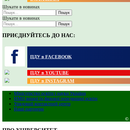
Шукати в новинах
Пошук
Шукати в новинах
Пошук
ПРИЄДНУЙТЕСЬ ДО НАС:
ПДУ в FACEBOOK
ПДУ в YOUTUBE
ПДУ в INSTAGRAM
Міністерство освіти і науки України
НМЦ вищої та фахової передвищої освіти
Урядовий контактний центр
Наші партнери
© 