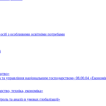
 осіб з особливими освітніми потребами
і
ицтво»
ка та управління національним господарством» 08.00.04 «Економі
рство, техніка, економіка»
роль та аналіз в умовах глобалізації»