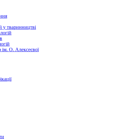
ання
й у тваринництві
логій
в
логій
 ім. О. Алексеєвої
кації
ти