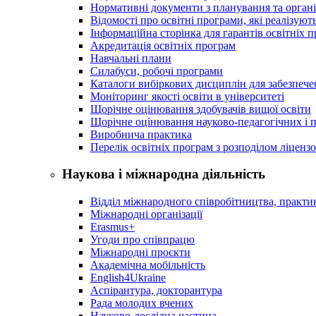
Нормативні документи з планування та організ
Відомості про освітні програми, які реалізують
Інформаційна сторінка для гарантів освітніх 
Акредитація освітніх програм
Навчальні плани
Силабуси, робочі програми
Каталоги вибіркових дисциплін для забезпеч
Моніторинг якості освіти в університеті
Щорічне оцінювання здобувачів вищої освіти
Щорічне оцінювання науково-педагогічних і п
Виробнича практика
Перелік освітніх програм з розподілoм ліцензo
Наукова і міжнародна діяльність
Відділ міжнародного співробітництва, практик
Міжнародні організації
Erasmus+
Угоди про співпрацю
Міжнародні проєкти
Академічна мобільність
English4Ukraine
Аспірантура, докторантура
Рада молодих вчених
Науково-дослідна частина