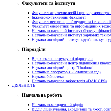
Факультети та інститути
Факультет агротехнологій і природокористув
Інженерно-технічний факультет
Факультет ветеринарної медицини і технологі
Факультет енергетики та інформаційних техно
Навчально-науковий інститут бізнесу і фінансі
Навчально-науковий інститут харчових техно
Науково-дослідний інститут круп'яних культур
Підрозділи
Відокремлені структурні підрозділи
Навчально-науковий центр підвищення кваліфі
Науково-дослідний центр "Поділля"
Навчальна лабораторія «Ботанічний сад»
Наукова бібліотека
Навчально-наукова лабораторія «DAK GPS»
ДІЯЛЬНІСТЬ
Навчальна робота
Навчально-методичний відділ
Відділ ліцензування, акредитації та якості осві