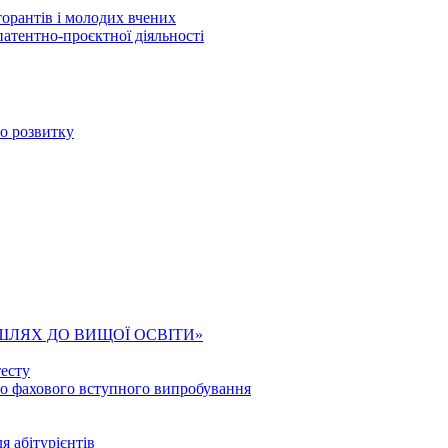
торантів і молодих вчених
патентно-проєктної діяльності
го розвитку
ШЛЯХ ДО ВИЩОЇ ОСВІТИ»
есту
го фахового вступного випробування
я абітурієнтів