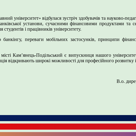
вний університет» відбулася зустріч здобувачів та науково-педа
анківської установи, сучасними фінансовими продуктами та 
 студентів і працівників університету.
 банкінгу, переваги мобільних застосунків, принципи фінанс
 у місті Кам’янець-Подільський є випускниця нашого універс
иція відкривають широкі можливості для професійного розвитку й
В.о. дир