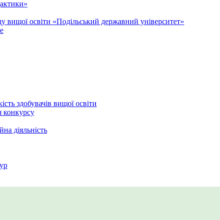
дактики»
аду вищої освіти «Подільський державний університет»
e
кість здобувачів вищої освіти
я конкурсу
йна діяльність
ур