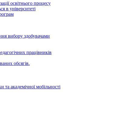
ації освітнього процесу
ся в університеті
програм
ення вибору здобувачами
едагогічних працівників
ваних oбсягів.
и та академічної мобільності