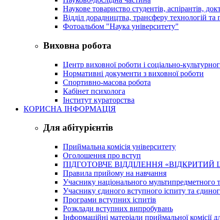
Наукове товариство студентів, аспірантів, док
Відділ дорадництва, трансферу технологій та 
Фотоальбом "Наука університету"
Виховна робота
Центр виховної роботи і соціально-культурно
Нормативні документи з виховної роботи
Спортивно-масова робота
Кабінет психолога
Інститут кураторства
КОРИСНА ІНФОРМАЦІЯ
Для абітурієнтів
Приймальна комісія університету
Оголошення про вступ
ПІДГОТОВЧЕ ВІДДІЛЕННЯ «ВІДКРИТИЙ 
Правила прийому на навчання
Учаснику національного мультипредметного т
Учаснику єдиного вступного іспиту та єдино
Програми вступних іспитів
Розклади вступних випробувань
Інформаційні матеріали приймальної комісії дл