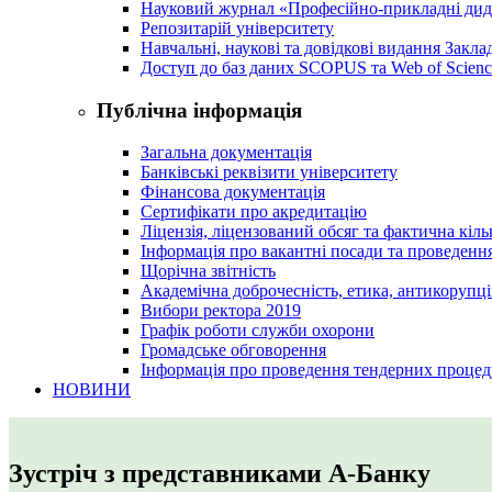
Науковий журнал «Професійно-прикладні ди
Репозитарій університету
Навчальні, наукові та довідкові видання Закл
Доступ до баз даних SCOPUS та Web of Scienc
Публічна інформація
Загальна документація
Банківські реквізити університету
Фінансова документація
Сертифікати про акредитацію
Ліцензія, ліцензований обсяг та фактична кіль
Інформація про вакантні посади та проведенн
Щорічна звітність
Академічна доброчесність, етика, антикорупці
Вибори ректора 2019
Графік роботи служби охорони
Громадське обговорення
Інформація про проведення тендерних процед
НОВИНИ
Зустріч з представниками А-Банку