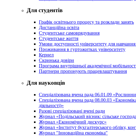
Для студентів
Графік освітнього процесу та розклади занять
Дистанційна освіта
Студентське самоврядування
Студентське життя
Умови доступності університету для навчання
Проживання в гуртожитках університету
Кернел
Скринька довіри
Програма внутрішньої академічної мобільност
Партнери пропонують працевлаштування
Для науковців
Спеціалізована вчена рада 06.01.09 «Рослинн
Спеціалізована вчена рада 08.00.03 «Економі
діяльності)»
Разові спеціалізовані вчені ради
Журнал «Подільський вісник: сільське господа
Журнал «Економічний дискурс»
Журнал «Інститут бухгалтерського обліку, конт
Журнал "Інноваційна економіка"