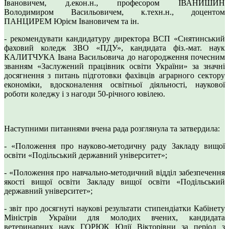
Івановичем, д.екон.н., професором ІВАНИШИН
Володимиром Васильовичем, к.техн.н., доцентом
ПАНЦИРЕМ Юрієм Івановичем та ін.
- рекомендувати кандидатуру директора ВСП «Снятинський
фаховий коледж ЗВО «ПДУ», кандидата фіз.-мат. наук
КАЛИТЧУКА Івана Васильовича до нагородження почесним
званням «Заслужений працівник освіти України» за значні
досягнення з питань підготовки фахівців аграрного сектору
економіки, вдосконалення освітньої діяльності, наукової
роботи коледжу і з нагоди 50-річного ювілею.
Наступними питаннями вчена рада розглянула та затвердила:
- «Положення про науково-методичну раду Закладу вищої
освіти «Подільський державний університет»;
- «Положення про навчально-методичний відділ забезпечення
якості вищої освіти Закладу вищої освіти «Подільський
державний університет»;
- звіт про досягнуті наукові результати стипендіатки Кабінету
Міністрів України для молодих вчених, кандидата
ветеринарних наук ГОРЮК Юлії Вікторівни за період з