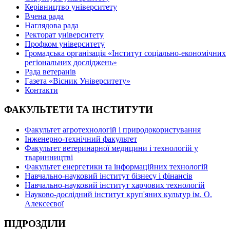
Керівництво університету
Вчена рада
Наглядова рада
Ректорат університету
Профком університету
Громадська організація «Інститут соціально-економічних
регіональних досліджень»
Рада ветеранів
Газета «Вісник Університету»
Контакти
ФАКУЛЬТЕТИ ТА ІНСТИТУТИ
Факультет агротехнологій і природокористування
Інженерно-технічний факультет
Факультет ветеринарної медицини і технологій у
тваринництві
Факультет енергетики та інформаційних технологій
Навчально-науковий інститут бізнесу і фінансів
Навчально-науковий інститут харчових технологій
Науково-дослідний інститут круп'яних культур ім. О.
Алексеєвої
ПІДРОЗДІЛИ