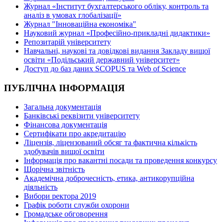
Журнал «Інститут бухгалтерського обліку, контроль та
аналіз в умовах глобалізації»
Журнал "Інноваційна економіка"
Науковий журнал «Професійно-прикладні дидактики»
Репозитарій університету
Навчальні, наукові та довідкові видання Закладу вищої
освіти «Подільський державний університет»
Доступ до баз даних SCOPUS та Web of Science
ПУБЛІЧНА ІНФОРМАЦІЯ
Загальна документація
Банківські реквізити університету
Фінансова документація
Сертифікати про акредитацію
Ліцензія, ліцензований обсяг та фактична кількість
здобувачів вищої освіти
Інформація про вакантні посади та проведення конкурсу
Щорічна звітність
Академічна доброчесність, етика, антикорупційна
діяльність
Вибори ректора 2019
Графік роботи служби охорони
Громадське обговорення