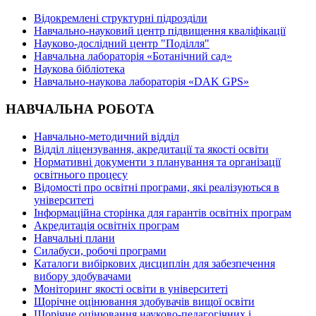
Відокремлені структурні підрозділи
Навчально-науковий центр підвищення кваліфікації
Науково-дослідний центр "Поділля"
Навчальна лабораторія «Ботанічний сад»
Наукова бібліотека
Навчально-наукова лабораторія «DAK GPS»
НАВЧАЛЬНА РОБОТА
Навчально-методичний відділ
Відділ ліцензування, акредитації та якості освіти
Нормативні документи з планування та організації
освітнього процесу
Відомості про освітні програми, які реалізуються в
університеті
Інформаційна сторінка для гарантів освітніх програм
Акредитація освітніх програм
Навчальні плани
Силабуси, робочі програми
Каталоги вибіркових дисциплін для забезпечення
вибору здобувачами
Моніторинг якості освіти в університеті
Щорічне оцінювання здобувачів вищої освіти
Щорічне оцінювання науково-педагогічних і