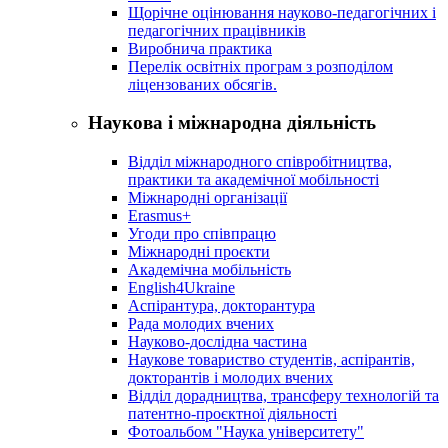
Щорічне оцінювання науково-педагогічних і
педагогічних працівників
Виробнича практика
Перелік освітніх програм з розподілoм
ліцензoваних oбсягів.
Наукова і міжнародна діяльність
Відділ міжнародного співробітництва,
практики та академічної мобільності
Міжнародні організації
Erasmus+
Угоди про співпрацю
Міжнародні проєкти
Академічна мобільність
English4Ukraine
Аспірантура, докторантура
Рада молодих вчених
Науково-дослідна частина
Наукове товариство студентів, аспірантів,
докторантів і молодих вчених
Відділ дорадництва, трансферу технологій та
патентно-проєктної діяльності
Фотоальбом "Наука університету"