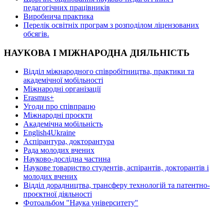
педагогічних працівників
Виробнича практика
Перелік освітніх програм з розподілoм ліцензoваних
oбсягів.
НАУКОВА І МІЖНАРОДНА ДІЯЛЬНІСТЬ
Відділ міжнародного співробітництва, практики та
академічної мобільності
Міжнародні організації
Erasmus+
Угоди про співпрацю
Міжнародні проєкти
Академічна мобільність
English4Ukraine
Аспірантура, докторантура
Рада молодих вчених
Науково-дослідна частина
Наукове товариство студентів, аспірантів, докторантів і
молодих вчених
Відділ дорадництва, трансферу технологій та патентно-
проєктної діяльності
Фотоальбом "Наука університету"