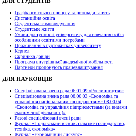
ДЛЯ СТУДЕНТІВ
Графік освітнього процесу та розклади занять
Дистанційна освіта
Студентське самоврядування
Студентське життя
Умови доступності університету для навчання осіб з
особливими освітніми потребами
Проживання в гуртожитках університету
Кернел
Скринька довіри
Програма внутрішньої академічної мобільності
Партнери пропонують працевлаштування
ДЛЯ НАУКОВЦІВ
Спеціалізована вчена рада 06.01.09 «Рослинництво»
Спеціалізована вчена рада 08.00.03 «Економіка та
управління національним господарством» 08.00.04
«Економіка та управління підприємствами (за видами
економічної діяльності)»
Разові спеціалізовані вчені ради
Журнал «Подільський вісник: сільське господарство,
техніка, економіка»
Журнал «Економічний дискурс»