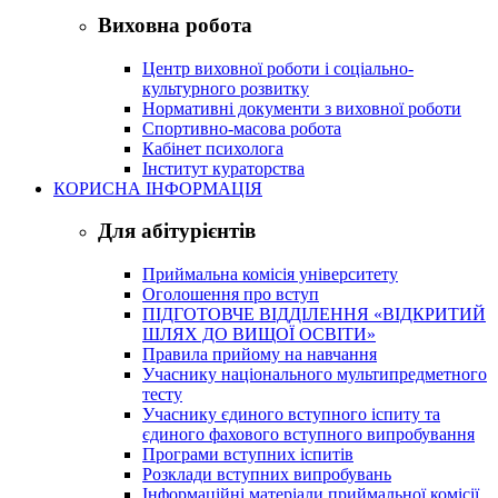
Виховна робота
Центр виховної роботи і соціально-
культурного розвитку
Нормативні документи з виховної роботи
Спортивно-масова робота
Кабінет психолога
Інститут кураторства
КОРИСНА ІНФОРМАЦІЯ
Для абітурієнтів
Приймальна комісія університету
Оголошення про вступ
ПІДГОТОВЧЕ ВІДДІЛЕННЯ «ВІДКРИТИЙ
ШЛЯХ ДО ВИЩОЇ ОСВІТИ»
Правила прийому на навчання
Учаснику національного мультипредметного
тесту
Учаснику єдиного вступного іспиту та
єдиного фахового вступного випробування
Програми вступних іспитів
Розклади вступних випробувань
Інформаційні матеріали приймальної комісії