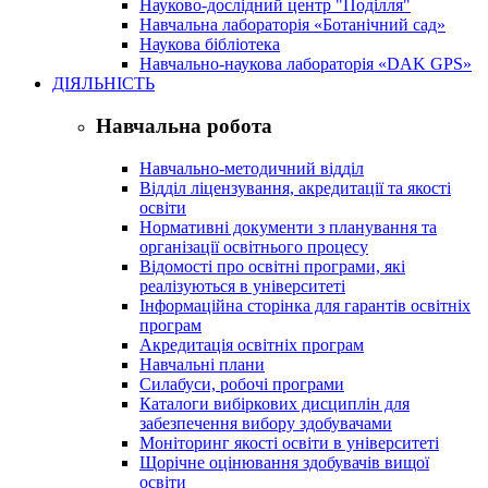
Науково-дослідний центр "Поділля"
Навчальна лабораторія «Ботанічний сад»
Наукова бібліотека
Навчально-наукова лабораторія «DAK GPS»
ДІЯЛЬНІСТЬ
Навчальна робота
Навчально-методичний відділ
Відділ ліцензування, акредитації та якості
освіти
Нормативні документи з планування та
організації освітнього процесу
Відомості про освітні програми, які
реалізуються в університеті
Інформаційна сторінка для гарантів освітніх
програм
Акредитація освітніх програм
Навчальні плани
Силабуси, робочі програми
Каталоги вибіркових дисциплін для
забезпечення вибору здобувачами
Моніторинг якості освіти в університеті
Щорічне оцінювання здобувачів вищої
освіти