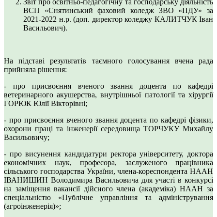
Звіт про освітньо-педагогічну та господарську діяльність
ВСП «Снятинський фаховий коледж ЗВО «ПДУ» за
2021-2022 н.р. (доп. директор коледжу КАЛИТЧУК Іван
Васильович).
На підставі результатів таємного голосування вчена рада
прийняла рішення:
- про присвоєння вченого звання доцента по кафедрі
ветеринарного акушерства, внутрішньої патології та хірургії
ГОРЮК Юлії Вікторівні;
- про присвоєння вченого звання доцента по кафедрі фізики,
охорони праці та інженерії середовища ТОРЧУКУ Михайлу
Васильовичу;
- про висунення кандидатури ректора університету, доктора
економічних наук, професора, заслуженого працівника
сільського господарства України, члена-кореспондента НААН
ІВАНИШИН Володимира Васильовича для участі в конкурсі
на заміщення вакансії дійсного члена (академіка) НААН за
спеціальністю «Публічне управління та адміністрування
(агроінженерія)»;