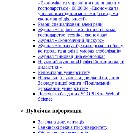
«Економіка та управління національним
господарством» 08.00.04 «Економіка та
управління підприємствами (за видами
економічної діяльності)»
Разові спеціалізовані вчені ради
Журнал «Подільський вісник: сільське
господарство, техніка, економіка»
Журнал «Економічний дискурс»
Журнал «Інститут бухгалтерського обліку,
контроль та аналіз в умовах глобалізації»
Журнал "Інноваційна економіка"
Науковий журнал «Професійно-прикладні
дидактики»
Репозитарій університету
Навчальні, наукові та довідкові видання
Закладу вищої освіти «Подільський
державний університет»
Доступ до баз даних SCOPUS та Web of
Science
Публічна інформація
Загальна документація
Банківські реквізити університету
Фінансова документація