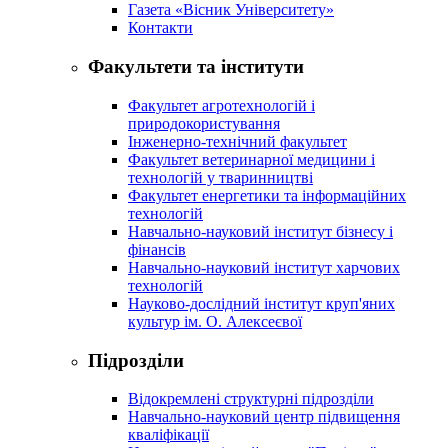
Газета «Вісник Університету»
Контакти
Факультети та інститути
Факультет агротехнологій і
природокористування
Інженерно-технічний факультет
Факультет ветеринарної медицини і
технологій у тваринництві
Факультет енергетики та інформаційних
технологій
Навчально-науковий інститут бізнесу і
фінансів
Навчально-науковий інститут харчових
технологій
Науково-дослідний інститут круп'яних
культур ім. О. Алексеєвої
Підрозділи
Відокремлені структурні підрозділи
Навчально-науковий центр підвищення
кваліфікації