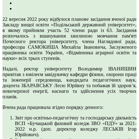
22 вересня 2022 року відбулося планове засідання вченої ради
Закладу вищої освіти «Подільський державний університет»,
в якому прийняли участь 52 члени ради із 63. Засідання
розпочалось з вшанування хвилиною мовчання пам'яті
Почесного ректора університету, члена Наглядової ради,
професора САМОКИША Михайла Івановича, Заслуженого
працівника освіти України, «Відмінника аграрної освіти та
науки» всіх трьох ступенів.
Надалі, ректор університету Володимир ІВАНИШИН
привітав з ювілеєм завідувачку кафедри фізики, охорони праці
та інженерії середовища, кандидата педагогічних наук,
доцента ЗБАРАВСЬКУ Лесю Юріївну та побажав їй здоров’я,
невичерпної енергії, наснаги та здійснення усіх творчих
планів.
Вчена рада працювала згідно порядку денного:
Звіт про освітньо-педагогічну та господарську діяльність
ВСП «Бучацький фаховий коледж ЗВО «ПДУ» за 2021-
2022 н.р. (доп. директор коледжу ЛЕСЬКІВ Ігор
Юрійович).