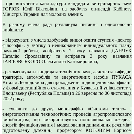
- про висунення кандидатури кандидата ветеринарних наук
ГОРЮК Юлії Вікторівни на здобуття стипендії Кабінету
Міністрів України для молодих вчених.
В різному вчена рада розглянула питання і одноголосно
вирішила:
- відрахувати з числа здобувачів вищої освіти ступеня «доктор
філософії», у зв’язку з невиконанням індивідуального плану
наукової роботи, аспірантку 2 року навчання ДАНЧУК
Наталію Ярославівну та аспіранта 3 року навчання
ГАВЛОВСЬКОГО Олександра Казимировича;
- рекомендувати кандидата технічних наук, асистента кафедри
тракторів, автомобілів та енергетичних засобів ПУКАСА
Віталія Леонідовича для проходження підвищення кваліфікації
у формі дистанційного стажування у Куявський університет у
Влоцлавеку (Республіка Польща) з 26 вересня по 06 листопада
2022 року;
- схвалити до друку монографію «Системи тепло- і
енергопостачання технологічних процесів агропромислового
виробництва, що використовують поновлювальні джерела
енергії: функціонування і моделювання динамічних режимів»
підготовлену д.техн.н., професором КОТОВИМ Борисом