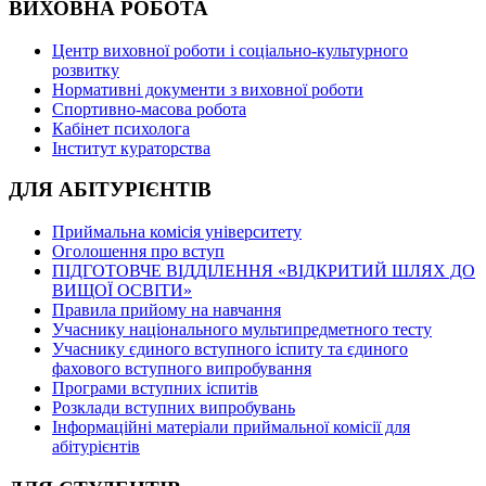
ВИХОВНА РОБОТА
Центр виховної роботи і соціально-культурного
розвитку
Нормативні документи з виховної роботи
Спортивно-масова робота
Кабінет психолога
Інститут кураторства
ДЛЯ АБІТУРІЄНТІВ
Приймальна комісія університету
Оголошення про вступ
ПІДГОТОВЧЕ ВІДДІЛЕННЯ «ВІДКРИТИЙ ШЛЯХ ДО
ВИЩОЇ ОСВІТИ»
Правила прийому на навчання
Учаснику національного мультипредметного тесту
Учаснику єдиного вступного іспиту та єдиного
фахового вступного випробування
Програми вступних іспитів
Розклади вступних випробувань
Інформаційні матеріали приймальної комісії для
абітурієнтів