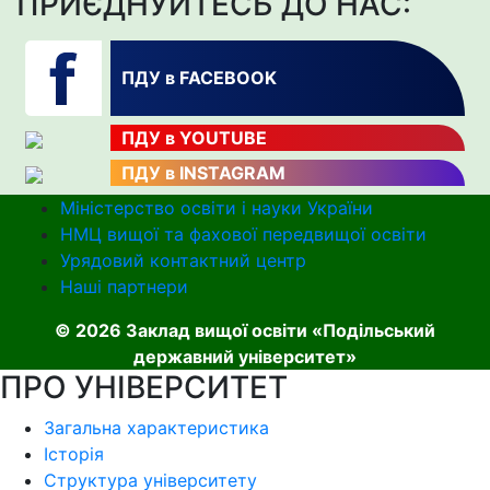
ПРИЄДНУЙТЕСЬ ДО НАС:
ПДУ в FACEBOOK
ПДУ в YOUTUBE
ПДУ в INSTAGRAM
Міністерство освіти і науки України
НМЦ вищої та фахової передвищої освіти
Урядовий контактний центр
Наші партнери
© 2026 Заклад вищої освіти «Подільський
державний університет»
ПРО УНІВЕРСИТЕТ
Загальна характеристика
Історія
Структура університету