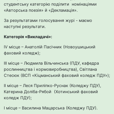
студентську категорію поділити номінаціями
«Авторська поезія» й «Декламація».
За результатами голосування журі - маємо
наступні результати.
Категорія «Викладачі»:
IV місце – Анатолій Пасічник (Новоушицький
фаховий коледж);
ІІІ місце – Людмила Вільчинська (ПДУ, кафедра
рослинництва і кормовиробництва), Світлана
Стесюк (ВСП «Кіцманський фаховий коледж ПДУ»);
ІІ місце – Леся Приліпко-Руснак (Коледжу ПДУ),
Катерина Доліба-Рябой (Хотинський фаховий
коледж ПДУ);
І місце – Василина Мацарська (Коледжу ПДУ).