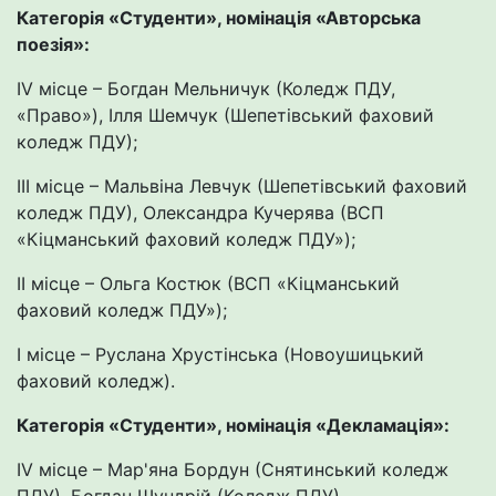
Категорія «Студенти», номінація «Авторська
поезія»:
IV місце – Богдан Мельничук (Коледж ПДУ,
«Право»), Ілля Шемчук (Шепетівський фаховий
коледж ПДУ);
ІІІ місце – Мальвіна Левчук (Шепетівський фаховий
коледж ПДУ), Олександра Кучерява (ВСП
«Кіцманський фаховий коледж ПДУ»);
ІІ місце – Ольга Костюк (ВСП «Кіцманський
фаховий коледж ПДУ»);
І місце – Руслана Хрустінська (Новоушицький
фаховий коледж).
Категорія «Студенти», номінація «Декламація»:
IV місце – Мар'яна Бордун (Снятинський коледж