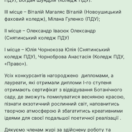
ПДУ), Богдан Шундрій (Коледж ПДУ).
ІІІ місце – Віталій Магаляс Віталій (Новоушицький
фаховий коледж), Мілана Гуленко (ПДУ);
ІІ місце – Олександр Івасюк Олександр
(Снятинський коледж ПДУ)
І місце – Юлія Чорнокоза Юлія (Снятинський
коледж ПДУ), Чорноброва Анастасія (Коледж ПДУ,
«Право»).
Усіх конкурсантів нагороджено дипломами, а
лауреати, які отримали дипломи І-го ступеня
отримають сертифікат з відвідування Ботанічного
саду, де зможуть помилуватися весняною красою,
пізнати екзотичний рослинний світ, наповнитись
творчою атмосферою й збагатитись креативними
ідеями для своєї подальшої поетичної реалізації .
Дякуємо членам журі за здійснену роботу та