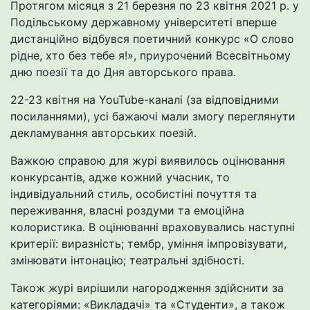
Протягом місяця з 21 березня по 23 квітня 2021 р. у
Подільському державному університеті вперше
дистанційно відбувся поетичний конкурс «О слово
рідне, хто без тебе я!», приурочений Всесвітньому
дню поезії та до Дня авторського права.
22-23 квітня на YouTube-каналі (за відповідними
посиланнями), усі бажаючі мали змогу переглянути
декламування авторських поезій.
Важкою справою для журі виявилось оцінювання
конкурсантів, адже кожний учасник, то
індивідуальний стиль, особистіні почуття та
переживання, власні роздуми та емоційна
колористика. В оцінюванні враховувались наступні
критерії: виразність; тембр, уміння імпровізувати,
змінювати інтонацію; театральні здібності.
Також журі вирішили нагородження здійснити за
категоріями: «Викладачі» та «Студенти», а також