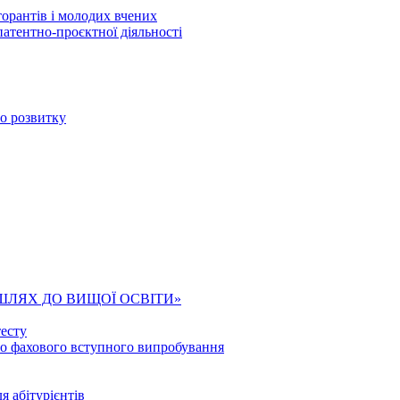
торантів і молодих вчених
патентно-проєктної діяльності
го розвитку
ШЛЯХ ДО ВИЩОЇ ОСВІТИ»
есту
го фахового вступного випробування
я абітурієнтів