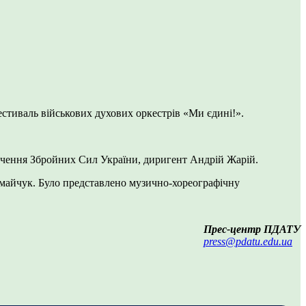
естиваль військових духових оркестрів «Ми єдині!».
ечення Збройних Сил України, диригент Андрій Жарій.
омайчук. Було представлено музично-хореографічну
Прес-центр ПДАТУ
press@pdatu.edu.ua