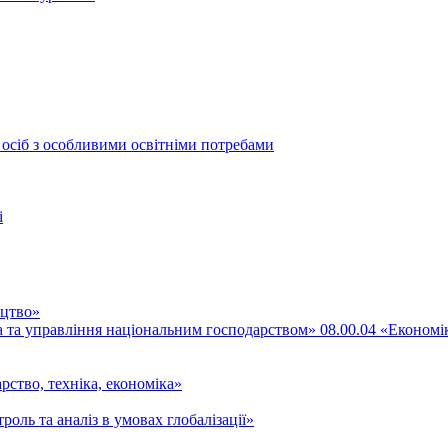
 осіб з особливими освітніми потребами
і
ицтво»
ка та управління національним господарством» 08.00.04 «Економі
рство, техніка, економіка»
роль та аналіз в умовах глобалізації»