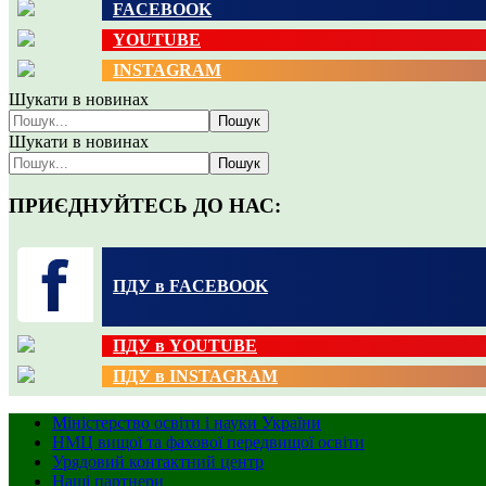
FACEBOOK
YOUTUBE
INSTAGRAM
Шукати в новинах
Пошук
Шукати в новинах
Пошук
ПРИЄДНУЙТЕСЬ ДО НАС:
ПДУ в FACEBOOK
ПДУ в YOUTUBE
ПДУ в INSTAGRAM
Міністерство освіти і науки України
НМЦ вищої та фахової передвищої освіти
Урядовий контактний центр
Наші партнери