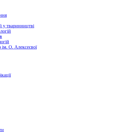
ання
й у тваринництві
логій
в
логій
 ім. О. Алексеєвої
кації
ти