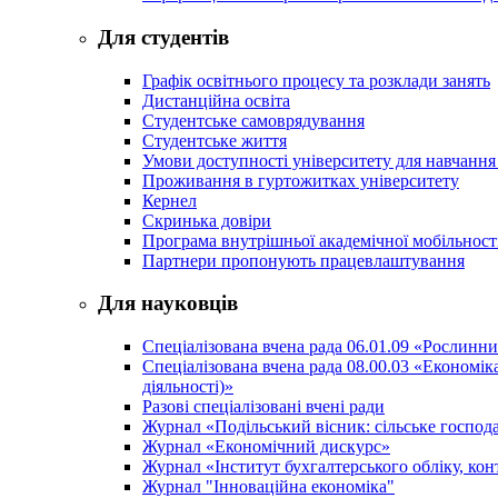
Для студентів
Графік освітнього процесу та розклади занять
Дистанційна освіта
Студентське самоврядування
Студентське життя
Умови доступності університету для навчання
Проживання в гуртожитках університету
Кернел
Скринька довіри
Програма внутрішньої академічної мобільност
Партнери пропонують працевлаштування
Для науковців
Спеціалізована вчена рада 06.01.09 «Рослинн
Спеціалізована вчена рада 08.00.03 «Економі
діяльності)»
Разові спеціалізовані вчені ради
Журнал «Подільський вісник: сільське господа
Журнал «Економічний дискурс»
Журнал «Інститут бухгалтерського обліку, конт
Журнал "Інноваційна економіка"