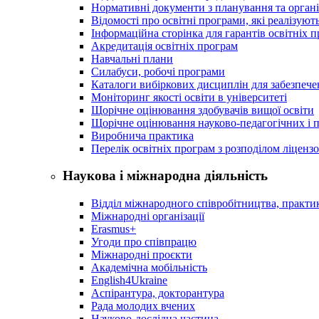
Нормативні документи з планування та організ
Відомості про освітні програми, які реалізують
Інформаційна сторінка для гарантів освітніх 
Акредитація освітніх програм
Навчальні плани
Силабуси, робочі програми
Каталоги вибіркових дисциплін для забезпеч
Моніторинг якості освіти в університеті
Щорічне оцінювання здобувачів вищої освіти
Щорічне оцінювання науково-педагогічних і п
Виробнича практика
Перелік освітніх програм з розподілoм ліцензo
Наукова і міжнародна діяльність
Відділ міжнародного співробітництва, практик
Міжнародні організації
Erasmus+
Угоди про співпрацю
Міжнародні проєкти
Академічна мобільність
English4Ukraine
Аспірантура, докторантура
Рада молодих вчених
Науково-дослідна частина