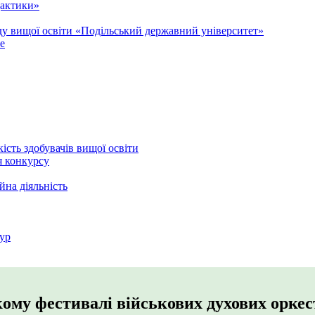
дактики»
аду вищої освіти «Подільський державний університет»
e
кість здобувачів вищої освіти
я конкурсу
йна діяльність
ур
ому фестивалі військових духових оркес