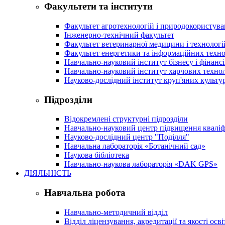
Факультети та інститути
Факультет агротехнологій і природокористув
Інженерно-технічний факультет
Факультет ветеринарної медицини і технологі
Факультет енергетики та інформаційних техно
Навчально-науковий інститут бізнесу і фінансі
Навчально-науковий інститут харчових техно
Науково-дослідний інститут круп'яних культур
Підрозділи
Відокремлені структурні підрозділи
Навчально-науковий центр підвищення кваліфі
Науково-дослідний центр "Поділля"
Навчальна лабораторія «Ботанічний сад»
Наукова бібліотека
Навчально-наукова лабораторія «DAK GPS»
ДІЯЛЬНІСТЬ
Навчальна робота
Навчально-методичний відділ
Відділ ліцензування, акредитації та якості осві