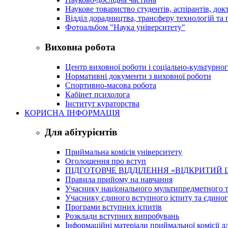
Наукове товариство студентів, аспірантів, док
Відділ дорадництва, трансферу технологій та 
Фотоальбом "Наука університету"
Виховна робота
Центр виховної роботи і соціально-культурно
Нормативні документи з виховної роботи
Спортивно-масова робота
Кабінет психолога
Інститут кураторства
КОРИСНА ІНФОРМАЦІЯ
Для абітурієнтів
Приймальна комісія університету
Оголошення про вступ
ПІДГОТОВЧЕ ВІДДІЛЕННЯ «ВІДКРИТИЙ 
Правила прийому на навчання
Учаснику національного мультипредметного т
Учаснику єдиного вступного іспиту та єдино
Програми вступних іспитів
Розклади вступних випробувань
Інформаційні матеріали приймальної комісії дл