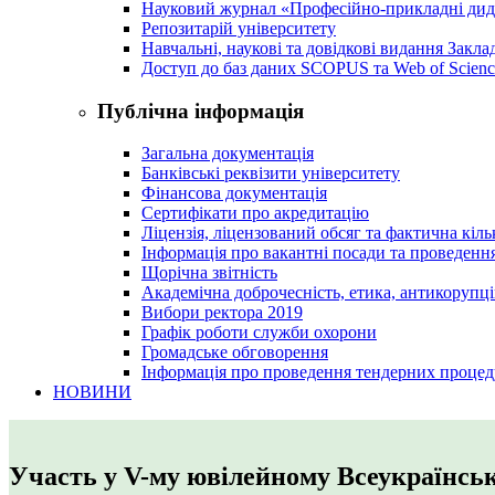
Науковий журнал «Професійно-прикладні ди
Репозитарій університету
Навчальні, наукові та довідкові видання Закл
Доступ до баз даних SCOPUS та Web of Scienc
Публічна інформація
Загальна документація
Банківські реквізити університету
Фінансова документація
Сертифікати про акредитацію
Ліцензія, ліцензований обсяг та фактична кіль
Інформація про вакантні посади та проведенн
Щорічна звітність
Академічна доброчесність, етика, антикорупці
Вибори ректора 2019
Графік роботи служби охорони
Громадське обговорення
Інформація про проведення тендерних процед
НОВИНИ
Участь у V-му ювілейному Всеукраїнськ