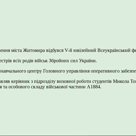
одження міста Житомира відбувся V-й ювілейний Всеукраїнський ф
стрів всіх родів військ Збройних сил України.
 навчального центру Головного управління оперативного забезп
вляв керівник з підрозділу виховної роботи студентів Микола Т
 та особового складу військової частини А1884.