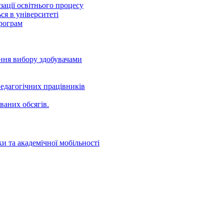
ації освітнього процесу
ся в університеті
програм
ення вибору здобувачами
едагогічних працівників
ваних oбсягів.
и та академічної мобільності