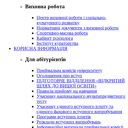
Виховна робота
Центр виховної роботи і соціально-
культурного розвитку
Нормативні документи з виховної роботи
Спортивно-масова робота
Кабінет психолога
Інститут кураторства
КОРИСНА ІНФОРМАЦІЯ
Для абітурієнтів
Приймальна комісія університету
Оголошення про вступ
ПІДГОТОВЧЕ ВІДДІЛЕННЯ «ВІДКРИТИЙ
ШЛЯХ ДО ВИЩОЇ ОСВІТИ»
Правила прийому на навчання
Учаснику національного мультипредметного
тесту
Учаснику єдиного вступного іспиту та
єдиного фахового вступного випробування
Програми вступних іспитів
Розклади вступних випробувань
Інформаційні матеріали приймальної комісії