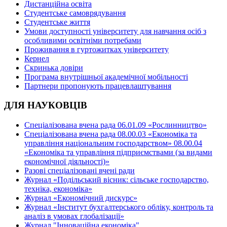
Дистанційна освіта
Студентське самоврядування
Студентське життя
Умови доступності університету для навчання осіб з
особливими освітніми потребами
Проживання в гуртожитках університету
Кернел
Скринька довіри
Програма внутрішньої академічної мобільності
Партнери пропонують працевлаштування
ДЛЯ НАУКОВЦІВ
Спеціалізована вчена рада 06.01.09 «Рослинництво»
Спеціалізована вчена рада 08.00.03 «Економіка та
управління національним господарством» 08.00.04
«Економіка та управління підприємствами (за видами
економічної діяльності)»
Разові спеціалізовані вчені ради
Журнал «Подільський вісник: сільське господарство,
техніка, економіка»
Журнал «Економічний дискурс»
Журнал «Інститут бухгалтерського обліку, контроль та
аналіз в умовах глобалізації»
Журнал "Інноваційна економіка"