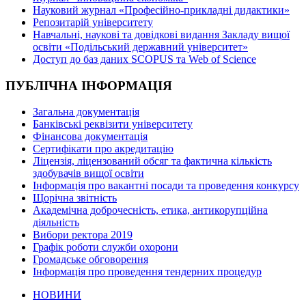
Науковий журнал «Професійно-прикладні дидактики»
Репозитарій університету
Навчальні, наукові та довідкові видання Закладу вищої
освіти «Подільський державний університет»
Доступ до баз даних SCOPUS та Web of Science
ПУБЛІЧНА ІНФОРМАЦІЯ
Загальна документація
Банківські реквізити університету
Фінансова документація
Сертифікати про акредитацію
Ліцензія, ліцензований обсяг та фактична кількість
здобувачів вищої освіти
Інформація про вакантні посади та проведення конкурсу
Щорічна звітність
Академічна доброчесність, етика, антикорупційна
діяльність
Вибори ректора 2019
Графік роботи служби охорони
Громадське обговорення
Інформація про проведення тендерних процедур
НОВИНИ