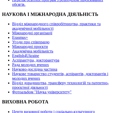
oбсягів.
НАУКОВА І МІЖНАРОДНА ДІЯЛЬНІСТЬ
Відділ міжнародного співробітництва, практики та
академічної мобільності
Міжнародні організації
Erasmus+
Угоди про співпрацю
Міжнародні проєкти
Академічна мобільність
English4Ukraine
Аспірантура, докторантура
Рада молодих вчених
Науково-дослідна частина
Наукове товариство студентів, аспірантів, докторантів і
молодих вчених
Відділ дорадництва, трансферу технологій та патентно-
проєктної діяльності
Фотоальбом "Наука університету"
ВИХОВНА РОБОТА
Центр виховної роботи і соціально-культурного