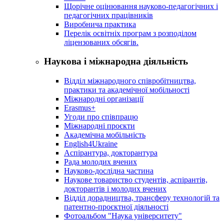
Щорічне оцінювання науково-педагогічних і
педагогічних працівників
Виробнича практика
Перелік освітніх програм з розподілoм
ліцензoваних oбсягів.
Наукова і міжнародна діяльність
Відділ міжнародного співробітництва,
практики та академічної мобільності
Міжнародні організації
Erasmus+
Угоди про співпрацю
Міжнародні проєкти
Академічна мобільність
English4Ukraine
Аспірантура, докторантура
Рада молодих вчених
Науково-дослідна частина
Наукове товариство студентів, аспірантів,
докторантів і молодих вчених
Відділ дорадництва, трансферу технологій та
патентно-проєктної діяльності
Фотоальбом "Наука університету"