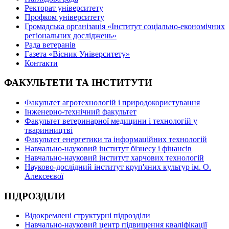
Ректорат університету
Профком університету
Громадська організація «Інститут соціально-економічних
регіональних досліджень»
Рада ветеранів
Газета «Вісник Університету»
Контакти
ФАКУЛЬТЕТИ ТА ІНСТИТУТИ
Факультет агротехнологій і природокористування
Інженерно-технічний факультет
Факультет ветеринарної медицини і технологій у
тваринництві
Факультет енергетики та інформаційних технологій
Навчально-науковий інститут бізнесу і фінансів
Навчально-науковий інститут харчових технологій
Науково-дослідний інститут круп'яних культур ім. О.
Алексеєвої
ПІДРОЗДІЛИ
Відокремлені структурні підрозділи
Навчально-науковий центр підвищення кваліфікації