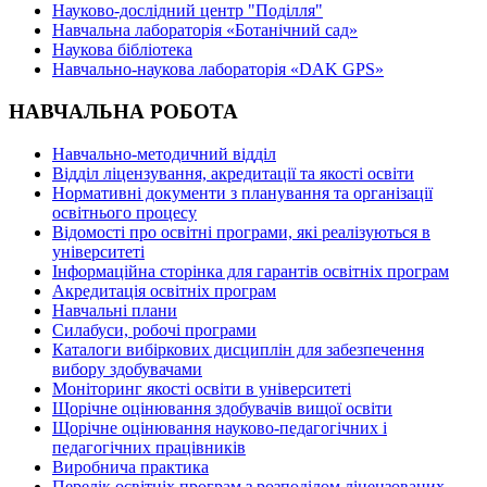
Науково-дослідний центр "Поділля"
Навчальна лабораторія «Ботанічний сад»
Наукова бібліотека
Навчально-наукова лабораторія «DAK GPS»
НАВЧАЛЬНА РОБОТА
Навчально-методичний відділ
Відділ ліцензування, акредитації та якості освіти
Нормативні документи з планування та організації
освітнього процесу
Відомості про освітні програми, які реалізуються в
університеті
Інформаційна сторінка для гарантів освітніх програм
Акредитація освітніх програм
Навчальні плани
Силабуси, робочі програми
Каталоги вибіркових дисциплін для забезпечення
вибору здобувачами
Моніторинг якості освіти в університеті
Щорічне оцінювання здобувачів вищої освіти
Щорічне оцінювання науково-педагогічних і
педагогічних працівників
Виробнича практика
Перелік освітніх програм з розподілoм ліцензoваних