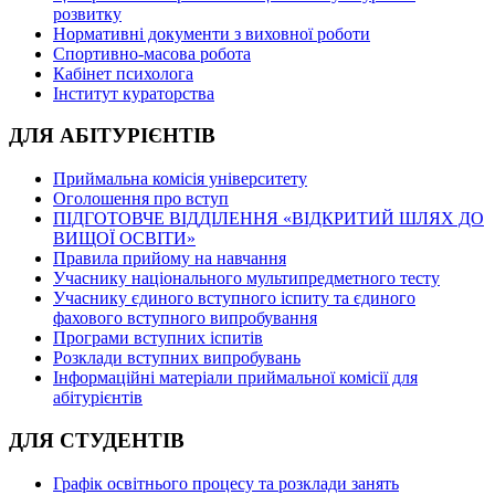
розвитку
Нормативні документи з виховної роботи
Спортивно-масова робота
Кабінет психолога
Інститут кураторства
ДЛЯ АБІТУРІЄНТІВ
Приймальна комісія університету
Оголошення про вступ
ПІДГОТОВЧЕ ВІДДІЛЕННЯ «ВІДКРИТИЙ ШЛЯХ ДО
ВИЩОЇ ОСВІТИ»
Правила прийому на навчання
Учаснику національного мультипредметного тесту
Учаснику єдиного вступного іспиту та єдиного
фахового вступного випробування
Програми вступних іспитів
Розклади вступних випробувань
Інформаційні матеріали приймальної комісії для
абітурієнтів
ДЛЯ СТУДЕНТІВ
Графік освітнього процесу та розклади занять