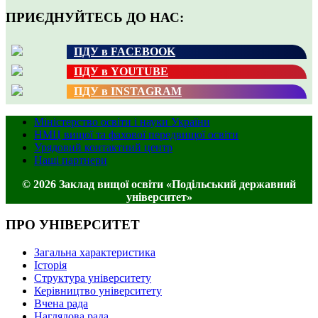
ПРИЄДНУЙТЕСЬ ДО НАС:
ПДУ в FACEBOOK
ПДУ в YOUTUBE
ПДУ в INSTAGRAM
Міністерство освіти і науки України
НМЦ вищої та фахової передвищої освіти
Урядовий контактний центр
Наші партнери
© 2026 Заклад вищої освіти «Подільський державний
університет»
ПРО УНІВЕРСИТЕТ
Загальна характеристика
Історія
Структура університету
Керівництво університету
Вчена рада
Наглядова рада