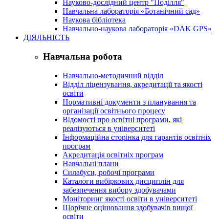
Науково-дослідний центр "Поділля"
Навчальна лабораторія «Ботанічний сад»
Наукова бібліотека
Навчально-наукова лабораторія «DAK GPS»
ДІЯЛЬНІСТЬ
Навчальна робота
Навчально-методичний відділ
Відділ ліцензування, акредитації та якості
освіти
Нормативні документи з планування та
організації освітнього процесу
Відомості про освітні програми, які
реалізуються в університеті
Інформаційна сторінка для гарантів освітніх
програм
Акредитація освітніх програм
Навчальні плани
Силабуси, робочі програми
Каталоги вибіркових дисциплін для
забезпечення вибору здобувачами
Моніторинг якості освіти в університеті
Щорічне оцінювання здобувачів вищої
освіти