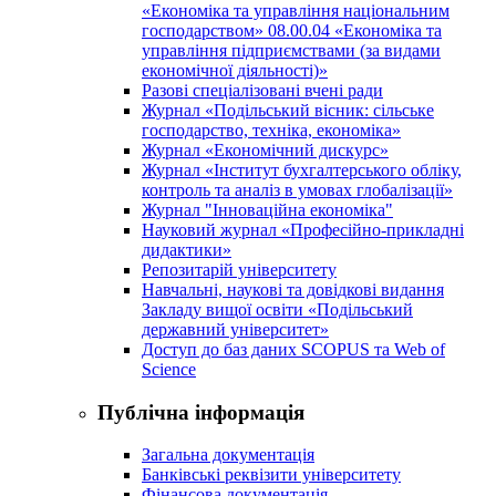
«Економіка та управління національним
господарством» 08.00.04 «Економіка та
управління підприємствами (за видами
економічної діяльності)»
Разові спеціалізовані вчені ради
Журнал «Подільський вісник: сільське
господарство, техніка, економіка»
Журнал «Економічний дискурс»
Журнал «Інститут бухгалтерського обліку,
контроль та аналіз в умовах глобалізації»
Журнал "Інноваційна економіка"
Науковий журнал «Професійно-прикладні
дидактики»
Репозитарій університету
Навчальні, наукові та довідкові видання
Закладу вищої освіти «Подільський
державний університет»
Доступ до баз даних SCOPUS та Web of
Science
Публічна інформація
Загальна документація
Банківські реквізити університету
Фінансова документація