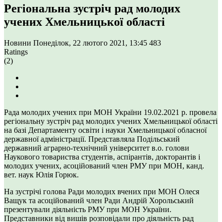
Регіональна зустріч рад молодих
учених Хмельницької області
Новини
Понеділок, 22 лютого 2021, 13:45
483
Ratings
(2)
Рада молодих учених при МОН України 19.02.2021 р. провела
регіональну зустріч рад молодих учених Хмельницької області
на базі Департаменту освіти і науки Хмельницької обласної
державної адміністрації. Представляла Подільський
державний аграрно-технічний університет в.о. голови
Наукового товариства студентів, аспірантів, докторантів і
молодих учених, асоційований член РМУ при МОН, канд.
вет. наук Юлія Горюк.
На зустрічі голова Ради молодих вчених при МОН Олеся
Ващук та асоційований член Ради Андрій Хорольський
презентували діяльність РМУ при МОН України.
Представники від вишів розповідали про діяльність рад