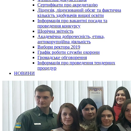
Сертифікати про акредитацію
Ліцензія, ліцензований обсяг та фактична
кількість здобувачів вищої освіти
Інформація про вакантні посади та
проведення конкурсу
Щорічна звітність
Академічна доброчесність, етика,
антикорупційна діяльність
Вибори ректора 2019
Графік роботи служби охорони
Громадське обговорення
Інформація про проведення тендерних
процедур
НОВИНИ