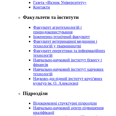
Газета «Вісник Університету»
Контакти
Факультети та інститути
Факультет агротехнологій і
природокористування
Інженерно-технічний факультет
Факультет ветеринарної медицини і
технологій у тваринництві
Факультет енергетики та інформаційних
технологій
Навчально-науковий інститут бізнесу і
фінансів
Навчально-науковий інститут харчових
технологій
Науково-дослідний інститут круп'яних
культур ім. О. Алексеєвої
Підрозділи
Відокремлені структурні підрозділи
Навчально-науковий центр підвищення
кваліфікації