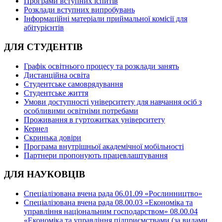
Програми вступних іспитів
Розклади вступних випробувань
Інформаційні матеріали приймальної комісії для
абітурієнтів
ДЛЯ СТУДЕНТІВ
Графік освітнього процесу та розклади занять
Дистанційна освіта
Студентське самоврядування
Студентське життя
Умови доступності університету для навчання осіб з
особливими освітніми потребами
Проживання в гуртожитках університету
Кернел
Скринька довіри
Програма внутрішньої академічної мобільності
Партнери пропонують працевлаштування
ДЛЯ НАУКОВЦІВ
Спеціалізована вчена рада 06.01.09 «Рослинництво»
Спеціалізована вчена рада 08.00.03 «Економіка та
управління національним господарством» 08.00.04
«Економіка та управління підприємствами (за видами