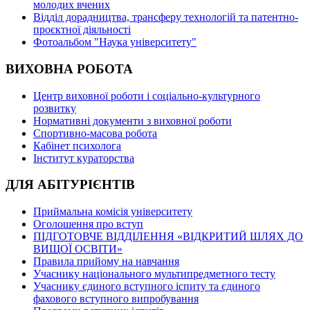
молодих вчених
Відділ дорадництва, трансферу технологій та патентно-
проєктної діяльності
Фотоальбом "Наука університету"
ВИХОВНА РОБОТА
Центр виховної роботи і соціально-культурного
розвитку
Нормативні документи з виховної роботи
Спортивно-масова робота
Кабінет психолога
Інститут кураторства
ДЛЯ АБІТУРІЄНТІВ
Приймальна комісія університету
Оголошення про вступ
ПІДГОТОВЧЕ ВІДДІЛЕННЯ «ВІДКРИТИЙ ШЛЯХ ДО
ВИЩОЇ ОСВІТИ»
Правила прийому на навчання
Учаснику національного мультипредметного тесту
Учаснику єдиного вступного іспиту та єдиного
фахового вступного випробування