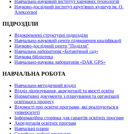
Навчально-науковий інститут харчових технологій
Науково-дослідний інститут круп'яних культур ім. О.
Алексеєвої
ПІДРОЗДІЛИ
Відокремлені структурні підрозділи
Навчально-науковий центр підвищення кваліфікації
Науково-дослідний центр "Поділля"
Навчальна лабораторія «Ботанічний сад»
Наукова бібліотека
Навчально-наукова лабораторія «DAK GPS»
НАВЧАЛЬНА РОБОТА
Навчально-методичний відділ
Відділ ліцензування, акредитації та якості освіти
Нормативні документи з планування та організації
освітнього процесу
Відомості про освітні програми, які реалізуються в
університеті
Інформаційна сторінка для гарантів освітніх програм
Акредитація освітніх програм
Навчальні плани
Силабуси, робочі програми