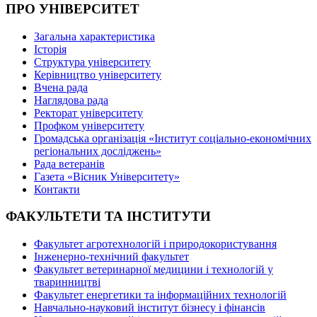
ПРО УНІВЕРСИТЕТ
Загальна характеристика
Історія
Структура університету
Керівництво університету
Вчена рада
Наглядова рада
Ректорат університету
Профком університету
Громадська організація «Інститут соціально-економічних
регіональних досліджень»
Рада ветеранів
Газета «Вісник Університету»
Контакти
ФАКУЛЬТЕТИ ТА ІНСТИТУТИ
Факультет агротехнологій і природокористування
Інженерно-технічний факультет
Факультет ветеринарної медицини і технологій у
тваринництві
Факультет енергетики та інформаційних технологій
Навчально-науковий інститут бізнесу і фінансів