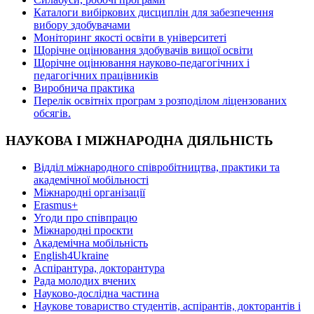
Каталоги вибіркових дисциплін для забезпечення
вибору здобувачами
Моніторинг якості освіти в університеті
Щорічне оцінювання здобувачів вищої освіти
Щорічне оцінювання науково-педагогічних і
педагогічних працівників
Виробнича практика
Перелік освітніх програм з розподілoм ліцензoваних
oбсягів.
НАУКОВА І МІЖНАРОДНА ДІЯЛЬНІСТЬ
Відділ міжнародного співробітництва, практики та
академічної мобільності
Міжнародні організації
Erasmus+
Угоди про співпрацю
Міжнародні проєкти
Академічна мобільність
English4Ukraine
Аспірантура, докторантура
Рада молодих вчених
Науково-дослідна частина
Наукове товариство студентів, аспірантів, докторантів і