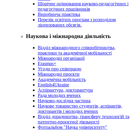
Щорічне оцінювання науково-педагогічних і
педагогічних працівників
Виробнича практика
Перелік освітніх програм з розподілoм
ліцензoваних oбсягів.
Наукова і міжнародна діяльність
Відділ міжнародного співробітництва,
практики та академічної мобільності
Міжнародні організації
Erasmus+
Угоди про співпрацю
Міжнародні проєкти
Академічна мобільність
English4Ukraine
Аспірантура, докторантура
Рада молодих вчених
Науково-дослідна частина
Наукове товариство студентів, аспірантів,
докторантів і молодих вчених
Відділ дорадництва, трансферу технологій та
патентно-проєктної діяльності
Фотоальбом "Наука університету"