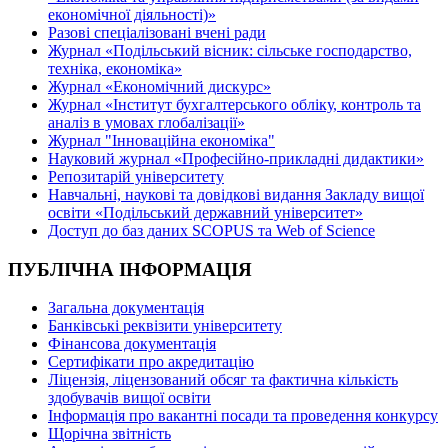
економічної діяльності)»
Разові спеціалізовані вчені ради
Журнал «Подільський вісник: сільське господарство,
техніка, економіка»
Журнал «Економічний дискурс»
Журнал «Інститут бухгалтерського обліку, контроль та
аналіз в умовах глобалізації»
Журнал "Інноваційна економіка"
Науковий журнал «Професійно-прикладні дидактики»
Репозитарій університету
Навчальні, наукові та довідкові видання Закладу вищої
освіти «Подільський державний університет»
Доступ до баз даних SCOPUS та Web of Science
ПУБЛІЧНА ІНФОРМАЦІЯ
Загальна документація
Банківські реквізити університету
Фінансова документація
Сертифікати про акредитацію
Ліцензія, ліцензований обсяг та фактична кількість
здобувачів вищої освіти
Інформація про вакантні посади та проведення конкурсу
Щорічна звітність