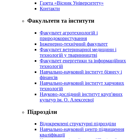
Газета «Вісник Університету»
Контакти
Факультети та інститути
Факультет агротехнологій і
природокористування
Інженерно-технічний факультет
Факультет ветеринарної медицини і
технологій у тваринництві
Факультет енергетики та інформаційних
технологій
Навчально-науковий інститут бізнесу і
фінансів
Навчально-науковий інститут харчових
технологій
Науково-дослідний інститут круп'яних
культур ім. О. Алексеєвої
Підрозділи
Відокремлені структурні підрозділи
Навчально-науковий центр підвищення
кваліфікації