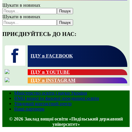
Шукати в новинах
Пошук
Шукати в новинах
Пошук
ПРИЄДНУЙТЕСЬ ДО НАС:
ПДУ в FACEBOOK
ПДУ в YOUTUBE
ПДУ в INSTAGRAM
Міністерство освіти і науки України
НМЦ вищої та фахової передвищої освіти
Урядовий контактний центр
Наші партнери
© 2026 Заклад вищої освіти «Подільський державний
університет»