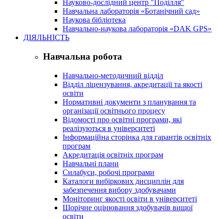
Науково-дослідний центр "Поділля"
Навчальна лабораторія «Ботанічний сад»
Наукова бібліотека
Навчально-наукова лабораторія «DAK GPS»
ДІЯЛЬНІСТЬ
Навчальна робота
Навчально-методичний відділ
Відділ ліцензування, акредитації та якості
освіти
Нормативні документи з планування та
організації освітнього процесу
Відомості про освітні програми, які
реалізуються в університеті
Інформаційна сторінка для гарантів освітніх
програм
Акредитація освітніх програм
Навчальні плани
Силабуси, робочі програми
Каталоги вибіркових дисциплін для
забезпечення вибору здобувачами
Моніторинг якості освіти в університеті
Щорічне оцінювання здобувачів вищої
освіти