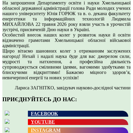
На запрошення Департаменту освіти і науки Хмельницької
обласної державної адміністрації голова Ради молодих учених
нашого університету Юлія ГОРЮК та в. о. декана факультету
енергетики та інформаційних технологій Людмила
МИХАЙЛОВА 22 травня 2026 року взяли участь в урочистій
зустрічі, присвяченій Дню науки в Україні.
Особистий внесок наших колег у розвиток науки й освіти
відзначено грамотами Хмельницької обласної військової
адміністрації.
Щиро вітаємо шановних колег з отриманням заслужених
нагород! Нехай і надалі наука буде для вас джерелом сили,
мудрості та натхнення, а професійна діяльність
супроводжується сміливими ідеями, вагомими здобутками та
блискучими відкриттями! Бажаємо міцного здоров’я,
невичерпної енергії та нових успіхів!
Лариса ЗАГНІТКО, завідувач науково-дослідної частини
ПРИЄДНУЙТЕСЬ ДО НАС:
FACEBOOK
YOUTUBE
INSTAGRAM