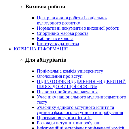
Виховна робота
Центр виховної роботи і соціально-
культурного розвитку
Нормативні документи з виховної роботи
Спортивно-масова робота
Кабінет психолога
Інститут кураторства
КОРИСНА ІНФОРМАЦІЯ
Для абітурієнтів
Приймальна комісія університету
Оголошення про вступ
ПІДГОТОВЧЕ ВІДДІЛЕННЯ «ВІДКРИТИЙ
ШЛЯХ ДО ВИЩОЇ ОСВІТИ»
Правила прийому на навчання
Учаснику національного мультипредметного
тесту
Учаснику єдиного вступного іспиту та
єдиного фахового вступного випробування
Програми вступних іспитів
Розклади вступних випробувань
Інформаційні матеріали приймальної комісії