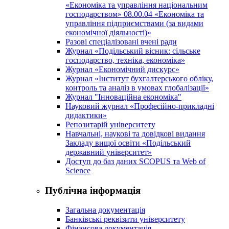
«Економіка та управління національним
господарством» 08.00.04 «Економіка та
управління підприємствами (за видами
економічної діяльності)»
Разові спеціалізовані вчені ради
Журнал «Подільський вісник: сільське
господарство, техніка, економіка»
Журнал «Економічний дискурс»
Журнал «Інститут бухгалтерського обліку,
контроль та аналіз в умовах глобалізації»
Журнал "Інноваційна економіка"
Науковий журнал «Професійно-прикладні
дидактики»
Репозитарій університету
Навчальні, наукові та довідкові видання
Закладу вищої освіти «Подільський
державний університет»
Доступ до баз даних SCOPUS та Web of
Science
Публічна інформація
Загальна документація
Банківські реквізити університету
Фінансова документація