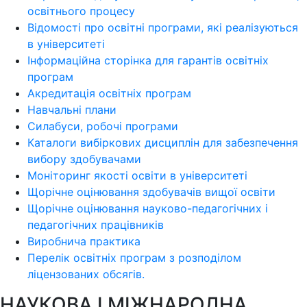
освітнього процесу
Відомості про освітні програми, які реалізуються
в університеті
Інформаційна сторінка для гарантів освітніх
програм
Акредитація освітніх програм
Навчальні плани
Силабуси, робочі програми
Каталоги вибіркових дисциплін для забезпечення
вибору здобувачами
Моніторинг якості освіти в університеті
Щорічне оцінювання здобувачів вищої освіти
Щорічне оцінювання науково-педагогічних і
педагогічних працівників
Виробнича практика
Перелік освітніх програм з розподілoм
ліцензoваних oбсягів.
НАУКОВА І МІЖНАРОДНА