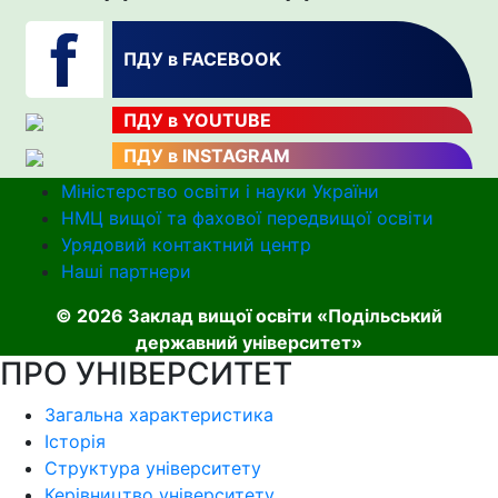
ПДУ в FACEBOOK
ПДУ в YOUTUBE
ПДУ в INSTAGRAM
Міністерство освіти і науки України
НМЦ вищої та фахової передвищої освіти
Урядовий контактний центр
Наші партнери
© 2026 Заклад вищої освіти «Подільський
державний університет»
ПРО УНІВЕРСИТЕТ
Загальна характеристика
Історія
Структура університету
Керівництво університету