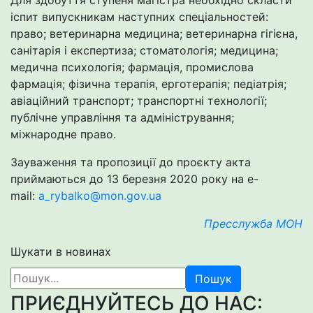
Для здобуття ступеня магістра необхідно скласти
іспит випускникам наступних спеціальностей:
право; ветеринарна медицина; ветеринарна гігієна,
санітарія і експертиза; стоматологія; медицина;
медична психологія; фармація, промислова
фармація; фізична терапія, ерготерапія; педіатрія;
авіаційний транспорт; транспортні технології;
публічне управління та адміністрування;
міжнародне право.
Зауваження та пропозиції до проєкту акта
приймаються до 13 березня 2020 року на e-
mail:
a_rybalko@mon.gov.ua
Пресслужба МОН
Шукати в новинах
Пошук
ПРИЄДНУЙТЕСЬ ДО НАС: