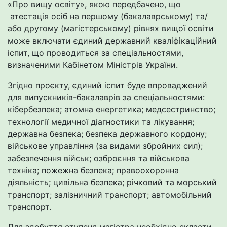
«Про вищу освіту», якою передбачено, що
атестація осіб на першому (бакалаврському) та/
або другому (магістерському) рівнях вищої освіти
може включати єдиний державний кваліфікаційний
іспит, що проводиться за спеціальностями,
визначеними Кабінетом Міністрів України.
Згідно проєкту, єдиний іспит буде впроваджений
для випускників-бакалаврів за спеціальностями:
кібербезпека; атомна енергетика; медсестринство;
технології медичної діагностики та лікування;
державна безпека; безпека державного кордону;
військове управління (за видами збройних сил);
забезпечення військ; озброєння та військова
техніка; пожежна безпека; правоохоронна
діяльність; цивільна безпека; річковий та морський
транспорт; залізничний транспорт; автомобільний
транспорт.