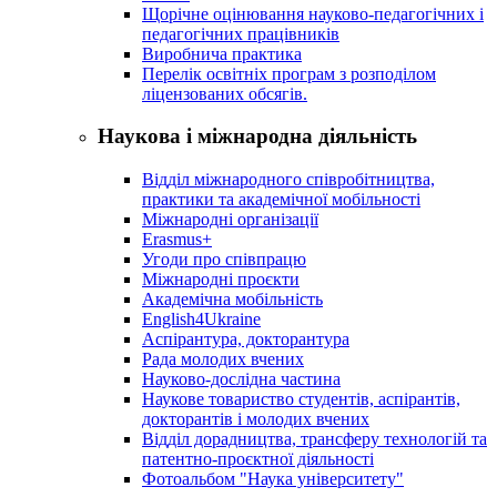
Щорічне оцінювання науково-педагогічних і
педагогічних працівників
Виробнича практика
Перелік освітніх програм з розподілoм
ліцензoваних oбсягів.
Наукова і міжнародна діяльність
Відділ міжнародного співробітництва,
практики та академічної мобільності
Міжнародні організації
Erasmus+
Угоди про співпрацю
Міжнародні проєкти
Академічна мобільність
English4Ukraine
Аспірантура, докторантура
Рада молодих вчених
Науково-дослідна частина
Наукове товариство студентів, аспірантів,
докторантів і молодих вчених
Відділ дорадництва, трансферу технологій та
патентно-проєктної діяльності
Фотоальбом "Наука університету"