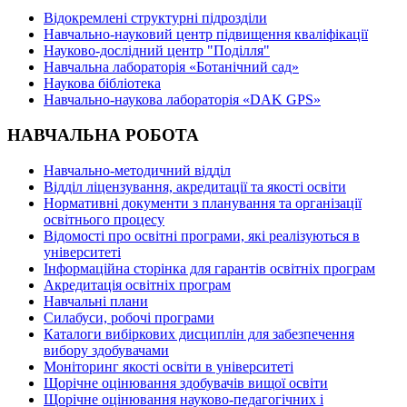
Відокремлені структурні підрозділи
Навчально-науковий центр підвищення кваліфікації
Науково-дослідний центр "Поділля"
Навчальна лабораторія «Ботанічний сад»
Наукова бібліотека
Навчально-наукова лабораторія «DAK GPS»
НАВЧАЛЬНА РОБОТА
Навчально-методичний відділ
Відділ ліцензування, акредитації та якості освіти
Нормативні документи з планування та організації
освітнього процесу
Відомості про освітні програми, які реалізуються в
університеті
Інформаційна сторінка для гарантів освітніх програм
Акредитація освітніх програм
Навчальні плани
Силабуси, робочі програми
Каталоги вибіркових дисциплін для забезпечення
вибору здобувачами
Моніторинг якості освіти в університеті
Щорічне оцінювання здобувачів вищої освіти
Щорічне оцінювання науково-педагогічних і