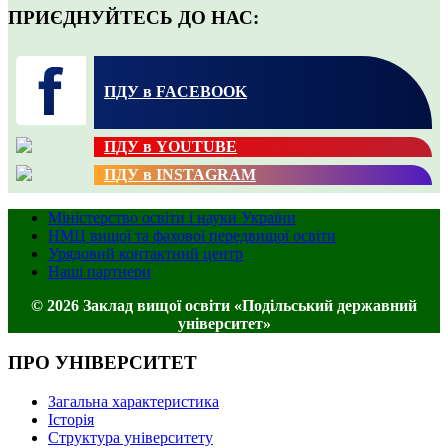
ПРИЄДНУЙТЕСЬ ДО НАС:
ПДУ в FACEBOOK
ПДУ в YOUTUBE
ПДУ в INSTAGRAM
Міністерство освіти і науки України
НМЦ вищої та фахової передвищої освіти
Урядовий контактний центр
Наші партнери
© 2026 Заклад вищої освіти «Подільський державний
університет»
ПРО УНІВЕРСИТЕТ
Загальна характеристика
Історія
Структура університету