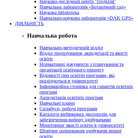
Науково-дослідний центр "Поділля"
Навчальна лабораторія «Ботанічний сад»
Наукова бібліотека
Навчально-наукова лабораторія «DAK GPS»
ДІЯЛЬНІСТЬ
Навчальна робота
Навчально-методичний відділ
Відділ ліцензування, акредитації та якості
освіти
Нормативні документи з планування та
організації освітнього процесу
Відомості про освітні програми, які
реалізуються в університеті
Інформаційна сторінка для гарантів освітніх
програм
Акредитація освітніх програм
Навчальні плани
Силабуси, робочі програми
Каталоги вибіркових дисциплін для
забезпечення вибору здобувачами
Моніторинг якості освіти в університеті
Щорічне оцінювання здобувачів вищої
освіти