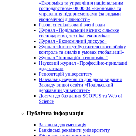
«Економіка та управління національним
господарством» 08.00.04 «Економіка та
управління підприємствами (за видами
економічної діяльності)»
Разові спеціалізовані вчені ради
Журнал «Подільський вісник: сільське
господарство, техніка, економіка»
Журнал «Економічний дискурс»
Журнал «Інститут бухгалтерського обліку,
контроль та аналіз в умовах глобалізації»
Журнал "Інноваційна економіка"
Науковий журнал «Професійно-прикладні
дидактики»
Репозитарій університету
Навчальні, наукові та довідкові видання
Закладу вищої освіти «Подільський
державний університет»
Доступ до баз даних SCOPUS та Web of
Science
Публічна інформація
Загальна документація
Банківські реквізити університету
Фінансова документація