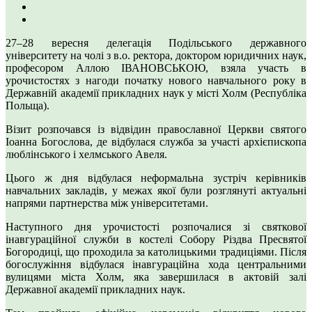
27–28 вересня делегація Подільського державного
університету на чолі з в.о. ректора, доктором юридичних наук,
професором Аллою ІВАНОВСЬКОЮ, взяла участь в
урочистостях з нагоди початку нового навчального року в
Державній академії прикладних наук у місті Холм (Республіка
Польща).
Візит розпочався із відвідин православної Церкви святого
Іоанна Богослова, де відбулася служба за участі архієпископа
люблінського і хелмського Авеля.
Цього ж дня відбулася неформальна зустріч керівників
навчальних закладів, у межах якої були розглянуті актуальні
напрями партнерства між університетами.
Наступного дня урочистості розпочалися зі святкової
інавгураційної служби в костелі Собору Різдва Пресвятої
Богородиці, що проходила за католицькими традиціями. Після
богослужіння відбулася інавгураційна хода центральними
вулицями міста Холм, яка завершилася в актовій залі
Державної академії прикладних наук.