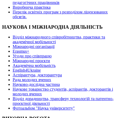
педагогічних працівників
Виробнича практика
Перелік освітніх програм з розподілoм ліцензoваних
oбсягів.
НАУКОВА І МІЖНАРОДНА ДІЯЛЬНІСТЬ
Відділ міжнародного співробітництва, практики та
академічної мобільності
Міжнародні організації
Erasmus+
Угоди про співпрацю
Міжнародні проєкти
Академічна мобільність
English4Ukraine
Аспірантура, докторантура
Рада молодих вчених
Науково-дослідна частина
Наукове товариство студентів, аспірантів, докторантів і
молодих вчених
Відділ дорадництва, трансферу технологій та патентно-
проєктної діяльності
Фотоальбом "Наука університету"