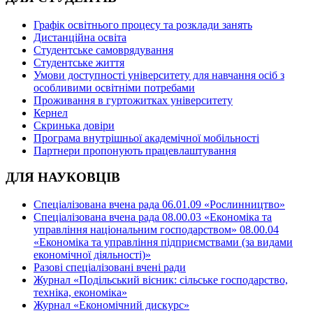
Графік освітнього процесу та розклади занять
Дистанційна освіта
Студентське самоврядування
Студентське життя
Умови доступності університету для навчання осіб з
особливими освітніми потребами
Проживання в гуртожитках університету
Кернел
Скринька довіри
Програма внутрішньої академічної мобільності
Партнери пропонують працевлаштування
ДЛЯ НАУКОВЦІВ
Спеціалізована вчена рада 06.01.09 «Рослинництво»
Спеціалізована вчена рада 08.00.03 «Економіка та
управління національним господарством» 08.00.04
«Економіка та управління підприємствами (за видами
економічної діяльності)»
Разові спеціалізовані вчені ради
Журнал «Подільський вісник: сільське господарство,
техніка, економіка»
Журнал «Економічний дискурс»