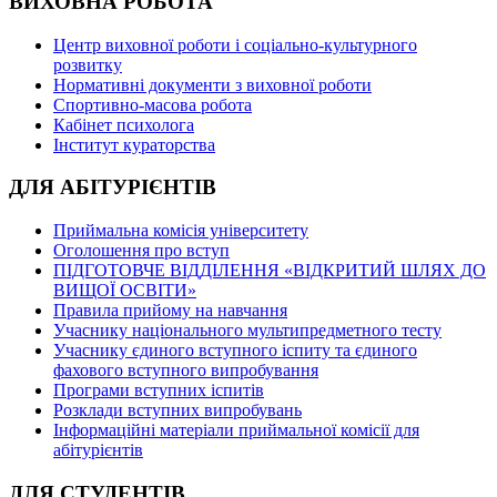
ВИХОВНА РОБОТА
Центр виховної роботи і соціально-культурного
розвитку
Нормативні документи з виховної роботи
Спортивно-масова робота
Кабінет психолога
Інститут кураторства
ДЛЯ АБІТУРІЄНТІВ
Приймальна комісія університету
Оголошення про вступ
ПІДГОТОВЧЕ ВІДДІЛЕННЯ «ВІДКРИТИЙ ШЛЯХ ДО
ВИЩОЇ ОСВІТИ»
Правила прийому на навчання
Учаснику національного мультипредметного тесту
Учаснику єдиного вступного іспиту та єдиного
фахового вступного випробування
Програми вступних іспитів
Розклади вступних випробувань
Інформаційні матеріали приймальної комісії для
абітурієнтів
ДЛЯ СТУДЕНТІВ