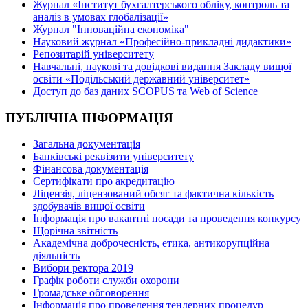
Журнал «Інститут бухгалтерського обліку, контроль та
аналіз в умовах глобалізації»
Журнал "Інноваційна економіка"
Науковий журнал «Професійно-прикладні дидактики»
Репозитарій університету
Навчальні, наукові та довідкові видання Закладу вищої
освіти «Подільський державний університет»
Доступ до баз даних SCOPUS та Web of Science
ПУБЛІЧНА ІНФОРМАЦІЯ
Загальна документація
Банківські реквізити університету
Фінансова документація
Сертифікати про акредитацію
Ліцензія, ліцензований обсяг та фактична кількість
здобувачів вищої освіти
Інформація про вакантні посади та проведення конкурсу
Щорічна звітність
Академічна доброчесність, етика, антикорупційна
діяльність
Вибори ректора 2019
Графік роботи служби охорони
Громадське обговорення
Інформація про проведення тендерних процедур