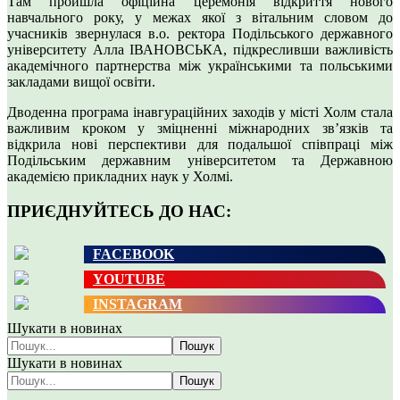
Там пройшла офіційна церемонія відкриття нового
навчального року, у межах якої з вітальним словом до
учасників звернулася в.о. ректора Подільського державного
університету Алла ІВАНОВСЬКА, підкресливши важливість
академічного партнерства між українськими та польськими
закладами вищої освіти.
Дводенна програма інавгураційних заходів у місті Холм стала
важливим кроком у зміцненні міжнародних зв’язків та
відкрила нові перспективи для подальшої співпраці між
Подільським державним університетом та Державною
академією прикладних наук у Холмі.
ПРИЄДНУЙТЕСЬ ДО НАС:
FACEBOOK
YOUTUBE
INSTAGRAM
Шукати в новинах
Пошук
Шукати в новинах
Пошук