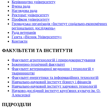
Керівництво університету
Вчена рада
Наглядова рада
Ректорат університету
Профком університету
Громадська організація «Інститут соціально-економічних
регіональних досліджень»
Рада ветеранів
Газета «Вісник Університету»
Контакти
ФАКУЛЬТЕТИ ТА ІНСТИТУТИ
Факультет агротехнологій і природокористування
Інженерно-технічний факультет
Факультет ветеринарної медицини і технологій у
тваринництві
Факультет енергетики та інформаційних технологій
Навчально-науковий інститут бізнесу і фінансів
Навчально-науковий інститут харчових технологій
Науково-дослідний інститут круп'яних культур ім. О.
Алексеєвої
ПІДРОЗДІЛИ