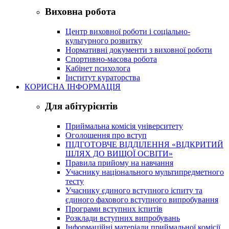
Виховна робота
Центр виховної роботи і соціально-
культурного розвитку
Нормативні документи з виховної роботи
Спортивно-масова робота
Кабінет психолога
Інститут кураторства
КОРИСНА ІНФОРМАЦІЯ
Для абітурієнтів
Приймальна комісія університету
Оголошення про вступ
ПІДГОТОВЧЕ ВІДДІЛЕННЯ «ВІДКРИТИЙ
ШЛЯХ ДО ВИЩОЇ ОСВІТИ»
Правила прийому на навчання
Учаснику національного мультипредметного
тесту
Учаснику єдиного вступного іспиту та
єдиного фахового вступного випробування
Програми вступних іспитів
Розклади вступних випробувань
Інформаційні матеріали приймальної комісії