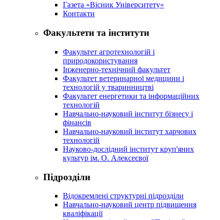
Газета «Вісник Університету»
Контакти
Факультети та інститути
Факультет агротехнологій і
природокористування
Інженерно-технічний факультет
Факультет ветеринарної медицини і
технологій у тваринництві
Факультет енергетики та інформаційних
технологій
Навчально-науковий інститут бізнесу і
фінансів
Навчально-науковий інститут харчових
технологій
Науково-дослідний інститут круп'яних
культур ім. О. Алексеєвої
Підрозділи
Відокремлені структурні підрозділи
Навчально-науковий центр підвищення
кваліфікації