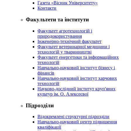
Газета «Вісник Університету»
Контакти
Факультети та інститути
Факультет агротехнологій і
природокористування
Інженерно-технічний факультет
Факультет ветеринарної медицини і
технологій у тваринництві
Факультет енергетики та інформаційних
технологій
Навчально-науковий інститут бізнесу і
фінансів
Навчально-науковий інститут харчових
технологій
Науково-дослідний інститут круп'яних
культур ім. О. Алексеєвої
Підрозділи
Відокремлені структурні підрозділи
Навчально-науковий центр підвищення
кваліфікації