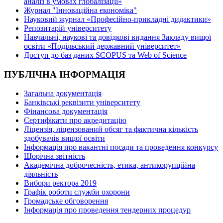
аналіз в умовах глобалізації»
Журнал "Інноваційна економіка"
Науковий журнал «Професійно-прикладні дидактики»
Репозитарій університету
Навчальні, наукові та довідкові видання Закладу вищої
освіти «Подільський державний університет»
Доступ до баз даних SCOPUS та Web of Science
ПУБЛІЧНА ІНФОРМАЦІЯ
Загальна документація
Банківські реквізити університету
Фінансова документація
Сертифікати про акредитацію
Ліцензія, ліцензований обсяг та фактична кількість
здобувачів вищої освіти
Інформація про вакантні посади та проведення конкурсу
Щорічна звітність
Академічна доброчесність, етика, антикорупційна
діяльність
Вибори ректора 2019
Графік роботи служби охорони
Громадське обговорення
Інформація про проведення тендерних процедур