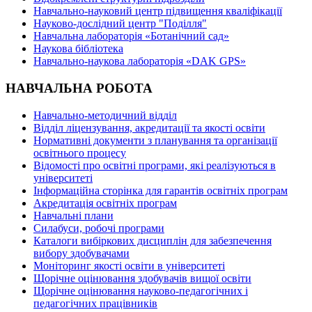
Навчально-науковий центр підвищення кваліфікації
Науково-дослідний центр "Поділля"
Навчальна лабораторія «Ботанічний сад»
Наукова бібліотека
Навчально-наукова лабораторія «DAK GPS»
НАВЧАЛЬНА РОБОТА
Навчально-методичний відділ
Відділ ліцензування, акредитації та якості освіти
Нормативні документи з планування та організації
освітнього процесу
Відомості про освітні програми, які реалізуються в
університеті
Інформаційна сторінка для гарантів освітніх програм
Акредитація освітніх програм
Навчальні плани
Силабуси, робочі програми
Каталоги вибіркових дисциплін для забезпечення
вибору здобувачами
Моніторинг якості освіти в університеті
Щорічне оцінювання здобувачів вищої освіти
Щорічне оцінювання науково-педагогічних і
педагогічних працівників