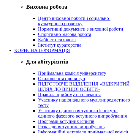
Виховна робота
Центр виховної роботи і соціально-
культурного розвитку
Нормативні документи з виховної роботи
Спортивно-масова робота
Кабінет психолога
Інститут кураторства
КОРИСНА ІНФОРМАЦІЯ
Для абітурієнтів
Приймальна комісія університету
Оголошення про вступ
ПІДГОТОВЧЕ ВІДДІЛЕННЯ «ВІДКРИТИЙ
ШЛЯХ ДО ВИЩОЇ ОСВІТИ»
Правила прийому на навчання
Учаснику національного мультипредметного
тесту
Учаснику єдиного вступного іспиту та
єдиного фахового вступного випробування
Програми вступних іспитів
Розклади вступних випробувань
Інформаційні матеріали приймальної комісії