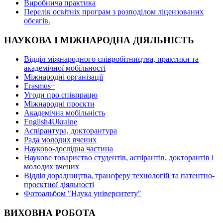
Виробнича практика
Перелік освітніх програм з розподілoм ліцензoваних
oбсягів.
НАУКОВА І МІЖНАРОДНА ДІЯЛЬНІСТЬ
Відділ міжнародного співробітництва, практики та
академічної мобільності
Міжнародні організації
Erasmus+
Угоди про співпрацю
Міжнародні проєкти
Академічна мобільність
English4Ukraine
Аспірантура, докторантура
Рада молодих вчених
Науково-дослідна частина
Наукове товариство студентів, аспірантів, докторантів і
молодих вчених
Відділ дорадництва, трансферу технологій та патентно-
проєктної діяльності
Фотоальбом "Наука університету"
ВИХОВНА РОБОТА