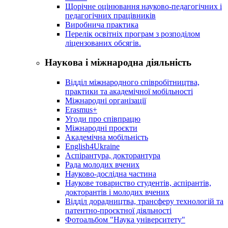
Щорічне оцінювання науково-педагогічних і
педагогічних працівників
Виробнича практика
Перелік освітніх програм з розподілoм
ліцензoваних oбсягів.
Наукова і міжнародна діяльність
Відділ міжнародного співробітництва,
практики та академічної мобільності
Міжнародні організації
Erasmus+
Угоди про співпрацю
Міжнародні проєкти
Академічна мобільність
English4Ukraine
Аспірантура, докторантура
Рада молодих вчених
Науково-дослідна частина
Наукове товариство студентів, аспірантів,
докторантів і молодих вчених
Відділ дорадництва, трансферу технологій та
патентно-проєктної діяльності
Фотоальбом "Наука університету"