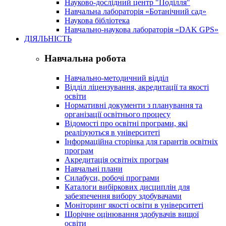
Науково-дослідний центр "Поділля"
Навчальна лабораторія «Ботанічний сад»
Наукова бібліотека
Навчально-наукова лабораторія «DAK GPS»
ДІЯЛЬНІСТЬ
Навчальна робота
Навчально-методичний відділ
Відділ ліцензування, акредитації та якості
освіти
Нормативні документи з планування та
організації освітнього процесу
Відомості про освітні програми, які
реалізуються в університеті
Інформаційна сторінка для гарантів освітніх
програм
Акредитація освітніх програм
Навчальні плани
Силабуси, робочі програми
Каталоги вибіркових дисциплін для
забезпечення вибору здобувачами
Моніторинг якості освіти в університеті
Щорічне оцінювання здобувачів вищої
освіти