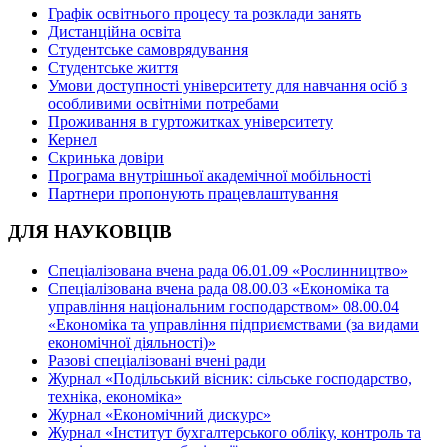
Графік освітнього процесу та розклади занять
Дистанційна освіта
Студентське самоврядування
Студентське життя
Умови доступності університету для навчання осіб з
особливими освітніми потребами
Проживання в гуртожитках університету
Кернел
Скринька довіри
Програма внутрішньої академічної мобільності
Партнери пропонують працевлаштування
ДЛЯ НАУКОВЦІВ
Спеціалізована вчена рада 06.01.09 «Рослинництво»
Спеціалізована вчена рада 08.00.03 «Економіка та
управління національним господарством» 08.00.04
«Економіка та управління підприємствами (за видами
економічної діяльності)»
Разові спеціалізовані вчені ради
Журнал «Подільський вісник: сільське господарство,
техніка, економіка»
Журнал «Економічний дискурс»
Журнал «Інститут бухгалтерського обліку, контроль та