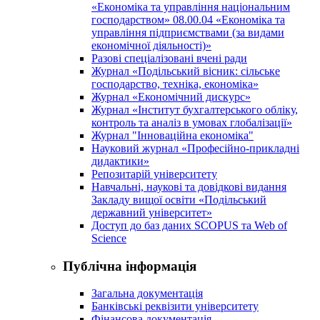
«Економіка та управління національним
господарством» 08.00.04 «Економіка та
управління підприємствами (за видами
економічної діяльності)»
Разові спеціалізовані вчені ради
Журнал «Подільський вісник: сільське
господарство, техніка, економіка»
Журнал «Економічний дискурс»
Журнал «Інститут бухгалтерського обліку,
контроль та аналіз в умовах глобалізації»
Журнал "Інноваційна економіка"
Науковий журнал «Професійно-прикладні
дидактики»
Репозитарій університету
Навчальні, наукові та довідкові видання
Закладу вищої освіти «Подільський
державний університет»
Доступ до баз даних SCOPUS та Web of
Science
Публічна інформація
Загальна документація
Банківські реквізити університету
Фінансова документація