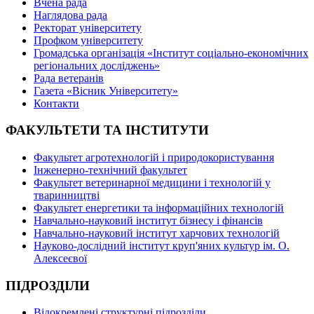
Вчена рада
Наглядова рада
Ректорат університету
Профком університету
Громадська організація «Інститут соціально-економічних
регіональних досліджень»
Рада ветеранів
Газета «Вісник Університету»
Контакти
ФАКУЛЬТЕТИ ТА ІНСТИТУТИ
Факультет агротехнологій і природокористування
Інженерно-технічний факультет
Факультет ветеринарної медицини і технологій у
тваринництві
Факультет енергетики та інформаційних технологій
Навчально-науковий інститут бізнесу і фінансів
Навчально-науковий інститут харчових технологій
Науково-дослідний інститут круп'яних культур ім. О.
Алексеєвої
ПІДРОЗДІЛИ
Відокремлені структурні підрозділи