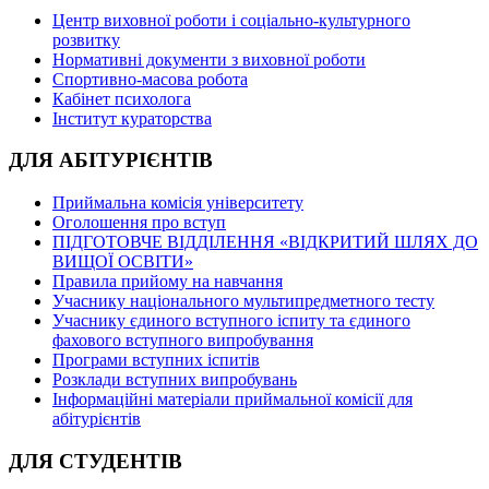
Центр виховної роботи і соціально-культурного
розвитку
Нормативні документи з виховної роботи
Спортивно-масова робота
Кабінет психолога
Інститут кураторства
ДЛЯ АБІТУРІЄНТІВ
Приймальна комісія університету
Оголошення про вступ
ПІДГОТОВЧЕ ВІДДІЛЕННЯ «ВІДКРИТИЙ ШЛЯХ ДО
ВИЩОЇ ОСВІТИ»
Правила прийому на навчання
Учаснику національного мультипредметного тесту
Учаснику єдиного вступного іспиту та єдиного
фахового вступного випробування
Програми вступних іспитів
Розклади вступних випробувань
Інформаційні матеріали приймальної комісії для
абітурієнтів
ДЛЯ СТУДЕНТІВ