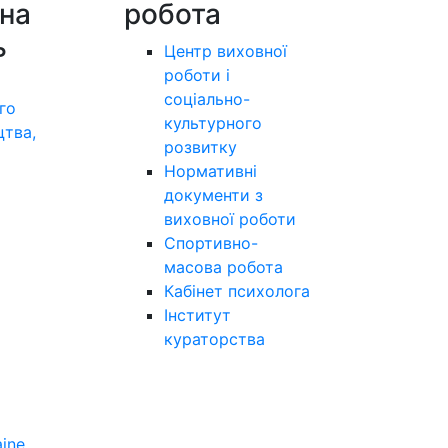
на
робота
ь
Центр виховної
роботи і
соціально-
го
культурного
цтва,
розвитку
а
Нормативні
документи з
виховної роботи
Спортивно-
масова робота
Кабінет психолога
Інститут
кураторства
aine