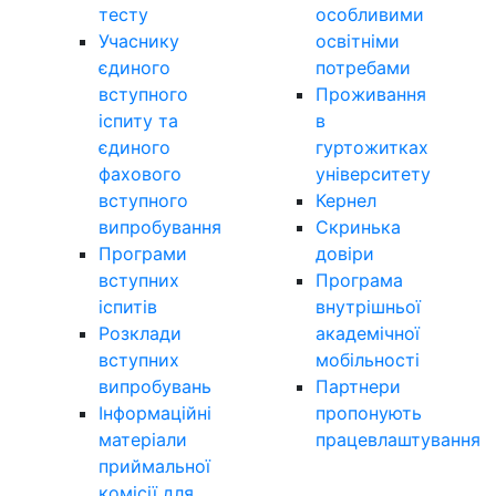
тесту
особливими
Учаснику
освітніми
єдиного
потребами
вступного
Проживання
іспиту та
в
єдиного
гуртожитках
фахового
університету
вступного
Кернел
випробування
Скринька
Програми
довіри
вступних
Програма
іспитів
внутрішньої
Розклади
академічної
вступних
мобільності
випробувань
Партнери
Інформаційні
пропонують
матеріали
працевлаштування
приймальної
комісії для