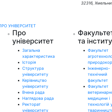
32316, Хмельни
ПРО УНІВЕРСИТЕТ
Про
Факульте
університет
та інстит
Загальна
Факультет
характеристика
агротехноло
Історія
природокор
Структура
Інженерно-
університету
технічний
Керівництво
факультет
університету
Факультет
Вчена рада
ветеринарн
Наглядова рада
медицини і
Ректорат
технологій 
університету
тваринницт