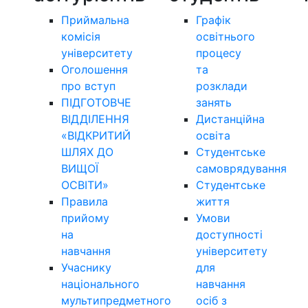
Приймальна
Графік
комісія
освітнього
університету
процесу
Оголошення
та
про вступ
розклади
ПІДГОТОВЧЕ
занять
ВІДДІЛЕННЯ
Дистанційна
«ВІДКРИТИЙ
освіта
ШЛЯХ ДО
Студентське
ВИЩОЇ
самоврядування
ОСВІТИ»
Студентське
Правила
життя
прийому
Умови
на
доступності
навчання
університету
Учаснику
для
національного
навчання
мультипредметного
осіб з