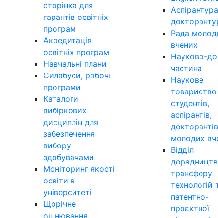
сторінка для
Аспірантура
гарантів освітніх
докторанту
програм
Рада молод
Акредитація
вчених
освітніх програм
Науково-до
Навчальні плани
частина
Силабуси, робочі
Наукове
програми
товариство
Каталоги
студентів,
вибіркових
аспірантів,
дисциплін для
докторантів
забезпечення
молодих вч
вибору
Відділ
здобувачами
дорадництв
Моніторинг якості
трансферу
освіти в
технологій 
університеті
патентно-
Щорічне
проєктної
оцінювання