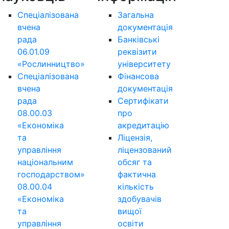
Спеціалізована
Загальна
вчена
документація
рада
Банківські
06.01.09
реквізити
«Рослинництво»
університету
Спеціалізована
Фінансова
вчена
документація
рада
Сертифікати
08.00.03
про
«Економіка
акредитацію
та
Ліцензія,
управління
ліцензований
національним
обсяг та
господарством»
фактична
08.00.04
кількість
«Економіка
здобувачів
та
вищої
управління
освіти