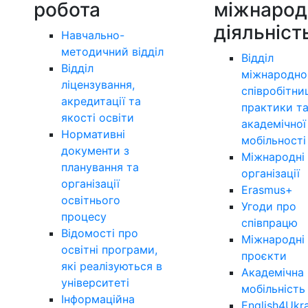
робота
міжнарод
діяльніст
Навчально-
методичний відділ
Відділ
Відділ
міжнародно
ліцензування,
співробітни
акредитації та
практики т
якості освіти
академічної
Нормативні
мобільності
документи з
Міжнародні
планування та
організації
організації
Erasmus+
освітнього
Угоди про
процесу
співпрацю
Відомості про
Міжнародні
освітні програми,
проєкти
які реалізуються в
Академічна
університеті
мобільність
Інформаційна
English4Ukr