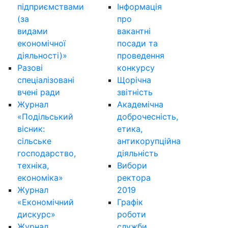
підприємствами
Інформація
(за
про
видами
вакантні
економічної
посади та
діяльності)»
проведення
Разові
конкурсу
спеціалізовані
Щорічна
вчені ради
звітність
Журнал
Академічна
«Подільський
доброчесність,
вісник:
етика,
сільське
антикорупційна
господарство,
діяльність
техніка,
Вибори
економіка»
ректора
Журнал
2019
«Економічний
Графік
дискурс»
роботи
Журнал
служби