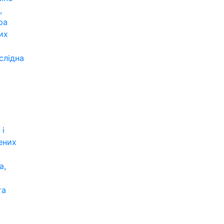
,
ра
их
слідна
 і
ених
а,
та