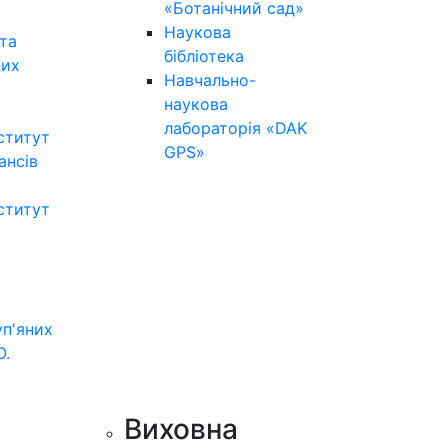
«Ботанічний сад»
Наукова
та
бібліотека
них
Навчально-
наукова
лабораторія «DAK
ститут
GPS»
нансів
ститут
уп'яних
О.
Виховна