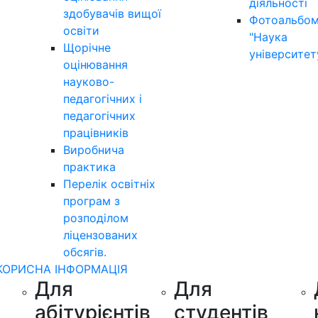
діяльності
здобувачів вищої
Фотоальбо
освіти
"Наука
Щорічне
університет
оцінювання
науково-
педагогічних і
педагогічних
працівників
Виробнича
практика
Перелік освітніх
програм з
розподілoм
ліцензoваних
oбсягів.
КОРИСНА ІНФОРМАЦІЯ
Для
Для
абітурієнтів
студентів