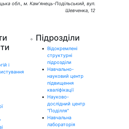
цька обл., м. Кам'янець-Подільський, вул.
Шевченка, 12
ти
Підрозділи
ути
Відокремлені
структурні
підрозділи
гій і
Навчально-
истування
науковий центр
підвищення
кваліфікації
Науково-
дослідний центр
ої
"Поділля"
Навчальна
у
лабораторія
ві