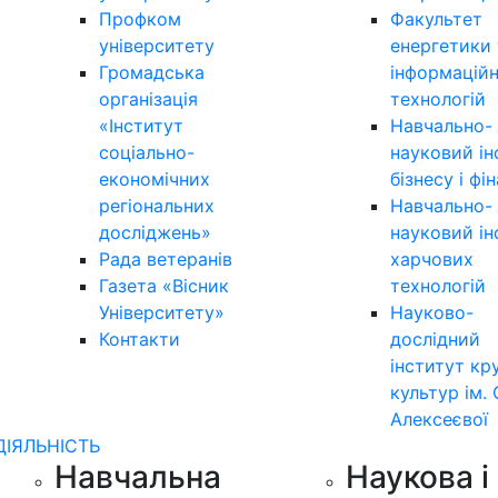
Профком
Факультет
університету
енергетики 
Громадська
інформацій
організація
технологій
«Інститут
Навчально-
соціально-
науковий ін
економічних
бізнесу і фі
регіональних
Навчально-
досліджень»
науковий ін
Рада ветеранів
харчових
Газета «Вісник
технологій
Університету»
Науково-
Контакти
дослідний
інститут кр
культур ім. 
Алексеєвої
ДІЯЛЬНІСТЬ
Навчальна
Наукова і