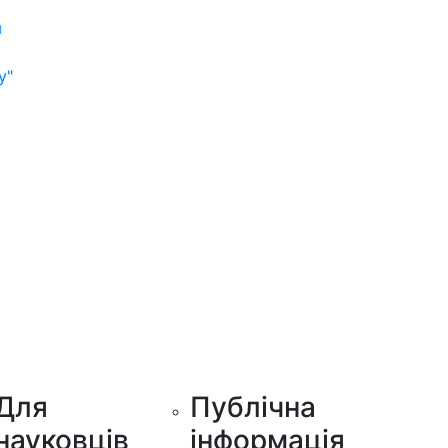
м
у"
Для
Публічна
науковців
інформація