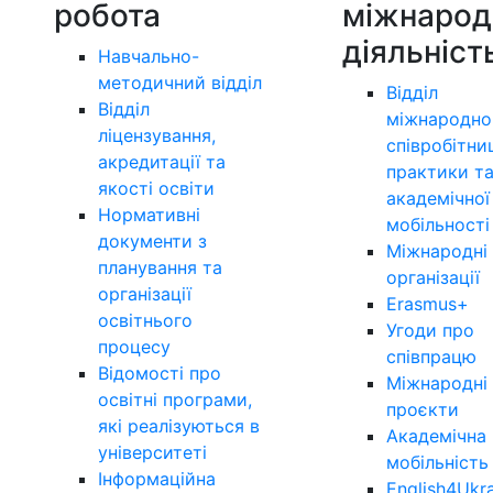
робота
міжнарод
діяльніст
Навчально-
методичний відділ
Відділ
Відділ
міжнародно
ліцензування,
співробітни
акредитації та
практики т
якості освіти
академічної
Нормативні
мобільності
документи з
Міжнародні
планування та
організації
організації
Erasmus+
освітнього
Угоди про
процесу
співпрацю
Відомості про
Міжнародні
освітні програми,
проєкти
які реалізуються в
Академічна
університеті
мобільність
Інформаційна
English4Ukr