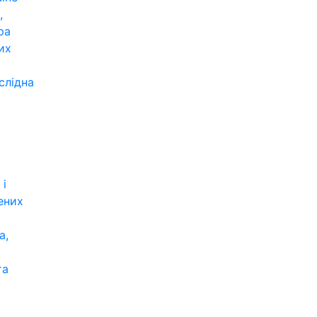
,
ра
их
слідна
 і
ених
а,
та