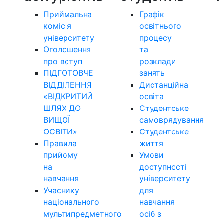
Приймальна
Графік
комісія
освітнього
університету
процесу
Оголошення
та
про вступ
розклади
ПІДГОТОВЧЕ
занять
ВІДДІЛЕННЯ
Дистанційна
«ВІДКРИТИЙ
освіта
ШЛЯХ ДО
Студентське
ВИЩОЇ
самоврядування
ОСВІТИ»
Студентське
Правила
життя
прийому
Умови
на
доступності
навчання
університету
Учаснику
для
національного
навчання
мультипредметного
осіб з