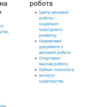
на
робота
ь
Центр виховної
роботи і
соціально-
го
культурного
цтва,
розвитку
а
Нормативні
документи з
виховної роботи
Спортивно-
масова робота
Кабінет психолога
Інститут
кураторства
aine