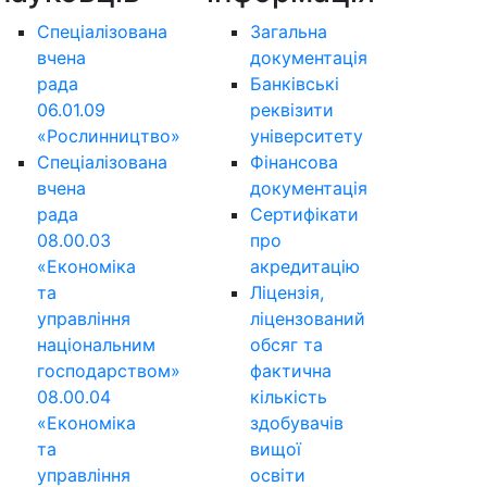
Спеціалізована
Загальна
вчена
документація
рада
Банківські
06.01.09
реквізити
«Рослинництво»
університету
Спеціалізована
Фінансова
вчена
документація
рада
Сертифікати
08.00.03
про
«Економіка
акредитацію
та
Ліцензія,
управління
ліцензований
національним
обсяг та
господарством»
фактична
08.00.04
кількість
«Економіка
здобувачів
та
вищої
управління
освіти