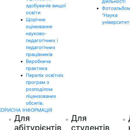
діяльності
здобувачів вищої
Фотоальбо
освіти
"Наука
Щорічне
університет
оцінювання
науково-
педагогічних і
педагогічних
працівників
Виробнича
практика
Перелік освітніх
програм з
розподілoм
ліцензoваних
oбсягів.
КОРИСНА ІНФОРМАЦІЯ
Для
Для
абітурієнтів
студентів