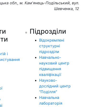
цька обл., м. Кам'янець-Подільський, вул.
Шевченка, 12
ти
Підрозділи
ути
Відокремлені
структурні
підрозділи
гій і
Навчально-
истування
науковий центр
підвищення
кваліфікації
Науково-
дослідний центр
ої
"Поділля"
Навчальна
у
лабораторія
ві