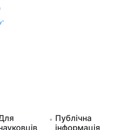
м
у"
Для
Публічна
науковців
інформація