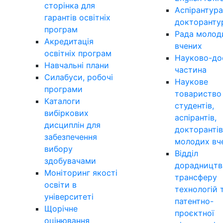
сторінка для
Аспірантура
гарантів освітніх
докторанту
програм
Рада молод
Акредитація
вчених
освітніх програм
Науково-до
Навчальні плани
частина
Силабуси, робочі
Наукове
програми
товариство
Каталоги
студентів,
вибіркових
аспірантів,
дисциплін для
докторантів
забезпечення
молодих вч
вибору
Відділ
здобувачами
дорадництв
Моніторинг якості
трансферу
освіти в
технологій 
університеті
патентно-
Щорічне
проєктної
оцінювання