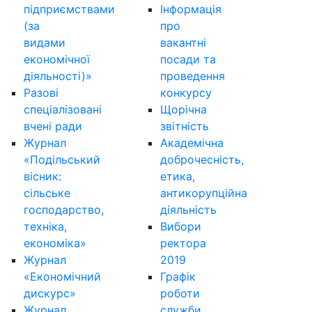
підприємствами
Інформація
(за
про
видами
вакантні
економічної
посади та
діяльності)»
проведення
Разові
конкурсу
спеціалізовані
Щорічна
вчені ради
звітність
Журнал
Академічна
«Подільський
доброчесність,
вісник:
етика,
сільське
антикорупційна
господарство,
діяльність
техніка,
Вибори
економіка»
ректора
Журнал
2019
«Економічний
Графік
дискурс»
роботи
Журнал
служби