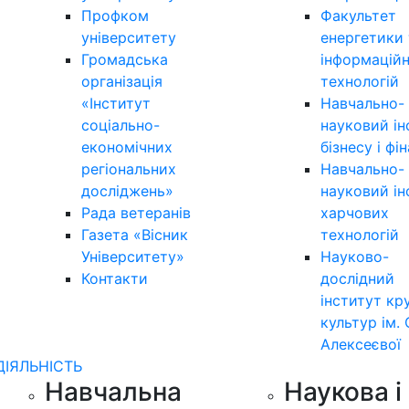
Профком
Факультет
університету
енергетики 
Громадська
інформацій
організація
технологій
«Інститут
Навчально-
соціально-
науковий ін
економічних
бізнесу і фі
регіональних
Навчально-
досліджень»
науковий ін
Рада ветеранів
харчових
Газета «Вісник
технологій
Університету»
Науково-
Контакти
дослідний
інститут кр
культур ім. 
Алексеєвої
ДІЯЛЬНІСТЬ
Навчальна
Наукова і