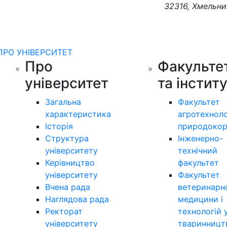
32316, Хмельни
ПРО УНІВЕРСИТЕТ
Про
Факульте
університет
та інстит
Загальна
Факультет
характеристика
агротехноло
Історія
природокор
Структура
Інженерно-
університету
технічний
Керівництво
факультет
університету
Факультет
Вчена рада
ветеринарн
Наглядова рада
медицини і
Ректорат
технологій 
університету
тваринницт