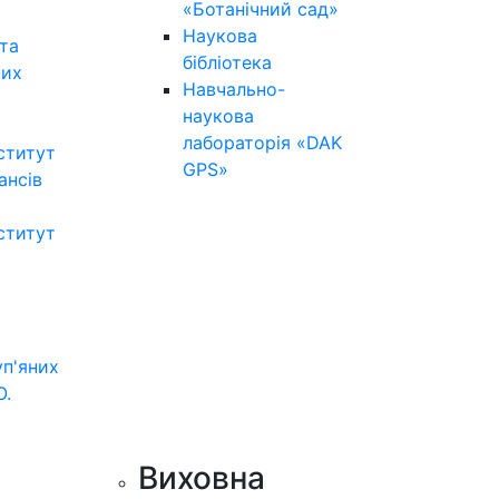
«Ботанічний сад»
Наукова
та
бібліотека
них
Навчально-
наукова
лабораторія «DAK
ститут
GPS»
нансів
ститут
уп'яних
О.
Виховна