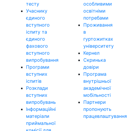
тесту
особливими
Учаснику
освітніми
єдиного
потребами
вступного
Проживання
іспиту та
в
єдиного
гуртожитках
фахового
університету
вступного
Кернел
випробування
Скринька
Програми
довіри
вступних
Програма
іспитів
внутрішньої
Розклади
академічної
вступних
мобільності
випробувань
Партнери
Інформаційні
пропонують
матеріали
працевлаштування
приймальної
комісії для