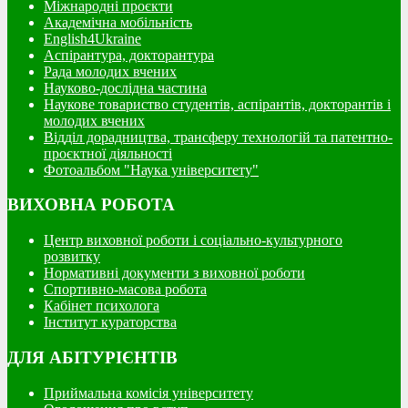
Міжнародні проєкти
Академічна мобільність
English4Ukraine
Аспірантура, докторантура
Рада молодих вчених
Науково-дослідна частина
Наукове товариство студентів, аспірантів, докторантів і
молодих вчених
Відділ дорадництва, трансферу технологій та патентно-
проєктної діяльності
Фотоальбом "Наука університету"
ВИХОВНА РОБОТА
Центр виховної роботи і соціально-культурного
розвитку
Нормативні документи з виховної роботи
Спортивно-масова робота
Кабінет психолога
Інститут кураторства
ДЛЯ АБІТУРІЄНТІВ
Приймальна комісія університету