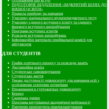
Оголошення про вступ
ПІДГОТОВЧЕ ВІДДІЛЕННЯ «ВІДКРИТИЙ ШЛЯХ ДО
ВИЩОЇ ОСВІТИ»
Правила прийому на навчання
Учаснику національного мультипредметного тесту
Учаснику єдиного вступного іспиту та єдиного
фахового вступного випробування
Програми вступних іспитів
Розклади вступних випробувань
Інформаційні матеріали приймальної комісії для
абітурієнтів
ДЛЯ СТУДЕНТІВ
Графік освітнього процесу та розклади занять
Дистанційна освіта
Студентське самоврядування
Студентське життя
Умови доступності університету для навчання осіб з
особливими освітніми потребами
Проживання в гуртожитках університету
Кернел
Скринька довіри
Програма внутрішньої академічної мобільності
Партнери пропонують працевлаштування