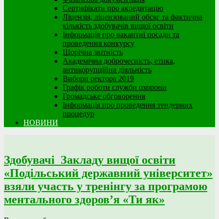
Сертифікати про акредитацію
Ліцензія, ліцензований обсяг та фактична
кількість здобувачів вищої освіти
Інформація про вакантні посади та
проведення конкурсу
Щорічна звітність
Академічна доброчесність, етика,
антикорупційна діяльність
Вибори ректора 2019
Графік роботи служби охорони
Громадське обговорення
Інформація про проведення тендерних
процедур
НОВИНИ
Здобувачі Закладу вищої освіти
«Подільський державний університет»
взяли участь у тренінгу за програмою
ментального здоров’я «Ти як»