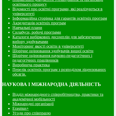
освітнього процесу
Відомості про освітні програми, які реалізуються в
університеті
Інформаційна сторінка для гарантів освітніх програм
Акредитація освітніх програм
Навчальні плани
Силабуси, робочі програми
Каталоги вибіркових дисциплін для забезпечення
вибору здобувачами
Моніторинг якості освіти в університеті
Щорічне оцінювання здобувачів вищої освіти
Щорічне оцінювання науково-педагогічних і
педагогічних працівників
Виробнича практика
Перелік освітніх програм з розподілoм ліцензoваних
oбсягів.
НАУКОВА І МІЖНАРОДНА ДІЯЛЬНІСТЬ
Відділ міжнародного співробітництва, практики та
академічної мобільності
Міжнародні організації
Erasmus+
Угоди про співпрацю