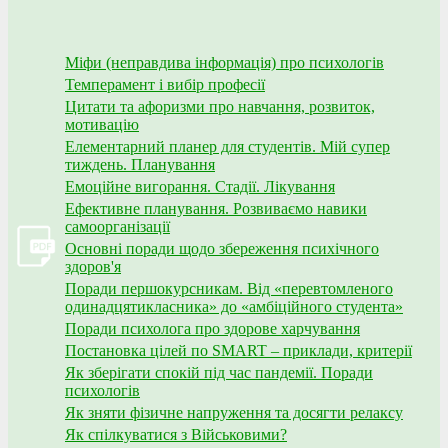
Міфи (неправдива інформація) про психологів
Темперамент і вибір професії
Цитати та афоризми про навчання, розвиток,
мотивацію
Елементарний планер для студентів. Мій супер
тиждень. Планування
Емоційне вигорання. Стадії. Лікування
Ефективне планування. Розвиваємо навики
самоорганізації
Основні поради щодо збереження психічного
здоров'я
Поради першокурсникам. Від «перевтомленого
одинадцятикласника» до «амбіційного студента»
Поради психолога про здорове харчування
Постановка цілей по SMART – приклади, критерії
Як зберігати спокій під час пандемії. Поради
психологів
Як зняти фізичне напруження та досягти релаксу
Як спілкуватися з Військовими?