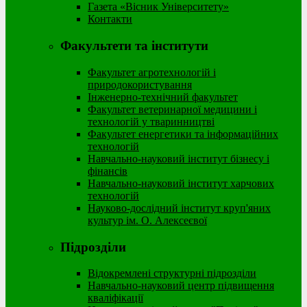
Газета «Вісник Університету»
Контакти
Факультети та інститути
Факультет агротехнологій і
природокористування
Інженерно-технічний факультет
Факультет ветеринарної медицини і
технологій у тваринництві
Факультет енергетики та інформаційних
технологій
Навчально-науковий інститут бізнесу і
фінансів
Навчально-науковий інститут харчових
технологій
Науково-дослідний інститут круп'яних
культур ім. О. Алексеєвої
Підрозділи
Відокремлені структурні підрозділи
Навчально-науковий центр підвищення
кваліфікації