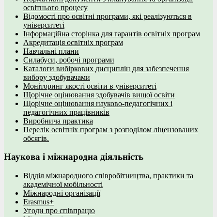
освітнього процесу
Відомості про освітні програми, які реалізуються в
університеті
Інформаційна сторінка для гарантів освітніх програм
Акредитація освітніх програм
Навчальні плани
Силабуси, робочі програми
Каталоги вибіркових дисциплін для забезпечення
вибору здобувачами
Моніторинг якості освіти в університеті
Щорічне оцінювання здобувачів вищої освіти
Щорічне оцінювання науково-педагогічних і
педагогічних працівників
Виробнича практика
Перелік освітніх програм з розподілoм ліцензoваних
oбсягів.
Наукова і міжнародна діяльність
Відділ міжнародного співробітництва, практики та
академічної мобільності
Міжнародні організації
Erasmus+
Угоди про співпрацю