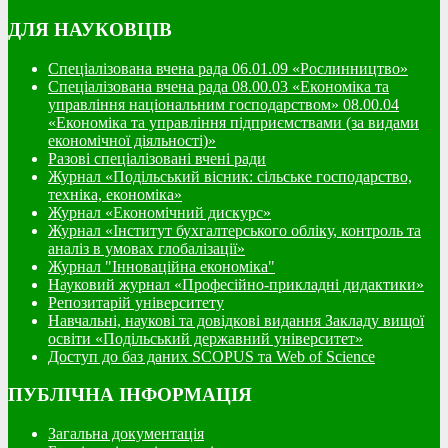
ДЛЯ НАУКОВЦІВ
Спеціалізована вчена рада 06.01.09 «Рослинництво»
Спеціалізована вчена рада 08.00.03 «Економіка та
управління національним господарством» 08.00.04
«Економіка та управління підприємствами (за видами
економічної діяльності)»
Разові спеціалізовані вчені ради
Журнал «Подільський вісник: сільське господарство,
техніка, економіка»
Журнал «Економічний дискурс»
Журнал «Інститут бухгалтерського обліку, контроль та
аналіз в умовах глобалізації»
Журнал "Інноваційна економіка"
Науковий журнал «Професійно-прикладні дидактики»
Репозитарій університету
Навчальні, наукові та довідкові видання Закладу вищої
освіти «Подільський державний університет»
Доступ до баз даних SCOPUS та Web of Science
ПУБЛІЧНА ІНФОРМАЦІЯ
Загальна документація