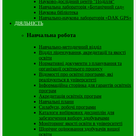
Науково-дослідний центр "Поділля"
Навчальна лабораторія «Ботанічний сад»
Наукова бібліотека
Навчально-наукова лабораторія «DAK GPS»
ДІЯЛЬНІСТЬ
Навчальна робота
Навчально-методичний відділ
Відділ ліцензування, акредитації та якості
освіти
Нормативні документи з планування та
організації освітнього процесу
Відомості про освітні програми, які
реалізуються в університеті
Інформаційна сторінка для гарантів освітніх
програм
Акредитація освітніх програм
Навчальні плани
Силабуси, робочі програми
Каталоги вибіркових дисциплін для
забезпечення вибору здобувачами
Моніторинг якості освіти в університеті
Щорічне оцінювання здобувачів вищої
освіти