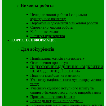
Виховна робота
Центр виховної роботи і соціально-
культурного розвитку
Нормативні документи з виховної роботи
Спортивно-масова робота
Кабінет психолога
Інститут кураторства
КОРИСНА ІНФОРМАЦІЯ
Для абітурієнтів
Приймальна комісія університету
Оголошення про вступ
ПІДГОТОВЧЕ ВІДДІЛЕННЯ «ВІДКРИТИЙ
ШЛЯХ ДО ВИЩОЇ ОСВІТИ»
Правила прийому на навчання
Учаснику національного мультипредметного
тесту
Учаснику єдиного вступного іспиту та
єдиного фахового вступного випробування
Програми вступних іспитів
Розклади вступних випробувань
Інформаційні матеріали приймальної комісії