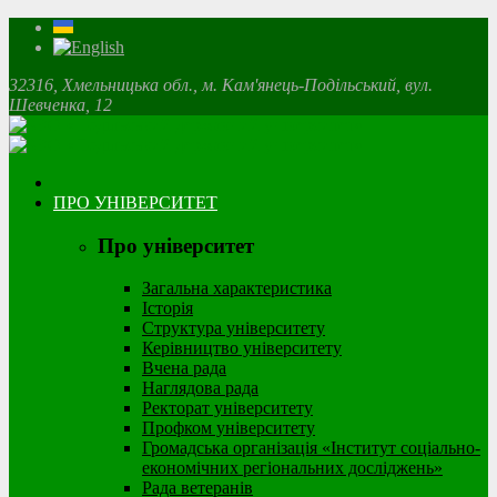
32316, Хмельницька обл., м. Кам'янець-Подільський, вул.
Шевченка, 12
ПРО УНІВЕРСИТЕТ
Про університет
Загальна характеристика
Історія
Структура університету
Керівництво університету
Вчена рада
Наглядова рада
Ректорат університету
Профком університету
Громадська організація «Інститут соціально-
економічних регіональних досліджень»
Рада ветеранів