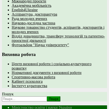
Міжнародні проєкти
Академічна мобільність
English4Ukraine
Аспірантура, докторантура
Рада молодих вчених
Науково-дослідна частина
Наукове товариство студентів, аспірантів, докторантів і
молодих вчених
Відділ дорадництва, трансферу технологій та патентно-
проєктної діяльності
Фотоальбом "Наука університету"
Виховна робота
Центр виховної роботи і соціально-культурного
розвитку
Нормативні документи з виховної роботи
Спортивно-масова робота
Кабінет психолога
Інститут кураторства
Пошук
Пошук
Міністерство освіти і науки України