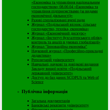
«Економіка та управління національним
господарством» 08.00.04 «Економіка та
управління підприємствами (за видами
економічної діяльності)»
Разові спеціалізовані вчені ради
Журнал «Подільський вісник: сільське
господарство, техніка, економіка»
Журнал «Економічний дискурс»
Журнал «Інститут бухгалтерського обліку,
контроль та аналіз в умовах глобалізації»
Журнал "Інноваційна економіка"
Науковий журнал «Професійно-прикладні
дидактики»
Репозитарій університету
Навчальні, наукові та довідкові видання
Закладу вищої освіти «Подільський
державний університет»
Доступ до баз даних SCOPUS та Web of
Science
Публічна інформація
Загальна документація
Банківські реквізити університету
Фінансова документація