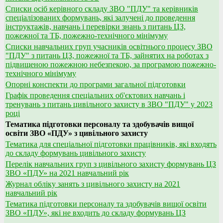
Списки осіб керівного складу ЗВО "ПДУ" та керівників
спеціалізованих формувань, які залучені до проведення
інструктажів, навчань і перевірки знань з питань ЦЗ,
пожежної та ТБ, пожежно-технічного мінімуму
Списки навчальних груп учасників освітнього процесу ЗВО
"ПДУ" з питань ЦЗ, пожежної та ТБ, зайнятих на роботах з
підвищеною пожежною небезпекою, за програмою пожежно-
технічного мінімуму
Опорні конспекти до програми загальної підготовки
Графік проведення спеціальних об'єктових навчань і
тренувань з питань цивільного захисту в ЗВО "ПДУ" у 2023
році
Тематика підготовки персоналу та здобувачів вищої
освіти ЗВО «ПДУ» з цивільного захисту
Тематика для спеціальної підготовки працівників, які входять
до складу формувань цивільного захисту
Перелік навчальних груп з цивільного захисту формувань ЦЗ
ЗВО «ПДУ» на 2021 навчальний рік
Журнал обліку занять з цивільного захисту на 2021
навчальний рік
Тематика підготовки персоналу та здобувачів вищої освіти
ЗВО «ПДУ», які не входить до складу формувань ЦЗ