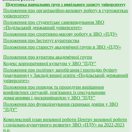
Підготовка навчальних груп з цивільного захисту університету
Положення про організаційно-виховну роботу в гуртожитках
університету
Положення про студентське самоврядування ЗВО
«Подільський державний університет»
Положення про спортивно-масову роботу в ЗВО «ПДУ»
Положення про Інститут кураторства
Положення про старосту академічної групи в ЗВО «ПДУ»
Положення про куратора академічної групи
Кодекс корпоративної культури у ЗВО "ПДУ"
Положення про полiтику запобiгання i протидiю булiнrу
(цькуванню) у Закладi вищої освiти «Подiльський державний
унiверситет»
Положення про порядок та процедури вирішення
конфліктних ситуацій, пов'язаних із сексуальними
домаганнями і дискримінацією у ЗВО "ПДУ"
Положення про функціонування скриньки довіри у ЗВО
"ПДУ"
Комплексний план виховної роботи Центру виховної роботи
і соціально-культурного розвитку ЗВО «ПДУ» на 2022-2023
н.р.