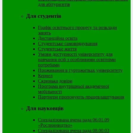
для абітурієнтів
Для студентів
Графік освітнього процесу та розклади
занять
Дистанційна освіта
Студентське самоврядування
Студентське життя
Умови доступності університету для
навчання осіб з особливими освітніми
потребами
Проживання в гуртожитках університету
Кернел
Скринька довіри
Програма внутрішньої академічної
мобільності
Партнери пропонують працевлаштування
Для науковців
Спеціалізована вчена рада 06.01.09
«Рослинництво»
Спеціалізована вчена рада 08.00.03