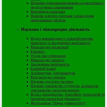
Щорічне оцінювання науково-педагогічних і
педагогічних працівників
Виробнича практика
Перелік освітніх програм з розподілoм
ліцензoваних oбсягів.
Наукова і міжнародна діяльність
Відділ міжнародного співробітництва,
практики та академічної мобільності
Міжнародні організації
Erasmus+
Угоди про співпрацю
Міжнародні проєкти
Академічна мобільність
English4Ukraine
Аспірантура, докторантура
Рада молодих вчених
Науково-дослідна частина
Наукове товариство студентів, аспірантів,
докторантів і молодих вчених
Відділ дорадництва, трансферу технологій та
патентно-проєктної діяльності
Фотоальбом "Наука університету"