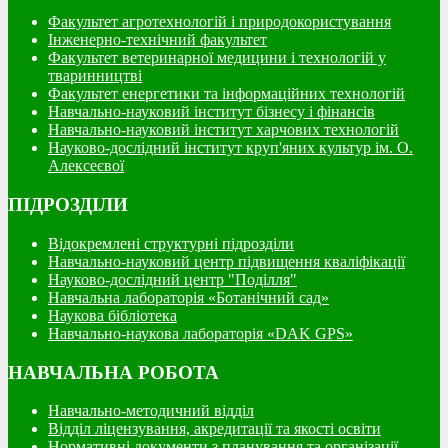
Факультет агротехнологій і природокористування
Інженерно-технічний факультет
Факультет ветеринарної медицини і технологій у
тваринництві
Факультет енергетики та інформаційних технологій
Навчально-науковий інститут бізнесу і фінансів
Навчально-науковий інститут харчових технологій
Науково-дослідний інститут круп'яних культур ім. О.
Алексеєвої
ПІДРОЗДІЛИ
Відокремлені структурні підрозділи
Навчально-науковий центр підвищення кваліфікації
Науково-дослідний центр "Поділля"
Навчальна лабораторія «Ботанічний сад»
Наукова бібліотека
Навчально-наукова лабораторія «DAK GPS»
НАВЧАЛЬНА РОБОТА
Навчально-методичний відділ
Відділ ліцензування, акредитації та якості освіти
Нормативні документи з планування та організації