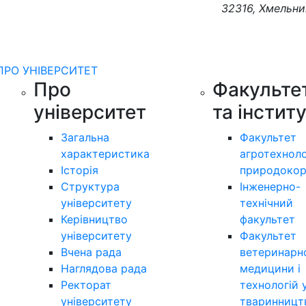
32316, Хмельни
ПРО УНІВЕРСИТЕТ
Про
Факульте
університет
та інстит
Загальна
Факультет
характеристика
агротехноло
Історія
природокор
Структура
Інженерно-
університету
технічний
Керівництво
факультет
університету
Факультет
Вчена рада
ветеринарн
Наглядова рада
медицини і
Ректорат
технологій 
університету
тваринницт