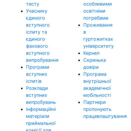
тесту
особливими
Учаснику
освітніми
єдиного
потребами
вступного
Проживання
іспиту та
в
єдиного
гуртожитках
фахового
університету
вступного
Кернел
випробування
Скринька
Програми
довіри
вступних
Програма
іспитів
внутрішньої
Розклади
академічної
вступних
мобільності
випробувань
Партнери
Інформаційні
пропонують
матеріали
працевлаштування
приймальної
комісії для