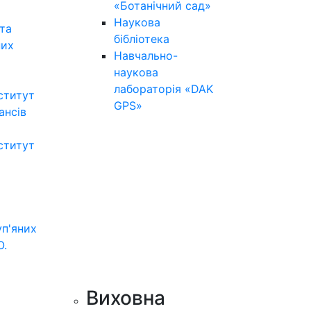
«Ботанічний сад»
Наукова
та
бібліотека
них
Навчально-
наукова
лабораторія «DAK
ститут
GPS»
нансів
ститут
уп'яних
О.
Виховна