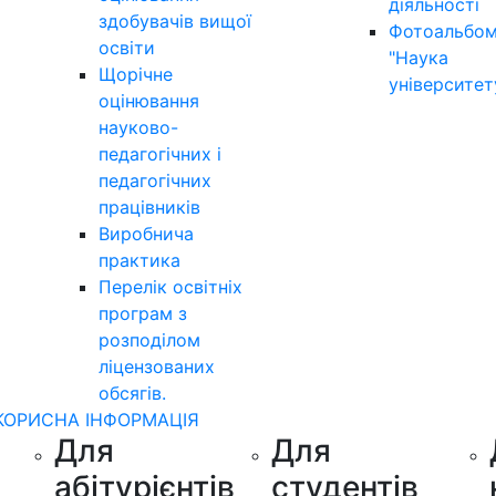
діяльності
здобувачів вищої
Фотоальбо
освіти
"Наука
Щорічне
університет
оцінювання
науково-
педагогічних і
педагогічних
працівників
Виробнича
практика
Перелік освітніх
програм з
розподілoм
ліцензoваних
oбсягів.
КОРИСНА ІНФОРМАЦІЯ
Для
Для
абітурієнтів
студентів