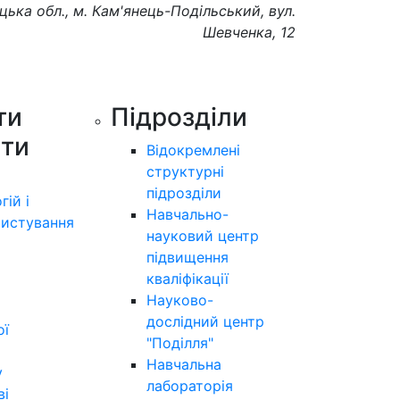
цька обл., м. Кам'янець-Подільський, вул.
Шевченка, 12
ти
Підрозділи
ути
Відокремлені
структурні
підрозділи
гій і
Навчально-
истування
науковий центр
підвищення
кваліфікації
Науково-
дослідний центр
ої
"Поділля"
Навчальна
у
лабораторія
ві