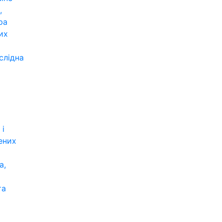
,
ра
их
слідна
 і
ених
а,
та