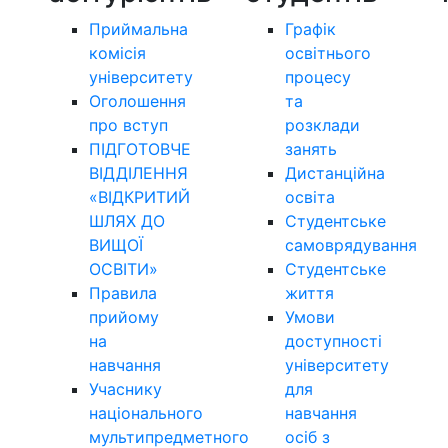
Приймальна
Графік
комісія
освітнього
університету
процесу
Оголошення
та
про вступ
розклади
ПІДГОТОВЧЕ
занять
ВІДДІЛЕННЯ
Дистанційна
«ВІДКРИТИЙ
освіта
ШЛЯХ ДО
Студентське
ВИЩОЇ
самоврядування
ОСВІТИ»
Студентське
Правила
життя
прийому
Умови
на
доступності
навчання
університету
Учаснику
для
національного
навчання
мультипредметного
осіб з