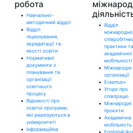
робота
міжнарод
діяльніст
Навчально-
методичний відділ
Відділ
Відділ
міжнародно
ліцензування,
співробітни
акредитації та
практики т
якості освіти
академічної
Нормативні
мобільності
документи з
Міжнародні
планування та
організації
організації
Erasmus+
освітнього
Угоди про
процесу
співпрацю
Відомості про
Міжнародні
освітні програми,
проєкти
які реалізуються в
Академічна
університеті
мобільність
Інформаційна
English4Ukr