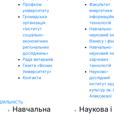
Профком
Факультет
університету
енергетики 
Громадська
інформацій
організація
технологій
«Інститут
Навчально-
соціально-
науковий ін
економічних
бізнесу і фі
регіональних
Навчально-
досліджень»
науковий ін
Рада ветеранів
харчових
Газета «Вісник
технологій
Університету»
Науково-
Контакти
дослідний
інститут кр
культур ім. 
Алексеєвої
ДІЯЛЬНІСТЬ
Навчальна
Наукова і