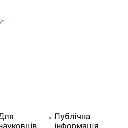
м
у"
Для
Публічна
науковців
інформація