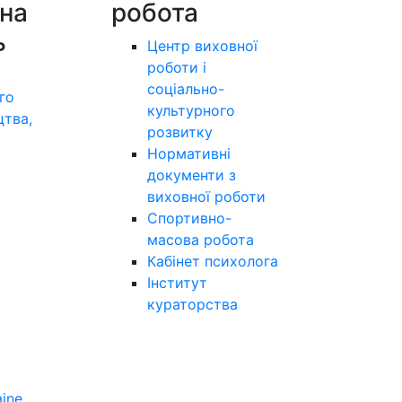
на
робота
ь
Центр виховної
роботи і
соціально-
го
культурного
цтва,
розвитку
а
Нормативні
документи з
виховної роботи
Спортивно-
масова робота
Кабінет психолога
Інститут
кураторства
aine