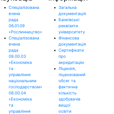
Спеціалізована
Загальна
вчена
документація
рада
Банківські
06.01.09
реквізити
«Рослинництво»
університету
Спеціалізована
Фінансова
вчена
документація
рада
Сертифікати
08.00.03
про
«Економіка
акредитацію
та
Ліцензія,
управління
ліцензований
національним
обсяг та
господарством»
фактична
08.00.04
кількість
«Економіка
здобувачів
та
вищої
управління
освіти