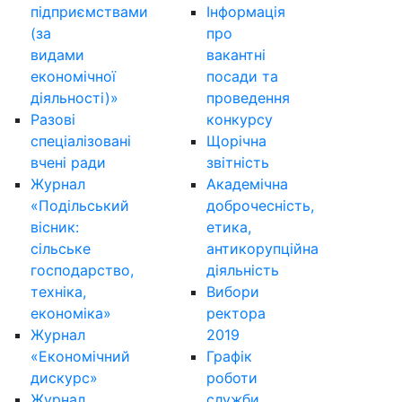
підприємствами
Інформація
(за
про
видами
вакантні
економічної
посади та
діяльності)»
проведення
Разові
конкурсу
спеціалізовані
Щорічна
вчені ради
звітність
Журнал
Академічна
«Подільський
доброчесність,
вісник:
етика,
сільське
антикорупційна
господарство,
діяльність
техніка,
Вибори
економіка»
ректора
Журнал
2019
«Економічний
Графік
дискурс»
роботи
Журнал
служби