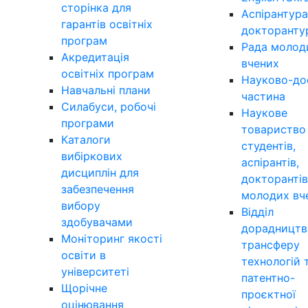
сторінка для
Аспірантура
гарантів освітніх
докторанту
програм
Рада молод
Акредитація
вчених
освітніх програм
Науково-до
Навчальні плани
частина
Силабуси, робочі
Наукове
програми
товариство
Каталоги
студентів,
вибіркових
аспірантів,
дисциплін для
докторантів
забезпечення
молодих вч
вибору
Відділ
здобувачами
дорадництв
Моніторинг якості
трансферу
освіти в
технологій 
університеті
патентно-
Щорічне
проєктної
оцінювання