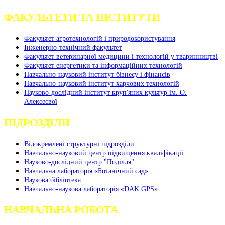
ФАКУЛЬТЕТИ ТА ІНСТИТУТИ
Факультет агротехнологій і природокористування
Інженерно-технічний факультет
Факультет ветеринарної медицини і технологій у тваринництві
Факультет енергетики та інформаційних технологій
Навчально-науковий інститут бізнесу і фінансів
Навчально-науковий інститут харчових технологій
Науково-дослідний інститут круп'яних культур ім. О.
Алексеєвої
ПІДРОЗДІЛИ
Відокремлені структурні підрозділи
Навчально-науковий центр підвищення кваліфікації
Науково-дослідний центр "Поділля"
Навчальна лабораторія «Ботанічний сад»
Наукова бібліотека
Навчально-наукова лабораторія «DAK GPS»
НАВЧАЛЬНА РОБОТА