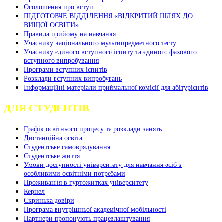
Оголошення про вступ
ПІДГОТОВЧЕ ВІДДІЛЕННЯ «ВІДКРИТИЙ ШЛЯХ ДО
ВИЩОЇ ОСВІТИ»
Правила прийому на навчання
Учаснику національного мультипредметного тесту
Учаснику єдиного вступного іспиту та єдиного фахового
вступного випробування
Програми вступних іспитів
Розклади вступних випробувань
Інформаційні матеріали приймальної комісії для абітурієнтів
ДЛЯ СТУДЕНТІВ
Графік освітнього процесу та розклади занять
Дистанційна освіта
Студентське самоврядування
Студентське життя
Умови доступності університету для навчання осіб з
особливими освітніми потребами
Проживання в гуртожитках університету
Кернел
Скринька довіри
Програма внутрішньої академічної мобільності
Партнери пропонують працевлаштування