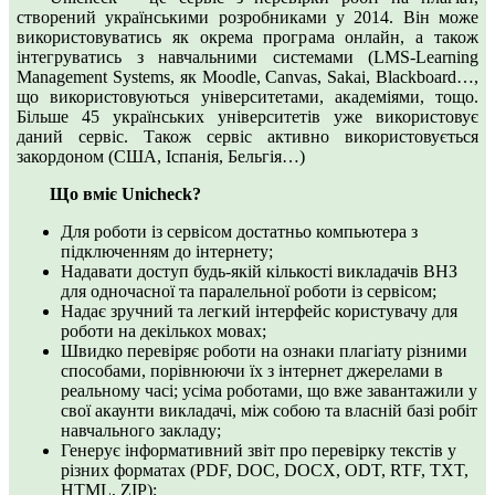
створений українськими розробниками у 2014. Він може
використовуватись як окрема програма онлайн, а також
інтегруватись з навчальними системами (LMS-Learning
Management Systems, як Moodle, Canvas, Sakai, Blackboard…,
що використовуються університетами, академіями, тощо.
Більше 45 українських університетів уже використовує
даний сервіс. Також сервіс активно використовується
закордоном (США, Іспанія, Бельгія…)
Що вміє Unicheck?
Для роботи із сервісом достатньо компьютера з
підключенням до інтернету;
Надавати доступ будь-якій кількості викладачів ВНЗ
для одночасної та паралельної роботи із сервісом;
Надає зручний та легкий інтерфейс користувачу для
роботи на декількох мовах;
Швидко перевіряє роботи на ознаки плагіату різними
способами, порівнюючи їх з інтернет джерелами в
реальному часі; усіма роботами, що вже завантажили у
свої акаунти викладачі, між собою та власній базі робіт
навчального закладу;
Генерує інформативний звіт про перевірку текстів у
різних форматах (PDF, DOC, DOCX, ODT, RTF, TXT,
HTML, ZIP);