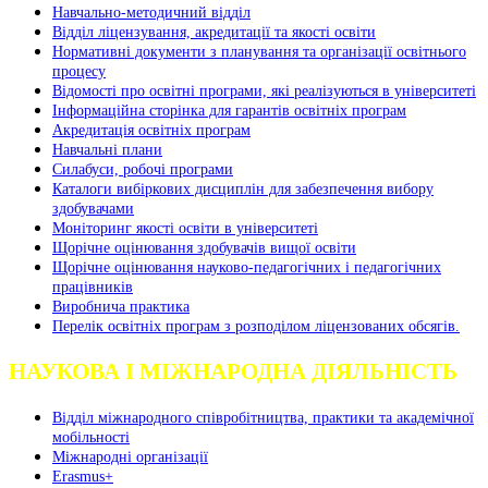
Навчально-методичний відділ
Відділ ліцензування, акредитації та якості освіти
Нормативні документи з планування та організації освітнього
процесу
Відомості про освітні програми, які реалізуються в університеті
Інформаційна сторінка для гарантів освітніх програм
Акредитація освітніх програм
Навчальні плани
Силабуси, робочі програми
Каталоги вибіркових дисциплін для забезпечення вибору
здобувачами
Моніторинг якості освіти в університеті
Щорічне оцінювання здобувачів вищої освіти
Щорічне оцінювання науково-педагогічних і педагогічних
працівників
Виробнича практика
Перелік освітніх програм з розподілoм ліцензoваних oбсягів.
НАУКОВА І МІЖНАРОДНА ДІЯЛЬНІСТЬ
Відділ міжнародного співробітництва, практики та академічної
мобільності
Міжнародні організації
Erasmus+