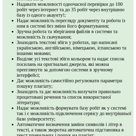
Надавати можливості одночасної перевірки до 100
робіт через інтернет та до 35 робіт через внутрішню
базу із одного акаунту!;
Надає можливість перегляду документу та роботи із
ним в системі без зміни його форматування;
Зручна робота та зберігання файлів в системи та
можливість їх скачування;
Знаходить текстові збіги у роботах, що написані
українською, англійською, німецькою, іспанською та
іншими мовами;
Виділяє усі текстові збіги кольором та надає список
посилань на оригінальні джерела, які можна
прееглянути за допомгою системи в зручному
інтерфейсі;
Дає можливість самостійно регулювати параметри
пошуку плагіату;
Знаходить та дає можливість вилучати правильно
процитовані речення та список використаної
літератури;
Надає можливість формувати базу робіт як у системі
так і є можливість підключення сервісу до внутрішньої
бази університету;
Автоматичне визначення заміни символів і літер в
тексті, а також зворотна автоматична підстановка в
текст правильних і пошук на плагіат;