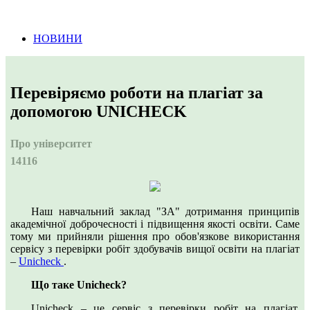
Інформація про проведення тендерних
процедур
НОВИНИ
Перевіряємо роботи на плагіат за
допомогою UNICHECK
Про університет
14116
Наш навчальний заклад "ЗА" дотримання принципів
академічної доброчесності і підвищення якості освіти. Саме
тому ми прийняли рішення про обов'язкове використання
сервісу з перевірки робіт здобувачів вищої освіти на плагіат
–
Unicheck
.
Що таке Unicheck?
Unicheck – це сервіс з перевірки робіт на плагіат,