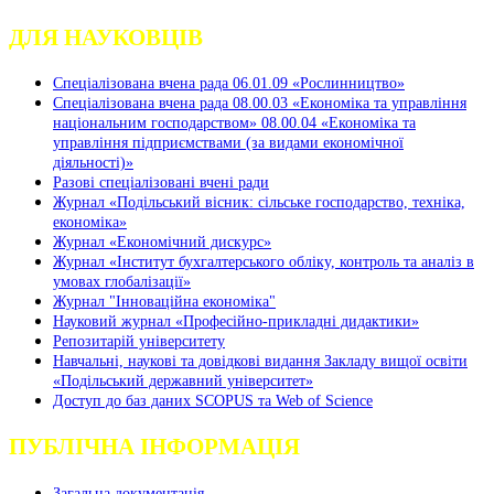
ДЛЯ НАУКОВЦІВ
Спеціалізована вчена рада 06.01.09 «Рослинництво»
Спеціалізована вчена рада 08.00.03 «Економіка та управління
національним господарством» 08.00.04 «Економіка та
управління підприємствами (за видами економічної
діяльності)»
Разові спеціалізовані вчені ради
Журнал «Подільський вісник: сільське господарство, техніка,
економіка»
Журнал «Економічний дискурс»
Журнал «Інститут бухгалтерського обліку, контроль та аналіз в
умовах глобалізації»
Журнал "Інноваційна економіка"
Науковий журнал «Професійно-прикладні дидактики»
Репозитарій університету
Навчальні, наукові та довідкові видання Закладу вищої освіти
«Подільський державний університет»
Доступ до баз даних SCOPUS та Web of Science
ПУБЛІЧНА ІНФОРМАЦІЯ
Загальна документація