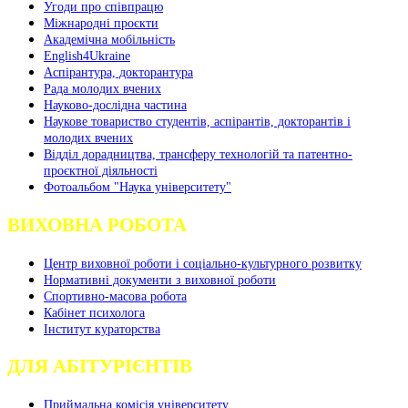
Угоди про співпрацю
Міжнародні проєкти
Академічна мобільність
English4Ukraine
Аспірантура, докторантура
Рада молодих вчених
Науково-дослідна частина
Наукове товариство студентів, аспірантів, докторантів і
молодих вчених
Відділ дорадництва, трансферу технологій та патентно-
проєктної діяльності
Фотоальбом "Наука університету"
ВИХОВНА РОБОТА
Центр виховної роботи і соціально-культурного розвитку
Нормативні документи з виховної роботи
Спортивно-масова робота
Кабінет психолога
Інститут кураторства
ДЛЯ АБІТУРІЄНТІВ
Приймальна комісія університету