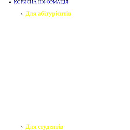
КОРИСНА ІНФОРМАЦІЯ
Для абітурієнтів
Приймальна комісія університету
Оголошення про вступ
ПІДГОТОВЧЕ ВІДДІЛЕННЯ «ВІДКРИТИЙ
ШЛЯХ ДО ВИЩОЇ ОСВІТИ»
Правила прийому на навчання
Учаснику національного мультипредметного
тесту
Учаснику єдиного вступного іспиту та
єдиного фахового вступного випробування
Програми вступних іспитів
Розклади вступних випробувань
Інформаційні матеріали приймальної комісії
для абітурієнтів
Для студентів