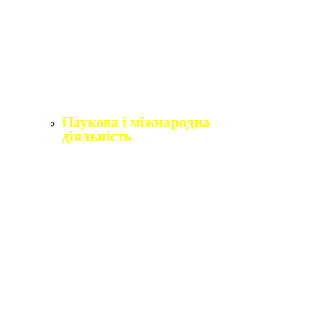
Щорічне оцінювання здобувачів вищої освіти
Щорічне оцінювання науково-педагогічних і
педагогічних працівників
Виробнича практика
Перелік освітніх програм з розподілoм
ліцензoваних oбсягів.
Наукова і міжнародна
діяльність
Відділ міжнародного співробітництва,
практики та академічної мобільності
Міжнародні організації
Erasmus+
Угоди про співпрацю
Міжнародні проєкти
Академічна мобільність
English4Ukraine