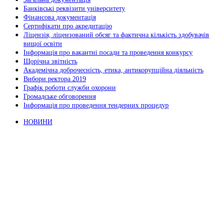
Банківські реквізити університету
Фінансова документація
Сертифікати про акредитацію
Ліцензія, ліцензований обсяг та фактична кількість здобувачів
вищої освіти
Інформація про вакантні посади та проведення конкурсу
Щорічна звітність
Академічна доброчесність, етика, антикорупційна діяльність
Вибори ректора 2019
Графік роботи служби охорони
Громадське обговорення
Інформація про проведення тендерних процедур
НОВИНИ