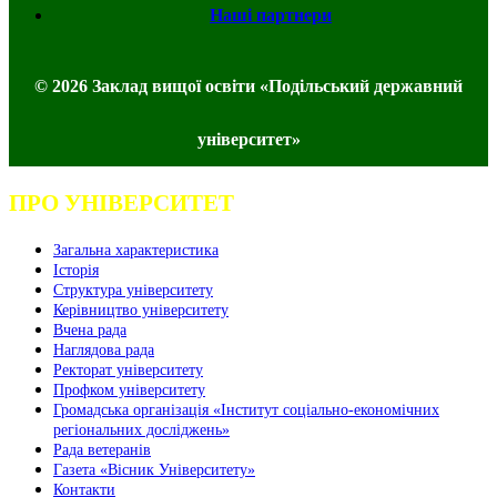
Наші партнери
© 2026 Заклад вищої освіти «Подільський державний
університет»
ПРО УНІВЕРСИТЕТ
Загальна характеристика
Історія
Структура університету
Керівництво університету
Вчена рада
Наглядова рада
Ректорат університету
Профком університету
Громадська організація «Інститут соціально-економічних
регіональних досліджень»
Рада ветеранів
Газета «Вісник Університету»
Контакти