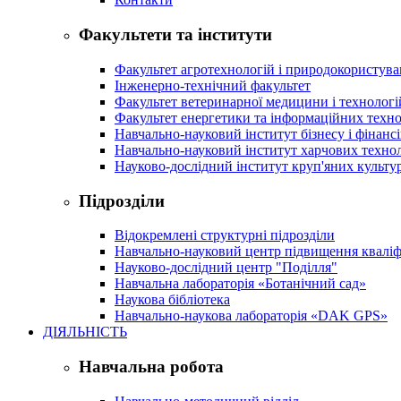
Факультети та інститути
Факультет агротехнологій і природокористув
Інженерно-технічний факультет
Факультет ветеринарної медицини і технологі
Факультет енергетики та інформаційних техно
Навчально-науковий інститут бізнесу і фінансі
Навчально-науковий інститут харчових техно
Науково-дослідний інститут круп'яних культур
Підрозділи
Відокремлені структурні підрозділи
Навчально-науковий центр підвищення кваліфі
Науково-дослідний центр "Поділля"
Навчальна лабораторія «Ботанічний сад»
Наукова бібліотека
Навчально-наукова лабораторія «DAK GPS»
ДІЯЛЬНІСТЬ
Навчальна робота