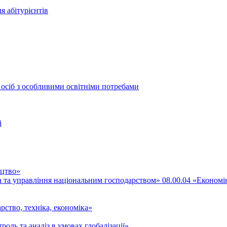
я абітурієнтів
 осіб з особливими освітніми потребами
і
ицтво»
ка та управління національним господарством» 08.00.04 «Економі
рство, техніка, економіка»
роль та аналіз в умовах глобалізації»