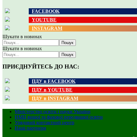
FACEBOOK
YOUTUBE
INSTAGRAM
Шукати в новинах
Пошук
Шукати в новинах
Пошук
ПРИЄДНУЙТЕСЬ ДО НАС:
ПДУ в FACEBOOK
ПДУ в YOUTUBE
ПДУ в INSTAGRAM
Міністерство освіти і науки України
НМЦ вищої та фахової передвищої освіти
Урядовий контактний центр
Наші партнери