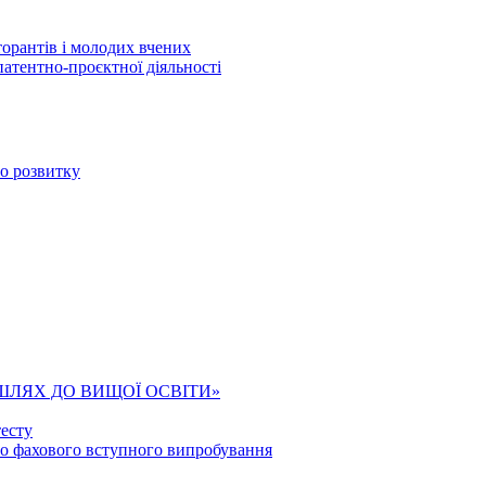
торантів і молодих вчених
патентно-проєктної діяльності
го розвитку
ШЛЯХ ДО ВИЩОЇ ОСВІТИ»
есту
го фахового вступного випробування