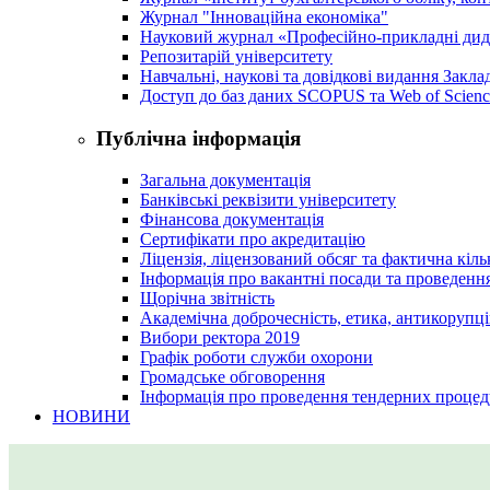
Журнал "Інноваційна економіка"
Науковий журнал «Професійно-прикладні ди
Репозитарій університету
Навчальні, наукові та довідкові видання Закл
Доступ до баз даних SCOPUS та Web of Scienc
Публічна інформація
Загальна документація
Банківські реквізити університету
Фінансова документація
Сертифікати про акредитацію
Ліцензія, ліцензований обсяг та фактична кіль
Інформація про вакантні посади та проведенн
Щорічна звітність
Академічна доброчесність, етика, антикорупці
Вибори ректора 2019
Графік роботи служби охорони
Громадське обговорення
Інформація про проведення тендерних процед
НОВИНИ