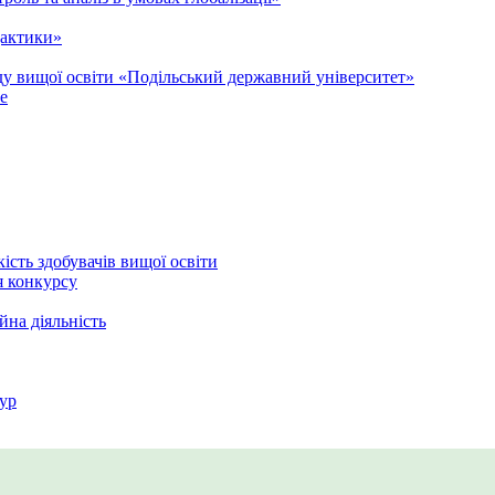
дактики»
аду вищої освіти «Подільський державний університет»
e
кість здобувачів вищої освіти
я конкурсу
йна діяльність
ур