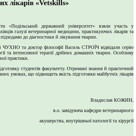
 лікарів «Vetskills»
віти «Подільський державний університет» взяли участь у
фахівців галузі ветеринарної медицини, практикуючих лікарів та
 підходами до діагностики й лікування тварин.
лій ЧУХНО та доктор філософії Василь СТРОЇЧ відвідали серію
огії та інтенсивної терапії дрібних домашніх тварин. Особливу
чної практики.
ідготовку студентів факультету. Отримані знання й практичний
чних умовах, що підвищить якість підготовки майбутніх лікарів
Владислав КОЖИН,
в.о. завідувача кафедри ветеринарного
акушерства, внутрішньої патології та хірургії