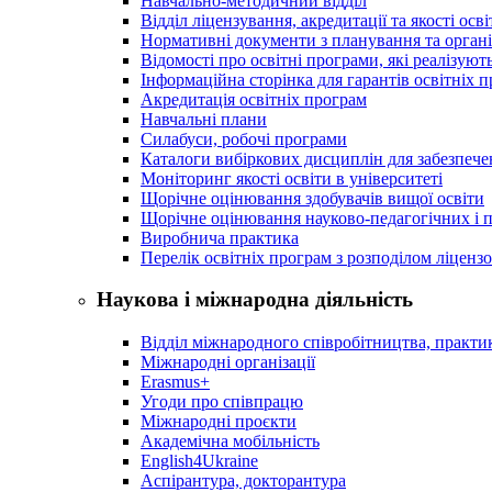
Навчально-методичний відділ
Відділ ліцензування, акредитації та якості осві
Нормативні документи з планування та організ
Відомості про освітні програми, які реалізують
Інформаційна сторінка для гарантів освітніх 
Акредитація освітніх програм
Навчальні плани
Силабуси, робочі програми
Каталоги вибіркових дисциплін для забезпеч
Моніторинг якості освіти в університеті
Щорічне оцінювання здобувачів вищої освіти
Щорічне оцінювання науково-педагогічних і п
Виробнича практика
Перелік освітніх програм з розподілoм ліцензo
Наукова і міжнародна діяльність
Відділ міжнародного співробітництва, практик
Міжнародні організації
Erasmus+
Угоди про співпрацю
Міжнародні проєкти
Академічна мобільність
English4Ukraine
Аспірантура, докторантура