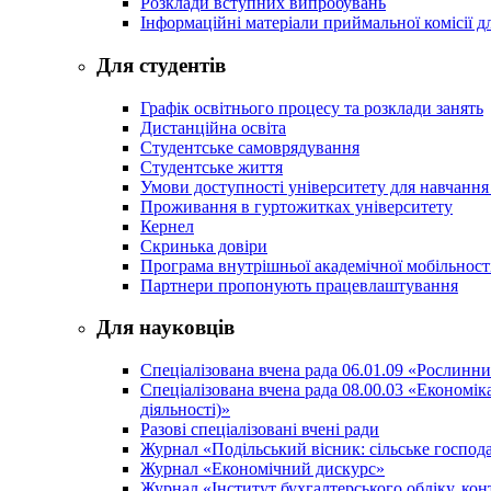
Розклади вступних випробувань
Інформаційні матеріали приймальної комісії дл
Для студентів
Графік освітнього процесу та розклади занять
Дистанційна освіта
Студентське самоврядування
Студентське життя
Умови доступності університету для навчання
Проживання в гуртожитках університету
Кернел
Скринька довіри
Програма внутрішньої академічної мобільност
Партнери пропонують працевлаштування
Для науковців
Спеціалізована вчена рада 06.01.09 «Рослинн
Спеціалізована вчена рада 08.00.03 «Економі
діяльності)»
Разові спеціалізовані вчені ради
Журнал «Подільський вісник: сільське господа
Журнал «Економічний дискурс»
Журнал «Інститут бухгалтерського обліку, конт