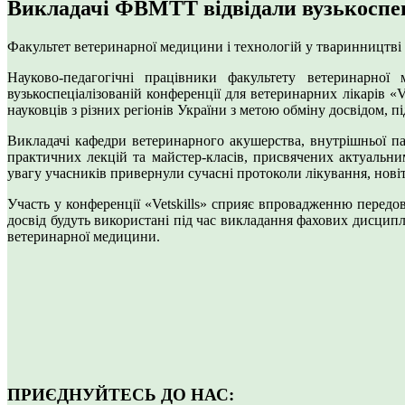
Викладачі ФВМТТ відвідали вузькоспеці
Факультет ветеринарної медицини і технологій у тваринництві
Науково-педагогічні працівники факультету ветеринарної
вузькоспеціалізованій конференції для ветеринарних лікарів «V
науковців з різних регіонів України з метою обміну досвідом, 
Викладачі кафедри ветеринарного акушерства, внутрішньої па
практичних лекцій та майстер-класів, присвячених актуальним 
увагу учасників привернули сучасні протоколи лікування, новіт
Участь у конференції «Vetskills» сприяє впровадженню передо
досвід будуть використані під час викладання фахових дисципл
ветеринарної медицини.
ПРИЄДНУЙТЕСЬ ДО НАС: