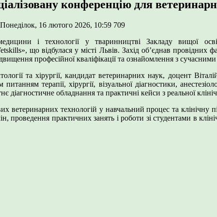
алізовану конференцію для ветеринарних
Понеділок, 16 лютого 2026, 10:59
709
 медицини і технології у тваринництві Закладу вищої ос
etskills», що відбулася у місті Львів. Захід об’єднав провідних 
підвищення професійної кваліфікації та ознайомлення з сучасними
тології та хірургії, кандидат ветеринарних наук, доцент Віта
питанням терапії, хірургії, візуальної діагностики, анестезіол
нє діагностичне обладнання та практичні кейси з реальної кліні
вих ветеринарних технологій у навчальний процес та клінічну п
ін, проведення практичних занять і роботи зі студентами в кліні