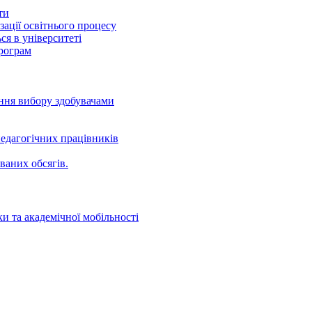
ти
ації освітнього процесу
ся в університеті
програм
ення вибору здобувачами
едагогічних працівників
ваних oбсягів.
и та академічної мобільності