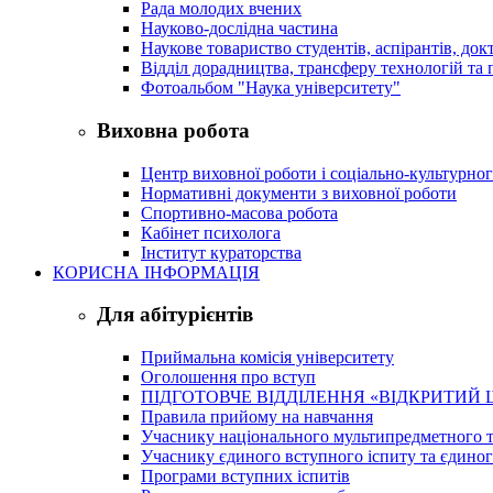
Рада молодих вчених
Науково-дослідна частина
Наукове товариство студентів, аспірантів, док
Відділ дорадництва, трансферу технологій та 
Фотоальбом "Наука університету"
Виховна робота
Центр виховної роботи і соціально-культурно
Нормативні документи з виховної роботи
Спортивно-масова робота
Кабінет психолога
Інститут кураторства
КОРИСНА ІНФОРМАЦІЯ
Для абітурієнтів
Приймальна комісія університету
Оголошення про вступ
ПІДГОТОВЧЕ ВІДДІЛЕННЯ «ВІДКРИТИЙ 
Правила прийому на навчання
Учаснику національного мультипредметного т
Учаснику єдиного вступного іспиту та єдино
Програми вступних іспитів