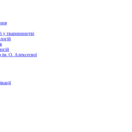
ання
й у тваринництві
логій
в
логій
 ім. О. Алексеєвої
кації