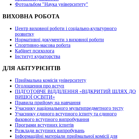
Фотоальбом "Наука університету"
ВИХОВНА РОБОТА
Центр виховної роботи і соціально-культурного
розвитку
Нормативні документи з виховної роботи
Спортивно-масова робота
Кабінет психолога
Інститут кураторства
ДЛЯ АБІТУРІЄНТІВ
Приймальна комісія університету
Оголошення про вступ
ПІДГОТОВЧЕ ВІДДІЛЕННЯ «ВІДКРИТИЙ ШЛЯХ ДО
ВИЩОЇ ОСВІТИ»
Правила прийому на навчання
Учаснику національного мультипредметного тесту
Учаснику єдиного вступного іспиту та єдиного
фахового вступного випробування
Програми вступних іспитів
Розклади вступних випробувань
Інформаційні матеріали приймальної комісії для