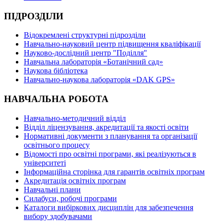
ПІДРОЗДІЛИ
Відокремлені структурні підрозділи
Навчально-науковий центр підвищення кваліфікації
Науково-дослідний центр "Поділля"
Навчальна лабораторія «Ботанічний сад»
Наукова бібліотека
Навчально-наукова лабораторія «DAK GPS»
НАВЧАЛЬНА РОБОТА
Навчально-методичний відділ
Відділ ліцензування, акредитації та якості освіти
Нормативні документи з планування та організації
освітнього процесу
Відомості про освітні програми, які реалізуються в
університеті
Інформаційна сторінка для гарантів освітніх програм
Акредитація освітніх програм
Навчальні плани
Силабуси, робочі програми
Каталоги вибіркових дисциплін для забезпечення
вибору здобувачами