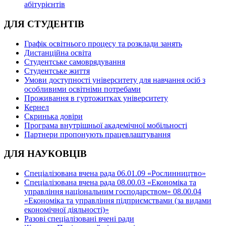
абітурієнтів
ДЛЯ СТУДЕНТІВ
Графік освітнього процесу та розклади занять
Дистанційна освіта
Студентське самоврядування
Студентське життя
Умови доступності університету для навчання осіб з
особливими освітніми потребами
Проживання в гуртожитках університету
Кернел
Скринька довіри
Програма внутрішньої академічної мобільності
Партнери пропонують працевлаштування
ДЛЯ НАУКОВЦІВ
Спеціалізована вчена рада 06.01.09 «Рослинництво»
Спеціалізована вчена рада 08.00.03 «Економіка та
управління національним господарством» 08.00.04
«Економіка та управління підприємствами (за видами
економічної діяльності)»
Разові спеціалізовані вчені ради