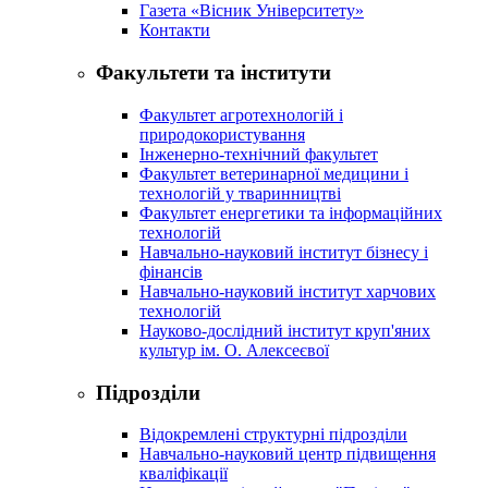
Газета «Вісник Університету»
Контакти
Факультети та інститути
Факультет агротехнологій і
природокористування
Інженерно-технічний факультет
Факультет ветеринарної медицини і
технологій у тваринництві
Факультет енергетики та інформаційних
технологій
Навчально-науковий інститут бізнесу і
фінансів
Навчально-науковий інститут харчових
технологій
Науково-дослідний інститут круп'яних
культур ім. О. Алексеєвої
Підрозділи
Відокремлені структурні підрозділи
Навчально-науковий центр підвищення
кваліфікації