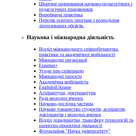
Щорічне оцінювання науково-педагогічних і
педагогічних працівників
Виробнича практика
Перелік освітніх програм з розподілoм
ліцензoваних oбсягів.
Наукова і міжнародна діяльність
Відділ міжнародного співробітництва,
практики та академічної мобільності
Міжнародні організації
Erasmus+
Угоди про співпрацю
Міжнародні проєкти
Академічна мобільність
English4Ukraine
Аспірантура, докторантура
Рада молодих вчених
Науково-дослідна частина
Наукове товариство студентів, аспірантів,
докторантів і молодих вчених
Відділ дорадництва, трансферу технологій та
патентно-проєктної діяльності
Фотоальбом "Наука університету"