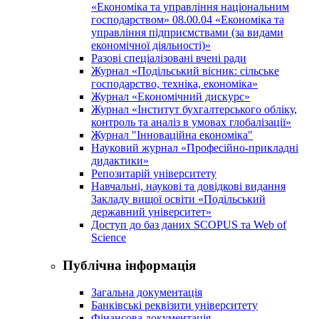
«Економіка та управління національним
господарством» 08.00.04 «Економіка та
управління підприємствами (за видами
економічної діяльності)»
Разові спеціалізовані вчені ради
Журнал «Подільський вісник: сільське
господарство, техніка, економіка»
Журнал «Економічний дискурс»
Журнал «Інститут бухгалтерського обліку,
контроль та аналіз в умовах глобалізації»
Журнал "Інноваційна економіка"
Науковий журнал «Професійно-прикладні
дидактики»
Репозитарій університету
Навчальні, наукові та довідкові видання
Закладу вищої освіти «Подільський
державний університет»
Доступ до баз даних SCOPUS та Web of
Science
Публічна інформація
Загальна документація
Банківські реквізити університету
Фінансова документація