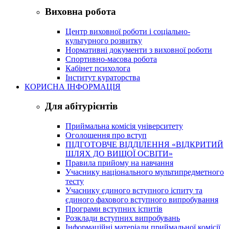
Виховна робота
Центр виховної роботи і соціально-
культурного розвитку
Нормативні документи з виховної роботи
Спортивно-масова робота
Кабінет психолога
Інститут кураторства
КОРИСНА ІНФОРМАЦІЯ
Для абітурієнтів
Приймальна комісія університету
Оголошення про вступ
ПІДГОТОВЧЕ ВІДДІЛЕННЯ «ВІДКРИТИЙ
ШЛЯХ ДО ВИЩОЇ ОСВІТИ»
Правила прийому на навчання
Учаснику національного мультипредметного
тесту
Учаснику єдиного вступного іспиту та
єдиного фахового вступного випробування
Програми вступних іспитів
Розклади вступних випробувань
Інформаційні матеріали приймальної комісії