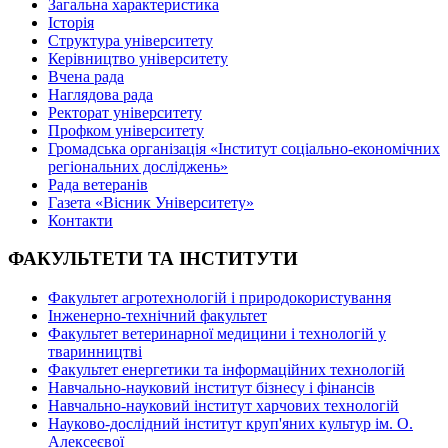
Загальна характеристика
Історія
Структура університету
Керівництво університету
Вчена рада
Наглядова рада
Ректорат університету
Профком університету
Громадська організація «Інститут соціально-економічних
регіональних досліджень»
Рада ветеранів
Газета «Вісник Університету»
Контакти
ФАКУЛЬТЕТИ ТА ІНСТИТУТИ
Факультет агротехнологій і природокористування
Інженерно-технічний факультет
Факультет ветеринарної медицини і технологій у
тваринництві
Факультет енергетики та інформаційних технологій
Навчально-науковий інститут бізнесу і фінансів
Навчально-науковий інститут харчових технологій
Науково-дослідний інститут круп'яних культур ім. О.
Алексеєвої