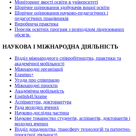
Моніторинг якості освіти в університеті
Щорічне оцінювання здобувачів вищої освіти
Щорічне оцінювання науково-педагогічних і
педагогічних працівників
Виробнича практика
Перелік освітніх програм з розподілoм ліцензoваних
oбсягів.
НАУКОВА І МІЖНАРОДНА ДІЯЛЬНІСТЬ
Відділ міжнародного співробітництва, практики та
академічної мобільності
Міжнародні організації
Erasmus+
Угоди про співпрацю
Міжнародні проєкти
Академічна мобільність
English4Ukraine
Аспірантура, докторантура
Рада молодих вчених
Науково-дослідна частина
Наукове товариство студентів, аспірантів, докторантів і
молодих вчених
Відділ дорадництва, трансферу технологій та патентно-
проєктної діяльності