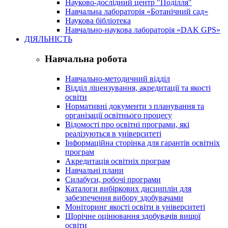
Науково-дослідний центр "Поділля"
Навчальна лабораторія «Ботанічний сад»
Наукова бібліотека
Навчально-наукова лабораторія «DAK GPS»
ДІЯЛЬНІСТЬ
Навчальна робота
Навчально-методичний відділ
Відділ ліцензування, акредитації та якості
освіти
Нормативні документи з планування та
організації освітнього процесу
Відомості про освітні програми, які
реалізуються в університеті
Інформаційна сторінка для гарантів освітніх
програм
Акредитація освітніх програм
Навчальні плани
Силабуси, робочі програми
Каталоги вибіркових дисциплін для
забезпечення вибору здобувачами
Моніторинг якості освіти в університеті
Щорічне оцінювання здобувачів вищої
освіти