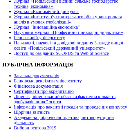
Журнал «Подільський вісник: сільське господарство,
техніка, економіка»
Журнал «Економічний дискурс»
Журнал «Інститут бухгалтерського обліку, контроль та
аналіз в умовах глобалізації»
Журнал "Інноваційна економіка"
Науковий журнал «Професійно-прикладні дидактики»
Репозитарій університету
Навчальні, наукові та довідкові видання Закладу вищої
освіти «Подільський державний університет»
Доступ до баз даних SCOPUS та Web of Science
ПУБЛІЧНА ІНФОРМАЦІЯ
Загальна документація
Банківські реквізити університету
Фінансова документація
Сертифікати про акредитацію
Ліцензія, ліцензований обсяг та фактична кількість
здобувачів вищої освіти
Інформація про вакантні посади та проведення конкурсу
Щорічна звітність
Академічна доброчесність, етика, антикорупційна
діяльність
Вибори ректора 2019