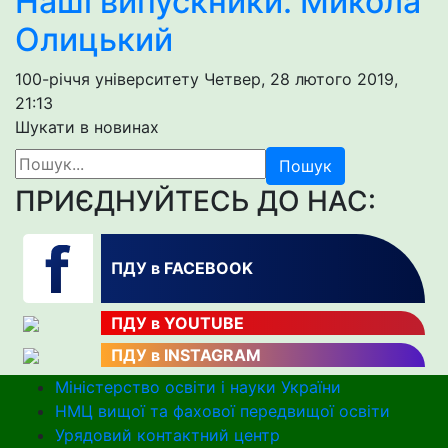
Наші випускники. Микола
Олицький
100-річчя університету
Четвер, 28 лютого 2019,
21:13
Шукати в новинах
Пошук
ПРИЄДНУЙТЕСЬ ДО НАС:
ПДУ в FACEBOOK
ПДУ в YOUTUBE
ПДУ в INSTAGRAM
Міністерство освіти і науки України
НМЦ вищої та фахової передвищої освіти
Урядовий контактний центр