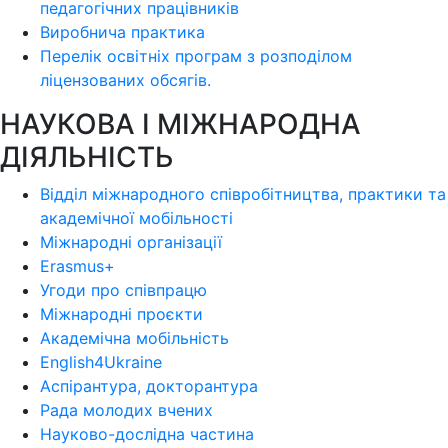
педагогічних працівників
Виробнича практика
Перелік освітніх програм з розподілoм
ліцензoваних oбсягів.
НАУКОВА І МІЖНАРОДНА
ДІЯЛЬНІСТЬ
Відділ міжнародного співробітництва, практики та
академічної мобільності
Міжнародні організації
Erasmus+
Угоди про співпрацю
Міжнародні проєкти
Академічна мобільність
English4Ukraine
Аспірантура, докторантура
Рада молодих вчених
Науково-дослідна частина