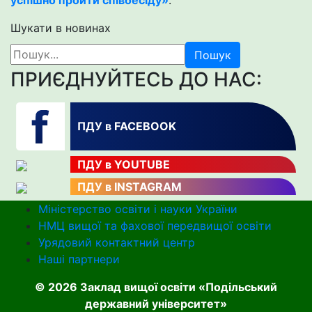
успішно пройти співбесіду»
.
Шукати в новинах
Пошук
ПРИЄДНУЙТЕСЬ ДО НАС:
ПДУ в FACEBOOK
ПДУ в YOUTUBE
ПДУ в INSTAGRAM
Міністерство освіти і науки України
НМЦ вищої та фахової передвищої освіти
Урядовий контактний центр
Наші партнери
© 2026 Заклад вищої освіти «Подільський
державний університет»