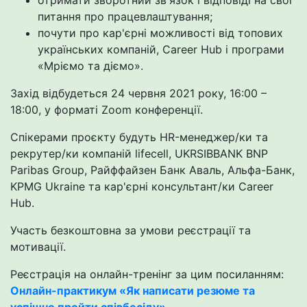
отримати зворотний зв'язок і відповіді на свої
питання про працевлаштування;
почути про кар'єрні можливості від топових
українських компаній, Career Hub і програми
«Мріємо та діємо».
Захід відбудеться 24 червня 2021 року, 16:00 –
18:00, у форматі Zoom конференції.
Спікерами проєкту будуть HR-менеджер/ки та
рекрутер/ки компаній lifecell, UKRSIBBANK BNP
Paribas Group, Райффайзен Банк Аваль, Альфа-Банк,
KPMG Ukraine та кар'єрні консультант/ки Career
Hub.
Участь безкоштовна за умови реєстрації та
мотивації.
Реєстрація на онлайн-тренінг за цим посиланням:
Онлайн-практикум «Як написати резюме та