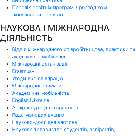
Виробнича практика
Перелік освітніх програм з розподілoм
ліцензoваних oбсягів.
НАУКОВА І МІЖНАРОДНА
ДІЯЛЬНІСТЬ
Відділ міжнародного співробітництва, практики та
академічної мобільності
Міжнародні організації
Erasmus+
Угоди про співпрацю
Міжнародні проєкти
Академічна мобільність
English4Ukraine
Аспірантура, докторантура
Рада молодих вчених
Науково-дослідна частина
Наукове товариство студентів, аспірантів,