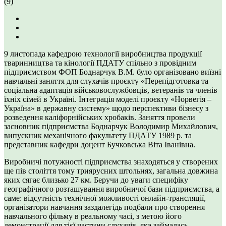
(9)
9 листопада кафедрою технології виробництва продукції
тваринництва та кінології ПДАТУ спільно з провідним
підприємством ФОП Боднарчук В.М. було організовано виїзні
навчальні заняття для слухачів проєкту «Перепідготовка та
соціальна адаптація військовослужбовців, ветеранів та членів
їхніх сімей в Україні. Інтеграція моделі проєкту «Норвегія –
Україна» в державну систему» щодо перспективи бізнесу з
розведення каліфорнійських хробаків. Заняття провели
засновник підприємства Боднарчук Володимир Михайлович,
випускник механічного факультету ПДАТУ 1989 р. та
представник кафедри доцент Бучковська Віта Іванівна.
Виробничі потужності підприємства знаходяться у створених
ще пів століття тому триярусних штольнях, загальна довжина
яких сягає близько 27 км. Беручи до уваги специфіку
географічного розташування виробничої бази підприємства, а
саме: відсутність технічної можливості онлайн-трансляції,
організатори навчання заздалегідь подбали про створення
навчального фільму в реальному часі, з метою його
демонстрації для тієї частини слухачів, яка займалась