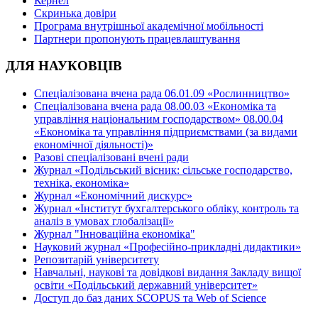
Кернел
Скринька довіри
Програма внутрішньої академічної мобільності
Партнери пропонують працевлаштування
ДЛЯ НАУКОВЦІВ
Спеціалізована вчена рада 06.01.09 «Рослинництво»
Спеціалізована вчена рада 08.00.03 «Економіка та
управління національним господарством» 08.00.04
«Економіка та управління підприємствами (за видами
економічної діяльності)»
Разові спеціалізовані вчені ради
Журнал «Подільський вісник: сільське господарство,
техніка, економіка»
Журнал «Економічний дискурс»
Журнал «Інститут бухгалтерського обліку, контроль та
аналіз в умовах глобалізації»
Журнал "Інноваційна економіка"
Науковий журнал «Професійно-прикладні дидактики»
Репозитарій університету
Навчальні, наукові та довідкові видання Закладу вищої
освіти «Подільський державний університет»
Доступ до баз даних SCOPUS та Web of Science