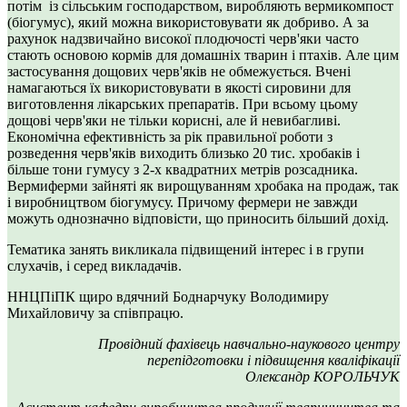
потім із сільським господарством, виробляють вермикомпост
(біогумус), який можна використовувати як добриво. А за
рахунок надзвичайно високої плодючості черв'яки часто
стають основою кормів для домашніх тварин і птахів. Але цим
застосування дощових черв'яків не обмежується. Вчені
намагаються їх використовувати в якості сировини для
виготовлення лікарських препаратів. При всьому цьому
дощові черв'яки не тільки корисні, але й невибагливі.
Економічна ефективність за рік правильної роботи з
розведення черв'яків виходить близько 20 тис. хробаків і
більше тони гумусу з 2-х квадратних метрів розсадника.
Вермиферми зайняті як вирощуванням хробака на продаж, так
і виробництвом біогумусу. Причому фермери не завжди
можуть однозначно відповісти, що приносить більший дохід.
Тематика занять викликала підвищений інтерес і в групи
слухачів, і серед викладачів.
ННЦПіПК щиро вдячний Боднарчуку Володимиру
Михайловичу за співпрацю.
Провідний фахівець навчально-наукового центру
перепідготовки і підвищення кваліфікації
Олександр КОРОЛЬЧУК