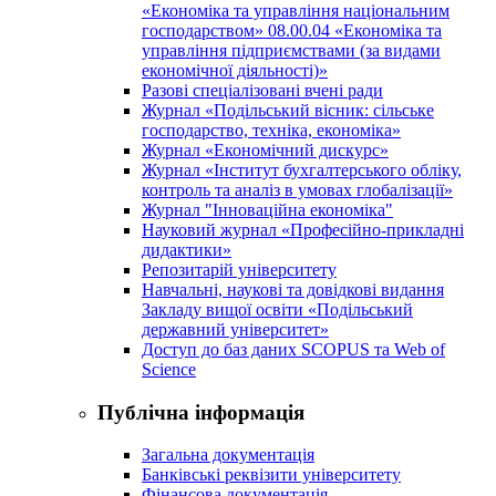
«Економіка та управління національним
господарством» 08.00.04 «Економіка та
управління підприємствами (за видами
економічної діяльності)»
Разові спеціалізовані вчені ради
Журнал «Подільський вісник: сільське
господарство, техніка, економіка»
Журнал «Економічний дискурс»
Журнал «Інститут бухгалтерського обліку,
контроль та аналіз в умовах глобалізації»
Журнал "Інноваційна економіка"
Науковий журнал «Професійно-прикладні
дидактики»
Репозитарій університету
Навчальні, наукові та довідкові видання
Закладу вищої освіти «Подільський
державний університет»
Доступ до баз даних SCOPUS та Web of
Science
Публічна інформація
Загальна документація
Банківські реквізити університету
Фінансова документація