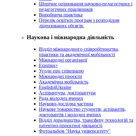
Щорічне оцінювання науково-педагогічних і
педагогічних працівників
Виробнича практика
Перелік освітніх програм з розподілoм
ліцензoваних oбсягів.
Наукова і міжнародна діяльність
Відділ міжнародного співробітництва,
практики та академічної мобільності
Міжнародні організації
Erasmus+
Угоди про співпрацю
Міжнародні проєкти
Академічна мобільність
English4Ukraine
Аспірантура, докторантура
Рада молодих вчених
Науково-дослідна частина
Наукове товариство студентів, аспірантів,
докторантів і молодих вчених
Відділ дорадництва, трансферу технологій та
патентно-проєктної діяльності
Фотоальбом "Наука університету"