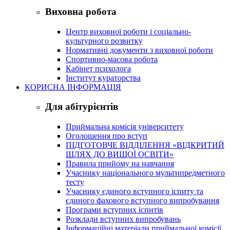
Виховна робота
Центр виховної роботи і соціально-
культурного розвитку
Нормативні документи з виховної роботи
Спортивно-масова робота
Кабінет психолога
Інститут кураторства
КОРИСНА ІНФОРМАЦІЯ
Для абітурієнтів
Приймальна комісія університету
Оголошення про вступ
ПІДГОТОВЧЕ ВІДДІЛЕННЯ «ВІДКРИТИЙ
ШЛЯХ ДО ВИЩОЇ ОСВІТИ»
Правила прийому на навчання
Учаснику національного мультипредметного
тесту
Учаснику єдиного вступного іспиту та
єдиного фахового вступного випробування
Програми вступних іспитів
Розклади вступних випробувань
Інформаційні матеріали приймальної комісії