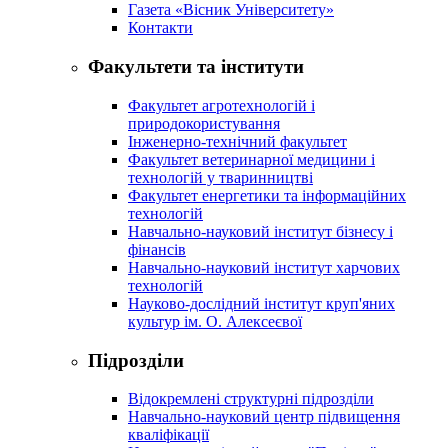
Газета «Вісник Університету»
Контакти
Факультети та інститути
Факультет агротехнологій і
природокористування
Інженерно-технічний факультет
Факультет ветеринарної медицини і
технологій у тваринництві
Факультет енергетики та інформаційних
технологій
Навчально-науковий інститут бізнесу і
фінансів
Навчально-науковий інститут харчових
технологій
Науково-дослідний інститут круп'яних
культур ім. О. Алексеєвої
Підрозділи
Відокремлені структурні підрозділи
Навчально-науковий центр підвищення
кваліфікації