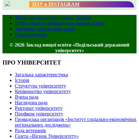
ПДУ в INSTAGRAM
Міністерство освіти і науки України
НМЦ вищої та фахової передвищої освіти
Урядовий контактний центр
Наші партнери
© 2026 Заклад вищої освіти «Подільський державний
університет»
ПРО УНІВЕРСИТЕТ
Загальна характеристика
Історія
Структура університету
Керівництво університету
Вчена рада
Наглядова рада
Ректорат університету
Профком університету
Громадська організація «Інститут соціально-економічних
регіональних досліджень»
Рада ветеранів
Газета «Вісник Університету»