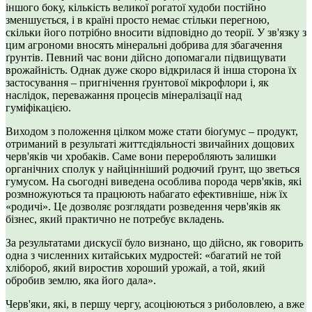
іншого боку, кількість великої рогатої худоби постійно
зменшується, і в країні просто немає стільки перегною,
скільки його потрібно вносити відповідно до теорії. У зв'язку з
цим агрономи вносять мінеральні добрива для збагачення
ґрунтів. Певний час вони дійсно допомагали підвищувати
врожайність. Однак дуже скоро відкрилася й інша сторона їх
застосування – пригнічення ґрунтової мікрофлори і, як
наслідок, переважання процесів мінералізації над
гуміфікацією.
Виходом з положення цілком може стати біоґумус – продукт,
отриманий в результаті життєдіяльності звичайних дощових
черв'яків чи хробаків. Саме вони переробляють залишки
органічних сполук у найцінніший родючий ґрунт, що зветься
гумусом. На сьогодні виведена особлива порода черв'яків, які
розмножуються та працюють набагато ефективніше, ніж їх
«родичі». Це дозволяє розглядати розведення черв'яків як
бізнес, який практично не потребує вкладень.
За результатами дискусії було визнано, що дійсно, як говорить
одна з численних китайських мудростей: «багатий не той
хлібороб, який виростив хороший урожай, а той, який
обробив землю, яка його дала».
Черв'яки, які, в першу чергу, асоціюються з риболовлею, а вже