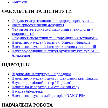
Контакти
ФАКУЛЬТЕТИ ТА ІНСТИТУТИ
Факультет агротехнологій і природокористування
Інженерно-технічний факультет
Факультет ветеринарної медицини і технологій у
тваринництві
Факультет енергетики та інформаційних технологій
Навчально-науковий інститут бізнесу і фінансів
Навчально-науковий інститут харчових технологій
Науково-дослідний інститут круп'яних культур ім. О.
Алексеєвої
ПІДРОЗДІЛИ
Відокремлені структурні підрозділи
Навчально-науковий центр підвищення кваліфікації
Науково-дослідний центр "Поділля"
Навчальна лабораторія «Ботанічний сад»
Наукова бібліотека
Навчально-наукова лабораторія «DAK GPS»
НАВЧАЛЬНА РОБОТА