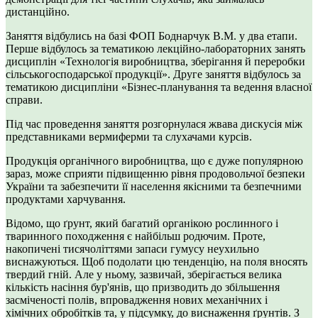
дистанційно.
Заняття відбулись на базі ФОП Боднарчук В.М. у два етапи.
Перше відбулось за тематикою лекційно-лабораторних занять
дисциплін «Технологія виробництва, зберігання й переробки
сільськогосподарської продукції». Друге заняття відбулось за
тематикою дисципліни «Бізнес-планування та ведення власної
справи.
Під час проведення заняття розгорнулася жвава дискусія між
представниками вермиферми та слухачами курсів.
Продукція органічного виробництва, що є дуже популярною
зараз, може сприяти підвищенню рівня продовольчої безпеки
України та забезпечити її населення якісними та безпечними
продуктами харчування.
Відомо, що ґрунт, який багатий органікою рослинного і
тваринного походження є найбільш родючим. Проте,
накопичені тисячоліттями запаси гумусу неухильно
виснажуються. Щоб подолати цю тенденцію, на поля вносять
твердий гній. Але у ньому, зазвичай, зберігається велика
кількість насіння бур'янів, що призводить до збільшення
засміченості полів, впровадження нових механічних і
хімічних обробітків та, у підсумку, до виснаження ґрунтів. З