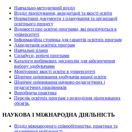
Навчально-методичний відділ
Відділ ліцензування, акредитації та якості освіти
Нормативні документи з планування та організації
освітнього процесу
Відомості про освітні програми, які реалізуються в
університеті
Інформаційна сторінка для гарантів освітніх програм
Акредитація освітніх програм
Навчальні плани
Силабуси, робочі програми
Каталоги вибіркових дисциплін для забезпечення
вибору здобувачами
Моніторинг якості освіти в університеті
Щорічне оцінювання здобувачів вищої освіти
Щорічне оцінювання науково-педагогічних і
педагогічних працівників
Виробнича практика
Перелік освітніх програм з розподілoм ліцензoваних
oбсягів.
НАУКОВА І МІЖНАРОДНА ДІЯЛЬНІСТЬ
Відділ міжнародного співробітництва, практики та
академічної мобільності