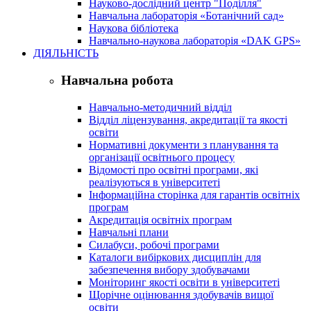
Науково-дослідний центр "Поділля"
Навчальна лабораторія «Ботанічний сад»
Наукова бібліотека
Навчально-наукова лабораторія «DAK GPS»
ДІЯЛЬНІСТЬ
Навчальна робота
Навчально-методичний відділ
Відділ ліцензування, акредитації та якості
освіти
Нормативні документи з планування та
організації освітнього процесу
Відомості про освітні програми, які
реалізуються в університеті
Інформаційна сторінка для гарантів освітніх
програм
Акредитація освітніх програм
Навчальні плани
Силабуси, робочі програми
Каталоги вибіркових дисциплін для
забезпечення вибору здобувачами
Моніторинг якості освіти в університеті
Щорічне оцінювання здобувачів вищої
освіти