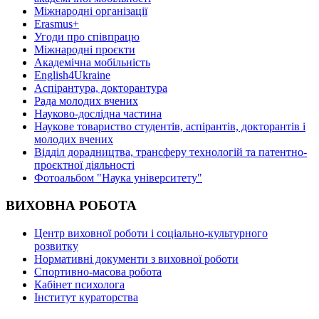
Міжнародні організації
Erasmus+
Угоди про співпрацю
Міжнародні проєкти
Академічна мобільність
English4Ukraine
Аспірантура, докторантура
Рада молодих вчених
Науково-дослідна частина
Наукове товариство студентів, аспірантів, докторантів і
молодих вчених
Відділ дорадництва, трансферу технологій та патентно-
проєктної діяльності
Фотоальбом "Наука університету"
ВИХОВНА РОБОТА
Центр виховної роботи і соціально-культурного
розвитку
Нормативні документи з виховної роботи
Спортивно-масова робота
Кабінет психолога
Інститут кураторства