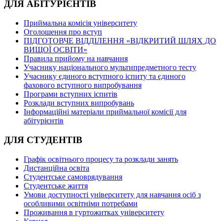
ДЛЯ АБІТУРІЄНТІВ
Приймальна комісія університету
Оголошення про вступ
ПІДГОТОВЧЕ ВІДДІЛЕННЯ «ВІДКРИТИЙ ШЛЯХ ДО
ВИЩОЇ ОСВІТИ»
Правила прийому на навчання
Учаснику національного мультипредметного тесту
Учаснику єдиного вступного іспиту та єдиного
фахового вступного випробування
Програми вступних іспитів
Розклади вступних випробувань
Інформаційні матеріали приймальної комісії для
абітурієнтів
ДЛЯ СТУДЕНТІВ
Графік освітнього процесу та розклади занять
Дистанційна освіта
Студентське самоврядування
Студентське життя
Умови доступності університету для навчання осіб з
особливими освітніми потребами
Проживання в гуртожитках університету