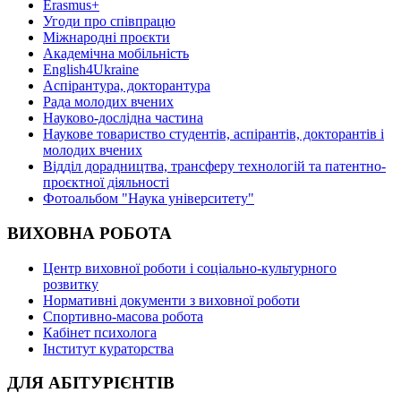
Erasmus+
Угоди про співпрацю
Міжнародні проєкти
Академічна мобільність
English4Ukraine
Аспірантура, докторантура
Рада молодих вчених
Науково-дослідна частина
Наукове товариство студентів, аспірантів, докторантів і
молодих вчених
Відділ дорадництва, трансферу технологій та патентно-
проєктної діяльності
Фотоальбом "Наука університету"
ВИХОВНА РОБОТА
Центр виховної роботи і соціально-культурного
розвитку
Нормативні документи з виховної роботи
Спортивно-масова робота
Кабінет психолога
Інститут кураторства
ДЛЯ АБІТУРІЄНТІВ