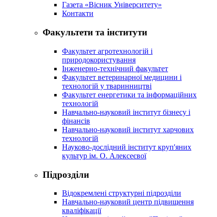
Газета «Вісник Університету»
Контакти
Факультети та інститути
Факультет агротехнологій і
природокористування
Інженерно-технічний факультет
Факультет ветеринарної медицини і
технологій у тваринництві
Факультет енергетики та інформаційних
технологій
Навчально-науковий інститут бізнесу і
фінансів
Навчально-науковий інститут харчових
технологій
Науково-дослідний інститут круп'яних
культур ім. О. Алексеєвої
Підрозділи
Відокремлені структурні підрозділи
Навчально-науковий центр підвищення
кваліфікації