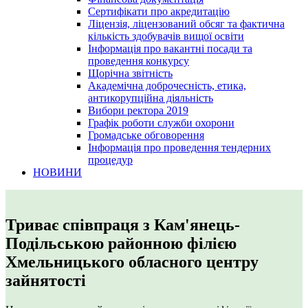
Сертифікати про акредитацію
Ліцензія, ліцензований обсяг та фактична
кількість здобувачів вищої освіти
Інформація про вакантні посади та
проведення конкурсу
Щорічна звітність
Академічна доброчесність, етика,
антикорупційна діяльність
Вибори ректора 2019
Графік роботи служби охорони
Громадське обговорення
Інформація про проведення тендерних
процедур
НОВИНИ
Триває співпраця з Кам'янець-
Подільською районною філією
Хмельницького обласного центру
зайнятості