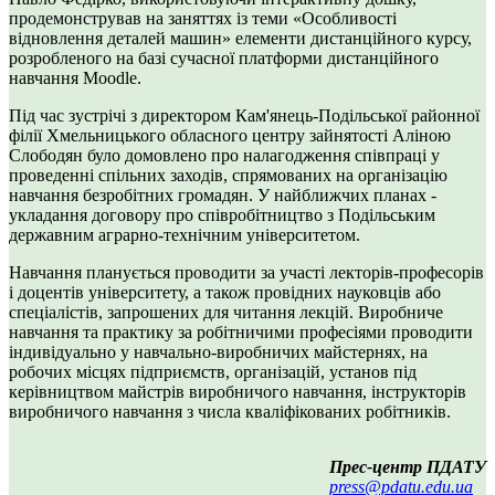
продемонстрував на заняттях із теми «Особливості
відновлення деталей машин» елементи дистанційного курсу,
розробленого на базі сучасної платформи дистанційного
навчання Moodle.
Під час зустрічі з директором Кам'янець-Подільської районної
філії Хмельницького обласного центру зайнятості Аліною
Слободян було домовлено про налагодження співпраці у
проведенні спільних заходів, спрямованих на організацію
навчання безробітних громадян. У найближчих планах -
укладання договору про співробітництво з Подільським
державним аграрно-технічним університетом.
Навчання планується проводити за участі лекторів-професорів
і доцентів університету, а також провідних науковців або
спеціалістів, запрошених для читання лекцій. Виробниче
навчання та практику за робітничими професіями проводити
індивідуально у навчально-виробничих майстернях, на
робочих місцях підприємств, організацій, установ під
керівництвом майстрів виробничого навчання, інструкторів
виробничого навчання з числа кваліфікованих робітників.
Прес-центр ПДАТУ
press@pdatu.edu.ua