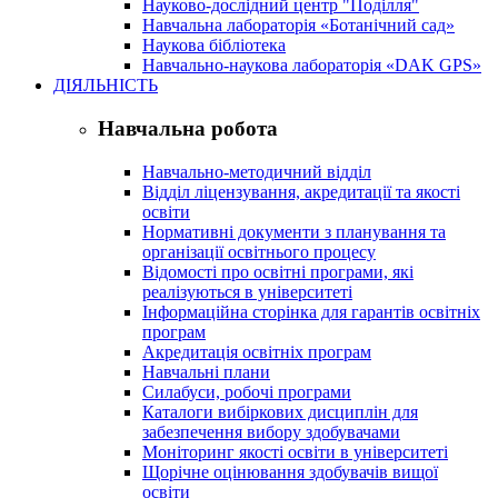
Науково-дослідний центр "Поділля"
Навчальна лабораторія «Ботанічний сад»
Наукова бібліотека
Навчально-наукова лабораторія «DAK GPS»
ДІЯЛЬНІСТЬ
Навчальна робота
Навчально-методичний відділ
Відділ ліцензування, акредитації та якості
освіти
Нормативні документи з планування та
організації освітнього процесу
Відомості про освітні програми, які
реалізуються в університеті
Інформаційна сторінка для гарантів освітніх
програм
Акредитація освітніх програм
Навчальні плани
Силабуси, робочі програми
Каталоги вибіркових дисциплін для
забезпечення вибору здобувачами
Моніторинг якості освіти в університеті
Щорічне оцінювання здобувачів вищої
освіти