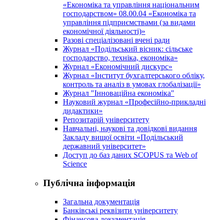
«Економіка та управління національним
господарством» 08.00.04 «Економіка та
управління підприємствами (за видами
економічної діяльності)»
Разові спеціалізовані вчені ради
Журнал «Подільський вісник: сільське
господарство, техніка, економіка»
Журнал «Економічний дискурс»
Журнал «Інститут бухгалтерського обліку,
контроль та аналіз в умовах глобалізації»
Журнал "Інноваційна економіка"
Науковий журнал «Професійно-прикладні
дидактики»
Репозитарій університету
Навчальні, наукові та довідкові видання
Закладу вищої освіти «Подільський
державний університет»
Доступ до баз даних SCOPUS та Web of
Science
Публічна інформація
Загальна документація
Банківські реквізити університету
Фінансова документація