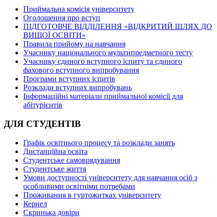
Приймальна комісія університету
Оголошення про вступ
ПІДГОТОВЧЕ ВІДДІЛЕННЯ «ВІДКРИТИЙ ШЛЯХ ДО
ВИЩОЇ ОСВІТИ»
Правила прийому на навчання
Учаснику національного мультипредметного тесту
Учаснику єдиного вступного іспиту та єдиного
фахового вступного випробування
Програми вступних іспитів
Розклади вступних випробувань
Інформаційні матеріали приймальної комісії для
абітурієнтів
ДЛЯ СТУДЕНТІВ
Графік освітнього процесу та розклади занять
Дистанційна освіта
Студентське самоврядування
Студентське життя
Умови доступності університету для навчання осіб з
особливими освітніми потребами
Проживання в гуртожитках університету
Кернел
Скринька довіри