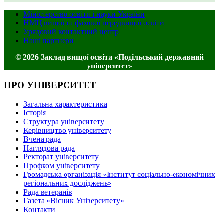
Міністерство освіти і науки України
НМЦ вищої та фахової передвищої освіти
Урядовий контактний центр
Наші партнери
© 2026 Заклад вищої освіти «Подільський державний
університет»
ПРО УНІВЕРСИТЕТ
Загальна характеристика
Історія
Структура університету
Керівництво університету
Вчена рада
Наглядова рада
Ректорат університету
Профком університету
Громадська організація «Інститут соціально-економічних
регіональних досліджень»
Рада ветеранів
Газета «Вісник Університету»
Контакти