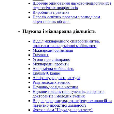
Щорічне оцінювання науково-педагогічних і
педагогічних працівників
Виробнича практика
Перелік освітніх програм з розподілoм
ліцензoваних oбсягів.
Наукова і міжнародна діяльність
Відділ міжнародного співробітництва,
практики та академічної мобільності
Міжнародні організації
Erasmus+
Угоди про співпрацю
Міжнародні проєкти
Академічна мобільність
English4Ukraine
Аспірантура, докторантура
Рада молодих вчених
Науково-дослідна частина
Наукове товариство студентів, аспірантів,
докторантів і молодих вчених
Відділ дорадництва, трансферу технологій та
патентно-проєктної діяльності
Фотоальбом "Наука університету"