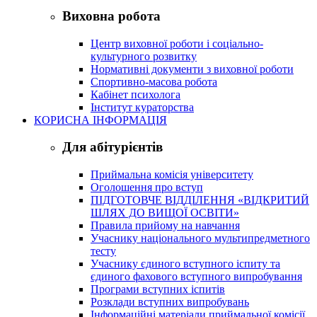
Виховна робота
Центр виховної роботи і соціально-
культурного розвитку
Нормативні документи з виховної роботи
Спортивно-масова робота
Кабінет психолога
Інститут кураторства
КОРИСНА ІНФОРМАЦІЯ
Для абітурієнтів
Приймальна комісія університету
Оголошення про вступ
ПІДГОТОВЧЕ ВІДДІЛЕННЯ «ВІДКРИТИЙ
ШЛЯХ ДО ВИЩОЇ ОСВІТИ»
Правила прийому на навчання
Учаснику національного мультипредметного
тесту
Учаснику єдиного вступного іспиту та
єдиного фахового вступного випробування
Програми вступних іспитів
Розклади вступних випробувань
Інформаційні матеріали приймальної комісії