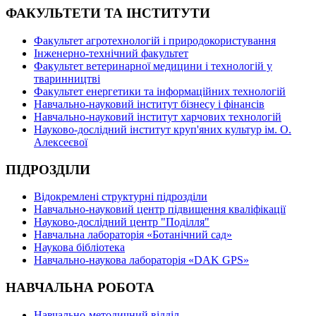
ФАКУЛЬТЕТИ ТА ІНСТИТУТИ
Факультет агротехнологій і природокористування
Інженерно-технічний факультет
Факультет ветеринарної медицини і технологій у
тваринництві
Факультет енергетики та інформаційних технологій
Навчально-науковий інститут бізнесу і фінансів
Навчально-науковий інститут харчових технологій
Науково-дослідний інститут круп'яних культур ім. О.
Алексеєвої
ПІДРОЗДІЛИ
Відокремлені структурні підрозділи
Навчально-науковий центр підвищення кваліфікації
Науково-дослідний центр "Поділля"
Навчальна лабораторія «Ботанічний сад»
Наукова бібліотека
Навчально-наукова лабораторія «DAK GPS»
НАВЧАЛЬНА РОБОТА
Навчально-методичний відділ