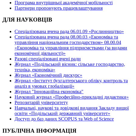
Програма внутрішньої академічної мобільності
Партнери пропонують працевлаштування
ДЛЯ НАУКОВЦІВ
Спеціалізована вчена рада 06.01.09 «Рослинництво»
Спеціалізована вчена рада 08.00.03 «Економіка та
управління національним господарством» 08.00.04
«Економіка та управління підприємствами (за видами
економічної діяльності)»
Разові спеціалізовані вчені ради
Журнал «Подільський вісник: сільське господарство,
техніка, економіка»
Журнал «Економічний дискурс»
Журнал «Інститут бухгалтерського обліку, контроль та
аналіз в умовах глобалізації»
Журнал "Інноваційна економіка"
Науковий журнал «Професійно-прикладні дидактики»
Репозитарій університету
Навчальні, наукові та довідкові видання Закладу вищої
освіти «Подільський державний університет»
Доступ до баз даних SCOPUS та Web of Science
ПУБЛІЧНА ІНФОРМАЦІЯ