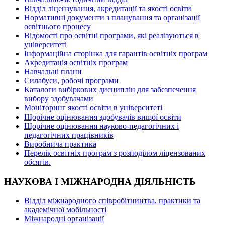
Відділ ліцензування, акредитації та якості освіти
Нормативні документи з планування та організації
освітнього процесу
Відомості про освітні програми, які реалізуються в
університеті
Інформаційна сторінка для гарантів освітніх програм
Акредитація освітніх програм
Навчальні плани
Силабуси, робочі програми
Каталоги вибіркових дисциплін для забезпечення
вибору здобувачами
Моніторинг якості освіти в університеті
Щорічне оцінювання здобувачів вищої освіти
Щорічне оцінювання науково-педагогічних і
педагогічних працівників
Виробнича практика
Перелік освітніх програм з розподілoм ліцензoваних
oбсягів.
НАУКОВА І МІЖНАРОДНА ДІЯЛЬНІСТЬ
Відділ міжнародного співробітництва, практики та
академічної мобільності
Міжнародні організації