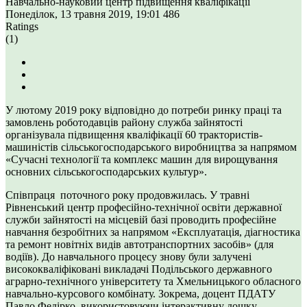
Навчально-науковий центр підвищення кваліфікації
Понеділок, 13 травня 2019, 19:01
486
Ratings
(1)
У лютому 2019 року відповідно до потреби ринку праці та
замовлень роботодавців району служба зайнятості
організувала підвищення кваліфікації 60 трактористів-
машиністів сільськогосподарського виробництва за напрямом
«Сучасні технології та комплекс машин для вирощування
основних сільськогосподарських культур».
Співпраця поточного року продовжилась. У травні
Рівненський центр професійно-технічної освіти державної
служби зайнятості на місцевій базі проводить професійне
навчання безробітних за напрямом «Експлуатація, діагностика
та ремонт новітніх видів автотранспортних засобів» (для
водіїв). До навчального процесу знову були залучені
висококваліфіковані викладачі Подільського державного
аграрно-технічного університету та Хмельницького обласного
навчально-курсового комбінату. Зокрема, доцент ПДАТУ
Павло Федірко, використовуючи інтерактивну дошку,