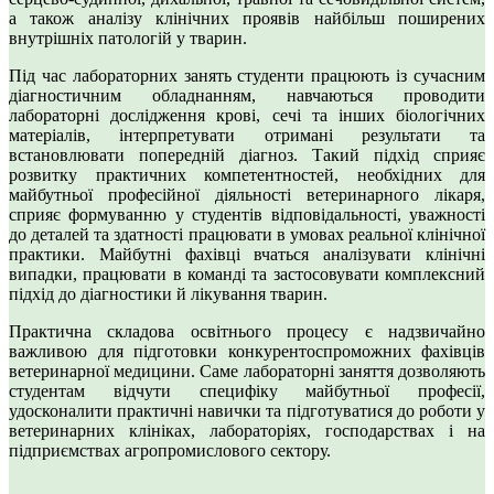
а також аналізу клінічних проявів найбільш поширених
внутрішніх патологій у тварин.
Під час лабораторних занять студенти працюють із сучасним
діагностичним обладнанням, навчаються проводити
лабораторні дослідження крові, сечі та інших біологічних
матеріалів, інтерпретувати отримані результати та
встановлювати попередній діагноз. Такий підхід сприяє
розвитку практичних компетентностей, необхідних для
майбутньої професійної діяльності ветеринарного лікаря,
сприяє формуванню у студентів відповідальності, уважності
до деталей та здатності працювати в умовах реальної клінічної
практики. Майбутні фахівці вчаться аналізувати клінічні
випадки, працювати в команді та застосовувати комплексний
підхід до діагностики й лікування тварин.
Практична складова освітнього процесу є надзвичайно
важливою для підготовки конкурентоспроможних фахівців
ветеринарної медицини. Саме лабораторні заняття дозволяють
студентам відчути специфіку майбутньої професії,
удосконалити практичні навички та підготуватися до роботи у
ветеринарних клініках, лабораторіях, господарствах і на
підприємствах агропромислового сектору.