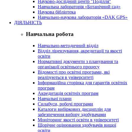
Науково-дослідний центр "Поділля"
Навчальна лабораторія «Ботанічний сад»
Наукова бібліотека
Навчально-наукова лабораторія «DAK GPS»
ДІЯЛЬНІСТЬ
Навчальна робота
Навчально-методичний відділ
Відділ ліцензування, акредитації та якості
освіти
Нормативні документи з планування та
організації освітнього процесу
Відомості про освітні програми, які
реалізуються в університеті
Інформаційна сторінка для гарантів освітніх
програм
Акредитація освітніх програм
Навчальні плани
Силабуси, робочі програми
Каталоги вибіркових дисциплін для
забезпечення вибору здобувачами
Моніторинг якості освіти в університеті
Щорічне оцінювання здобувачів вищої
освіти