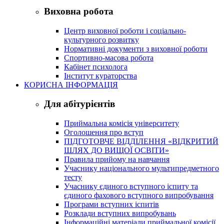
Виховна робота
Центр виховної роботи і соціально-
культурного розвитку
Нормативні документи з виховної роботи
Спортивно-масова робота
Кабінет психолога
Інститут кураторства
КОРИСНА ІНФОРМАЦІЯ
Для абітурієнтів
Приймальна комісія університету
Оголошення про вступ
ПІДГОТОВЧЕ ВІДДІЛЕННЯ «ВІДКРИТИЙ
ШЛЯХ ДО ВИЩОЇ ОСВІТИ»
Правила прийому на навчання
Учаснику національного мультипредметного
тесту
Учаснику єдиного вступного іспиту та
єдиного фахового вступного випробування
Програми вступних іспитів
Розклади вступних випробувань
Інформаційні матеріали приймальної комісії