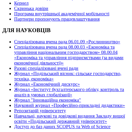
Кернел
Скринька довіри
Програма внутрішньої академічної мобільності
Партнери пропонують працевлаштування
ДЛЯ НАУКОВЦІВ
Спеціалізована вчена рада 06.01.09 «Рослинництво»
Спеціалізована вчена рада 08.00.03 «Економіка та
управління національним господарством» 08.00.04
«Економіка та управління підприємствами (за видами
економічної діяльності)»
Разові спеціалізовані вчені ради
Журнал «Подільський вісник: сільське господарство,
техніка, економіка»
Журнал «Економічний дискурс»
Журнал «Інститут бухгалтерського обліку, контроль та
аналіз в умовах глобалізації»
Журнал "Інноваційна економіка"
Науковий журнал «Професійно-прикладні дидактики»
Репозитарій університету
Навчальні, наукові та довідкові видання Закладу вищої
освіти «Подільський державний університет»
Доступ до баз даних SCOPUS та Web of Science