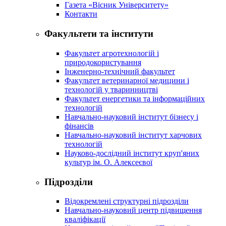
Газета «Вісник Університету»
Контакти
Факультети та інститути
Факультет агротехнологій і
природокористування
Інженерно-технічний факультет
Факультет ветеринарної медицини і
технологій у тваринництві
Факультет енергетики та інформаційних
технологій
Навчально-науковий інститут бізнесу і
фінансів
Навчально-науковий інститут харчових
технологій
Науково-дослідний інститут круп'яних
культур ім. О. Алексеєвої
Підрозділи
Відокремлені структурні підрозділи
Навчально-науковий центр підвищення
кваліфікації