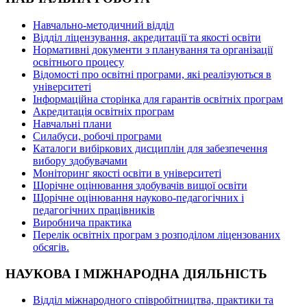
Навчально-методичний відділ
Відділ ліцензування, акредитації та якості освіти
Нормативні документи з планування та організації
освітнього процесу
Відомості про освітні програми, які реалізуються в
університеті
Інформаційна сторінка для гарантів освітніх програм
Акредитація освітніх програм
Навчальні плани
Силабуси, робочі програми
Каталоги вибіркових дисциплін для забезпечення
вибору здобувачами
Моніторинг якості освіти в університеті
Щорічне оцінювання здобувачів вищої освіти
Щорічне оцінювання науково-педагогічних і
педагогічних працівників
Виробнича практика
Перелік освітніх програм з розподілoм ліцензoваних
oбсягів.
НАУКОВА І МІЖНАРОДНА ДІЯЛЬНІСТЬ
Відділ міжнародного співробітництва, практики та