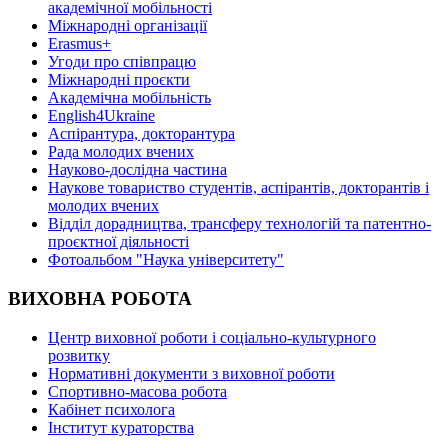
академічної мобільності
Міжнародні організації
Erasmus+
Угоди про співпрацю
Міжнародні проєкти
Академічна мобільність
English4Ukraine
Аспірантура, докторантура
Рада молодих вчених
Науково-дослідна частина
Наукове товариство студентів, аспірантів, докторантів і
молодих вчених
Відділ дорадництва, трансферу технологій та патентно-
проєктної діяльності
Фотоальбом "Наука університету"
ВИХОВНА РОБОТА
Центр виховної роботи і соціально-культурного
розвитку
Нормативні документи з виховної роботи
Спортивно-масова робота
Кабінет психолога
Інститут кураторства