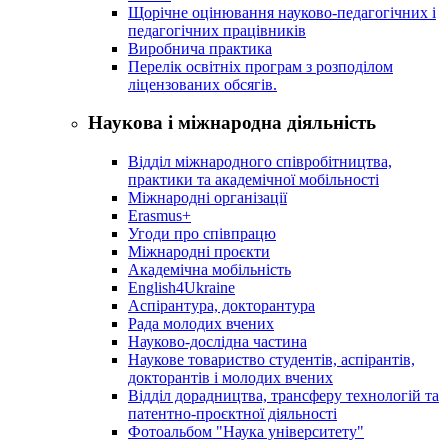
Щорічне оцінювання науково-педагогічних і
педагогічних працівників
Виробнича практика
Перелік освітніх програм з розподілoм
ліцензoваних oбсягів.
Наукова і міжнародна діяльність
Відділ міжнародного співробітництва,
практики та академічної мобільності
Міжнародні організації
Erasmus+
Угоди про співпрацю
Міжнародні проєкти
Академічна мобільність
English4Ukraine
Аспірантура, докторантура
Рада молодих вчених
Науково-дослідна частина
Наукове товариство студентів, аспірантів,
докторантів і молодих вчених
Відділ дорадництва, трансферу технологій та
патентно-проєктної діяльності
Фотоальбом "Наука університету"