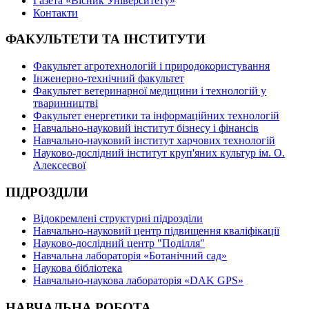
Газета «Вісник Університету»
Контакти
ФАКУЛЬТЕТИ ТА ІНСТИТУТИ
Факультет агротехнологій і природокористування
Інженерно-технічний факультет
Факультет ветеринарної медицини і технологій у
тваринництві
Факультет енергетики та інформаційних технологій
Навчально-науковий інститут бізнесу і фінансів
Навчально-науковий інститут харчових технологій
Науково-дослідний інститут круп'яних культур ім. О.
Алексеєвої
ПІДРОЗДІЛИ
Відокремлені структурні підрозділи
Навчально-науковий центр підвищення кваліфікації
Науково-дослідний центр "Поділля"
Навчальна лабораторія «Ботанічний сад»
Наукова бібліотека
Навчально-наукова лабораторія «DAK GPS»
НАВЧАЛЬНА РОБОТА