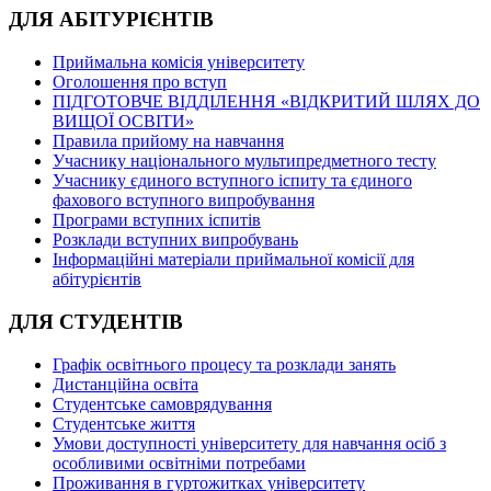
ДЛЯ АБІТУРІЄНТІВ
Приймальна комісія університету
Оголошення про вступ
ПІДГОТОВЧЕ ВІДДІЛЕННЯ «ВІДКРИТИЙ ШЛЯХ ДО
ВИЩОЇ ОСВІТИ»
Правила прийому на навчання
Учаснику національного мультипредметного тесту
Учаснику єдиного вступного іспиту та єдиного
фахового вступного випробування
Програми вступних іспитів
Розклади вступних випробувань
Інформаційні матеріали приймальної комісії для
абітурієнтів
ДЛЯ СТУДЕНТІВ
Графік освітнього процесу та розклади занять
Дистанційна освіта
Студентське самоврядування
Студентське життя
Умови доступності університету для навчання осіб з
особливими освітніми потребами
Проживання в гуртожитках університету