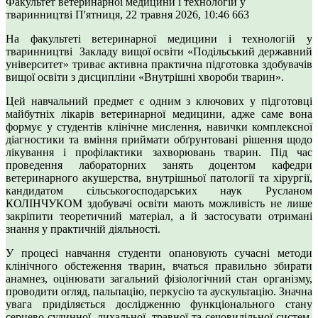
Факультет ветеринарної медицини і технологій у
тваринництві
П'ятниця, 22 травня 2026, 10:46
663
На факультеті ветеринарної медицини і технологій у
тваринництві Закладу вищої освіти «Подільський державний
університет» триває активна практична підготовка здобувачів
вищої освіти з дисципліни «Внутрішні хвороби тварин».
Цей навчальний предмет є одним з ключових у підготовці
майбутніх лікарів ветеринарної медицини, адже саме вона
формує у студентів клінічне мислення, навички комплексної
діагностики та вміння приймати обґрунтовані рішення щодо
лікування і профілактики захворювань тварин. Під час
проведення лабораторних занять доцентом кафедри
ветеринарного акушерства, внутрішньої патології та хірургії,
кандидатом сільськогосподарських наук Русланом
КОЛІНЧУКОМ здобувачі освіти мають можливість не лише
закріпити теоретичний матеріал, а й застосувати отримані
знання у практичній діяльності.
У процесі навчання студенти опановують сучасні методи
клінічного обстеження тварин, вчаться правильно збирати
анамнез, оцінювати загальний фізіологічний стан організму,
проводити огляд, пальпацію, перкусію та аускультацію. Значна
увага приділяється дослідженню функціонального стану
серцево-судинної, дихальної, травної та сечовидільної систем,