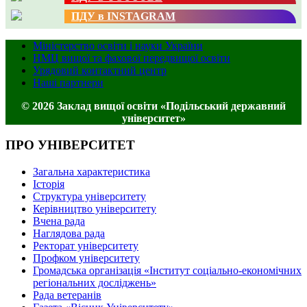
ПДУ в INSTAGRAM
Міністерство освіти і науки України
НМЦ вищої та фахової передвищої освіти
Урядовий контактний центр
Наші партнери
© 2026 Заклад вищої освіти «Подільський державний
університет»
ПРО УНІВЕРСИТЕТ
Загальна характеристика
Історія
Структура університету
Керівництво університету
Вчена рада
Наглядова рада
Ректорат університету
Профком університету
Громадська організація «Інститут соціально-економічних
регіональних досліджень»
Рада ветеранів