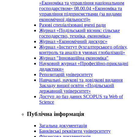
«Економіка та управління національним
господарством» 08.00.04 «Економіка та
управління підприємствами (за видами
економічної діяльності)»
Разові спеціалізовані вчені ради
Журнал «Подільський вісник: сільське
господарство, техніка, економіка»
Журнал «Економічний дискурс»
Журнал «Інститут бухгалтерського обліку,
контроль та аналіз в умовах глобалізації»
Журнал "Інноваційна економіка"
Науковий журнал «Професійно-прикладні
дидактики»
Репозитарій університету
Навчальні, наукові та довідкові видання
Закладу вищої освіти «Подільський
державний університет»
Доступ до баз даних SCOPUS та Web of
Science
Публічна інформація
Загальна документація
Банківські реквізити університету
Фінансова документація