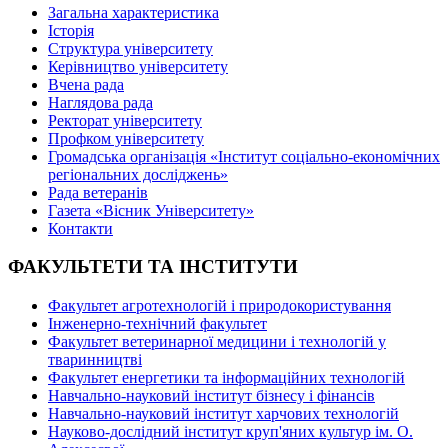
Загальна характеристика
Історія
Структура університету
Керівництво університету
Вчена рада
Наглядова рада
Ректорат університету
Профком університету
Громадська організація «Інститут соціально-економічних
регіональних досліджень»
Рада ветеранів
Газета «Вісник Університету»
Контакти
ФАКУЛЬТЕТИ ТА ІНСТИТУТИ
Факультет агротехнологій і природокористування
Інженерно-технічний факультет
Факультет ветеринарної медицини і технологій у
тваринництві
Факультет енергетики та інформаційних технологій
Навчально-науковий інститут бізнесу і фінансів
Навчально-науковий інститут харчових технологій
Науково-дослідний інститут круп'яних культур ім. О.