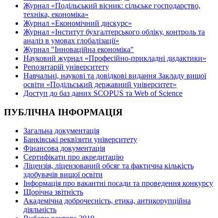
Журнал «Подільський вісник: сільське господарство,
техніка, економіка»
Журнал «Економічний дискурс»
Журнал «Інститут бухгалтерського обліку, контроль та
аналіз в умовах глобалізації»
Журнал "Інноваційна економіка"
Науковий журнал «Професійно-прикладні дидактики»
Репозитарій університету
Навчальні, наукові та довідкові видання Закладу вищої
освіти «Подільський державний університет»
Доступ до баз даних SCOPUS та Web of Science
ПУБЛІЧНА ІНФОРМАЦІЯ
Загальна документація
Банківські реквізити університету
Фінансова документація
Сертифікати про акредитацію
Ліцензія, ліцензований обсяг та фактична кількість
здобувачів вищої освіти
Інформація про вакантні посади та проведення конкурсу
Щорічна звітність
Академічна доброчесність, етика, антикорупційна
діяльність