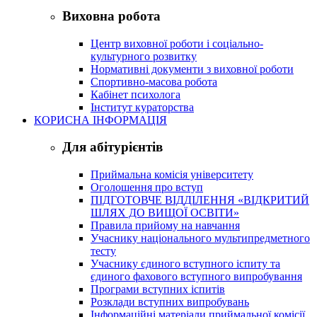
Виховна робота
Центр виховної роботи і соціально-
культурного розвитку
Нормативні документи з виховної роботи
Спортивно-масова робота
Кабінет психолога
Інститут кураторства
КОРИСНА ІНФОРМАЦІЯ
Для абітурієнтів
Приймальна комісія університету
Оголошення про вступ
ПІДГОТОВЧЕ ВІДДІЛЕННЯ «ВІДКРИТИЙ
ШЛЯХ ДО ВИЩОЇ ОСВІТИ»
Правила прийому на навчання
Учаснику національного мультипредметного
тесту
Учаснику єдиного вступного іспиту та
єдиного фахового вступного випробування
Програми вступних іспитів
Розклади вступних випробувань
Інформаційні матеріали приймальної комісії