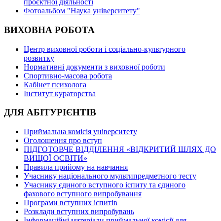
проєктної діяльності
Фотоальбом "Наука університету"
ВИХОВНА РОБОТА
Центр виховної роботи і соціально-культурного
розвитку
Нормативні документи з виховної роботи
Спортивно-масова робота
Кабінет психолога
Інститут кураторства
ДЛЯ АБІТУРІЄНТІВ
Приймальна комісія університету
Оголошення про вступ
ПІДГОТОВЧЕ ВІДДІЛЕННЯ «ВІДКРИТИЙ ШЛЯХ ДО
ВИЩОЇ ОСВІТИ»
Правила прийому на навчання
Учаснику національного мультипредметного тесту
Учаснику єдиного вступного іспиту та єдиного
фахового вступного випробування
Програми вступних іспитів
Розклади вступних випробувань
Інформаційні матеріали приймальної комісії для