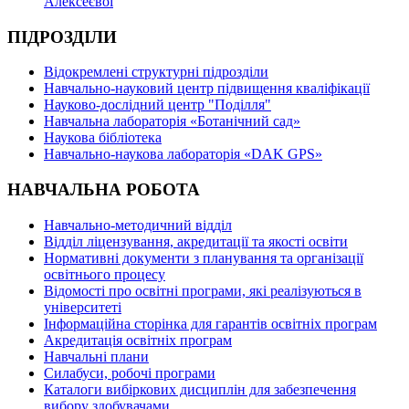
Алексеєвої
ПІДРОЗДІЛИ
Відокремлені структурні підрозділи
Навчально-науковий центр підвищення кваліфікації
Науково-дослідний центр "Поділля"
Навчальна лабораторія «Ботанічний сад»
Наукова бібліотека
Навчально-наукова лабораторія «DAK GPS»
НАВЧАЛЬНА РОБОТА
Навчально-методичний відділ
Відділ ліцензування, акредитації та якості освіти
Нормативні документи з планування та організації
освітнього процесу
Відомості про освітні програми, які реалізуються в
університеті
Інформаційна сторінка для гарантів освітніх програм
Акредитація освітніх програм
Навчальні плани
Силабуси, робочі програми
Каталоги вибіркових дисциплін для забезпечення
вибору здобувачами