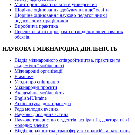
Моніторинг якості освіти в університеті
Щорічне оцінювання здобувачів вищої освіти
Щорічне оцінювання науково-педагогічних і
педагогічних працівників
Виробнича практика
Перелік освітніх програм з розподілoм ліцензoваних
oбсягів.
НАУКОВА І МІЖНАРОДНА ДІЯЛЬНІСТЬ
Відділ міжнародного співробітництва, практики та
академічної мобільності
Міжнародні організації
Erasmus+
Угоди про співпрацю
Міжнародні проєкти
Академічна мобільність
English4Ukraine
Аспірантура, докторантура
Рада молодих вчених
Науково-дослідна частина
Наукове товариство студентів, аспірантів, докторантів і
молодих вчених
Відділ дорадництва, трансферу технологій та патентно-