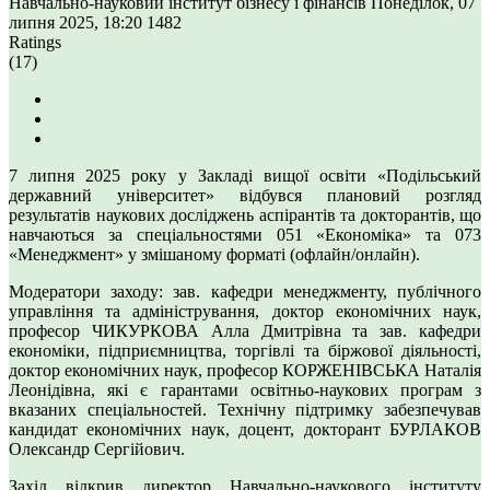
Навчально-науковий інститут бізнесу і фінансів
Понеділок, 07
липня 2025, 18:20
1482
Ratings
(17)
7 липня 2025 року у Закладі вищої освіти «Подільський
державний університет» відбувся плановий розгляд
результатів наукових досліджень аспірантів та докторантів, що
навчаються за спеціальностями 051 «Економіка» та 073
«Менеджмент» у змішаному форматі (офлайн/онлайн).
Модератори заходу: зав. кафедри менеджменту, публічного
управління та адміністрування, доктор економічних наук,
професор ЧИКУРКОВА Алла Дмитрівна та зав. кафедри
економіки, підприємництва, торгівлі та біржової діяльності,
доктор економічних наук, професор КОРЖЕНІВСЬКА Наталія
Леонідівна, які є гарантами освітньо-наукових програм з
вказаних спеціальностей. Технічну підтримку забезпечував
кандидат економічних наук, доцент, докторант БУРЛАКОВ
Олександр Сергійович.
Захід відкрив директор Навчально-наукового інституту