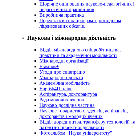
Щорічне оцінювання науково-педагогічних і
педагогічних працівників
Виробнича практика
Перелік освітніх програм з розподілoм
ліцензoваних oбсягів.
Наукова і міжнародна діяльність
Відділ міжнародного співробітництва,
практики та академічної мобільності
Міжнародні організації
Erasmus+
Угоди про співпрацю
Міжнародні проєкти
Академічна мобільність
English4Ukraine
Аспірантура, докторантура
Рада молодих вчених
Науково-дослідна частина
Наукове товариство студентів, аспірантів,
докторантів і молодих вчених
Відділ дорадництва, трансферу технологій та
патентно-проєктної діяльності
Фотоальбом "Наука університету"