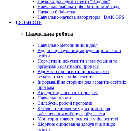
Науково-дослідний центр "Поділля"
Навчальна лабораторія «Ботанічний сад»
Наукова бібліотека
Навчально-наукова лабораторія «DAK GPS»
ДІЯЛЬНІСТЬ
Навчальна робота
Навчально-методичний відділ
Відділ ліцензування, акредитації та якості
освіти
Нормативні документи з планування та
організації освітнього процесу
Відомості про освітні програми, які
реалізуються в університеті
Інформаційна сторінка для гарантів освітніх
програм
Акредитація освітніх програм
Навчальні плани
Силабуси, робочі програми
Каталоги вибіркових дисциплін для
забезпечення вибору здобувачами
Моніторинг якості освіти в університеті
Щорічне оцінювання здобувачів вищої
освіти