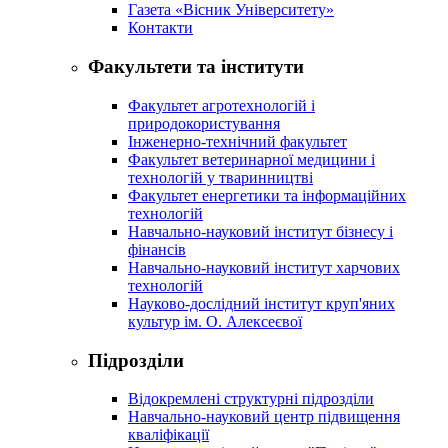
Газета «Вісник Університету»
Контакти
Факультети та інститути
Факультет агротехнологій і
природокористування
Інженерно-технічний факультет
Факультет ветеринарної медицини і
технологій у тваринництві
Факультет енергетики та інформаційних
технологій
Навчально-науковий інститут бізнесу і
фінансів
Навчально-науковий інститут харчових
технологій
Науково-дослідний інститут круп'яних
культур ім. О. Алексеєвої
Підрозділи
Відокремлені структурні підрозділи
Навчально-науковий центр підвищення
кваліфікації