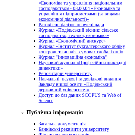
«Економіка та управління національним
господарством» 08.00.04 «Економіка та
управління підприємствами (за видами
економічної діяльності)»
Разові спеціалізовані вчені ради
Журнал «Подільський вісник: сільське
господарство, техніка, економіка»
Журнал «Економічний дискурс»
Журнал «Інститут бухгалтерського обліку,
контроль та аналіз в умовах глобалізації»
Журнал "Інноваційна економіка"
Науковий журнал «Професійно-прикладні
дидактики»
Репозитарій університету
Навчальні, наукові та довідкові видання
Закладу вищої освіти «Подільський
державний університет»
Доступ до баз даних SCOPUS та Web of
Science
Публічна інформація
Загальна документація
Банківські реквізити університету
Фінансова документація