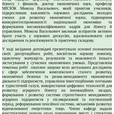
бізнесу і фінансів, доктор економічних наук, професор
МІСЮК Микола Васильович, який привітав учасників,
підкресливши важливість наукових досліджень молодих
учених для розвитку економічної науки, підвищення
конкурентоспроможності національної економіки та
формування висококваліфікованих кадрів для бізнесу й
управління. Микола Васильович закликав аспірантів активно
брати участь у наукових дискусіях, вдосконалювати свої
дослідження та реалізовувати їх практичну складову.
У ході засідання доповідачі презентували основні положення
своїх дисертаційних робіт, висвітлили наукову новизну,
практичну значущість результатів та можливості їхнього
застосування у сучасних економічних умовах. Представлена
тематика робіт охоплює широке коло актуальних досліджень
у сфері забезпечення комплексного сталого розвитку,
економічної безпеки та ризик-менеджменту економічної
діяльності підприємств, управління інвестиційними потоками
в туристичній галузі, використання цифрових технологій для
розвитку аграрного бізнесу на інноваційних засадах,
формування і розвитку системи стратегічного менеджменту
аграрних підприємств у післякризовий та поствоєнний
період, реформування пенсійної системи, механізмів розвитку
відновлюваної енергетики тощо. Члени кафедр надали
конструктивні поради щодо покращення змісту і структури