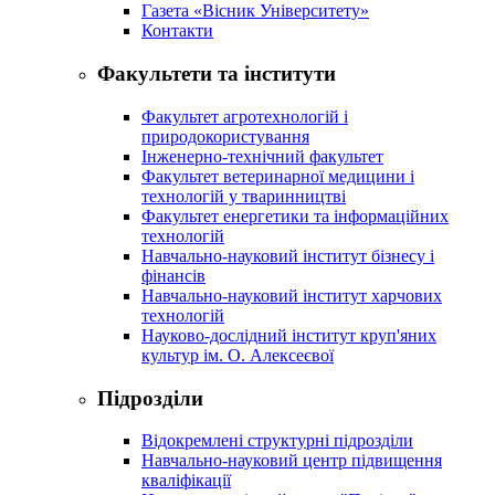
Газета «Вісник Університету»
Контакти
Факультети та інститути
Факультет агротехнологій і
природокористування
Інженерно-технічний факультет
Факультет ветеринарної медицини і
технологій у тваринництві
Факультет енергетики та інформаційних
технологій
Навчально-науковий інститут бізнесу і
фінансів
Навчально-науковий інститут харчових
технологій
Науково-дослідний інститут круп'яних
культур ім. О. Алексеєвої
Підрозділи
Відокремлені структурні підрозділи
Навчально-науковий центр підвищення
кваліфікації