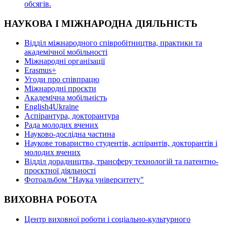
oбсягів.
НАУКОВА І МІЖНАРОДНА ДІЯЛЬНІСТЬ
Відділ міжнародного співробітництва, практики та
академічної мобільності
Міжнародні організації
Erasmus+
Угоди про співпрацю
Міжнародні проєкти
Академічна мобільність
English4Ukraine
Аспірантура, докторантура
Рада молодих вчених
Науково-дослідна частина
Наукове товариство студентів, аспірантів, докторантів і
молодих вчених
Відділ дорадництва, трансферу технологій та патентно-
проєктної діяльності
Фотоальбом "Наука університету"
ВИХОВНА РОБОТА
Центр виховної роботи і соціально-культурного