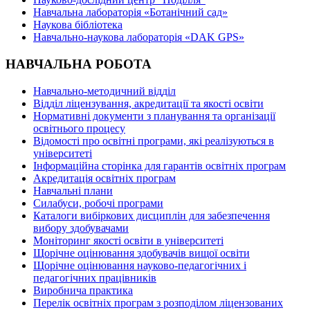
Навчальна лабораторія «Ботанічний сад»
Наукова бібліотека
Навчально-наукова лабораторія «DAK GPS»
НАВЧАЛЬНА РОБОТА
Навчально-методичний відділ
Відділ ліцензування, акредитації та якості освіти
Нормативні документи з планування та організації
освітнього процесу
Відомості про освітні програми, які реалізуються в
університеті
Інформаційна сторінка для гарантів освітніх програм
Акредитація освітніх програм
Навчальні плани
Силабуси, робочі програми
Каталоги вибіркових дисциплін для забезпечення
вибору здобувачами
Моніторинг якості освіти в університеті
Щорічне оцінювання здобувачів вищої освіти
Щорічне оцінювання науково-педагогічних і
педагогічних працівників
Виробнича практика
Перелік освітніх програм з розподілoм ліцензoваних