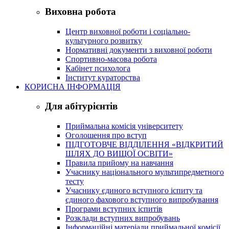
Виховна робота
Центр виховної роботи і соціально-
культурного розвитку
Нормативні документи з виховної роботи
Спортивно-масова робота
Кабінет психолога
Інститут кураторства
КОРИСНА ІНФОРМАЦІЯ
Для абітурієнтів
Приймальна комісія університету
Оголошення про вступ
ПІДГОТОВЧЕ ВІДДІЛЕННЯ «ВІДКРИТИЙ
ШЛЯХ ДО ВИЩОЇ ОСВІТИ»
Правила прийому на навчання
Учаснику національного мультипредметного
тесту
Учаснику єдиного вступного іспиту та
єдиного фахового вступного випробування
Програми вступних іспитів
Розклади вступних випробувань
Інформаційні матеріали приймальної комісії