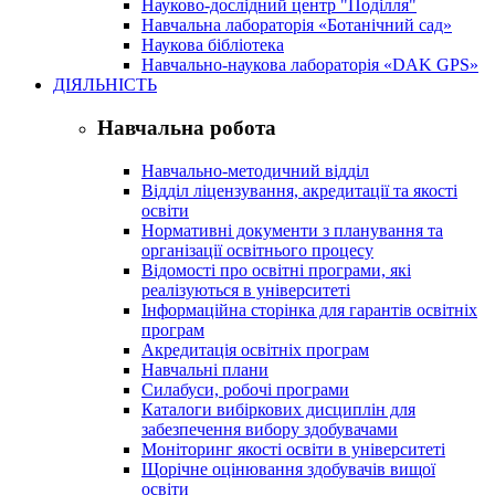
Науково-дослідний центр "Поділля"
Навчальна лабораторія «Ботанічний сад»
Наукова бібліотека
Навчально-наукова лабораторія «DAK GPS»
ДІЯЛЬНІСТЬ
Навчальна робота
Навчально-методичний відділ
Відділ ліцензування, акредитації та якості
освіти
Нормативні документи з планування та
організації освітнього процесу
Відомості про освітні програми, які
реалізуються в університеті
Інформаційна сторінка для гарантів освітніх
програм
Акредитація освітніх програм
Навчальні плани
Силабуси, робочі програми
Каталоги вибіркових дисциплін для
забезпечення вибору здобувачами
Моніторинг якості освіти в університеті
Щорічне оцінювання здобувачів вищої
освіти