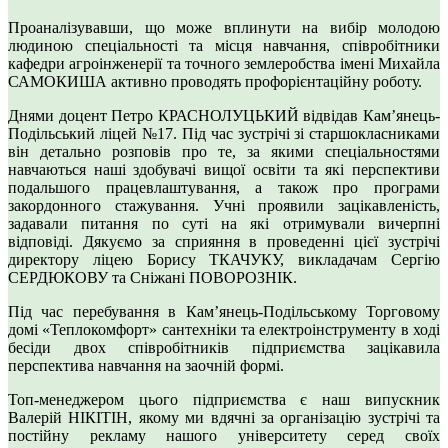
Проаналізувавши, що може вплинути на вибір молодою
людиною спеціальності та місця навчання, співробітники
кафедри агроінженерії та точного землеробства імені Михайла
САМОКИША активно проводять профорієнтаційну роботу.
Днями доцент Петро КРАСНОЛУЦЬКИЙ відвідав Кам’янець-
Подільський ліцей №17. Під час зустрічі зі старшокласниками
він детально розповів про те, за якими спеціальностями
навчаються наші здобувачі вищої освіти та які перспективи
подальшого працевлаштування, а також про програми
закордонного стажування. Учні проявили зацікавленість,
задавали питання по суті на які отримували вичерпні
відповіді. Дякуємо за сприяння в проведенні цієї зустрічі
директору ліцею Борису ТКАЧУКУ, викладачам Сергію
СЕРДЮКОВУ та Сніжані ПОВОРОЗНІК.
Під час перебування в Кам’янець-Подільському Торговому
домі «Теплокомфорт» сантехніки та електроінструменту в ході
бесіди двох співробітників підприємства зацікавила
перспектива навчання на заочній формі.
Топ-менеджером цього підприємства є наш випускник
Валерій НІКІТІН, якому ми вдячні за організацію зустрічі та
постійну рекламу нашого університету серед своїх