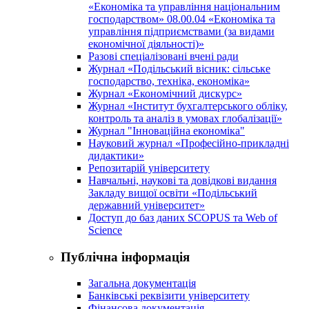
«Економіка та управління національним
господарством» 08.00.04 «Економіка та
управління підприємствами (за видами
економічної діяльності)»
Разові спеціалізовані вчені ради
Журнал «Подільський вісник: сільське
господарство, техніка, економіка»
Журнал «Економічний дискурс»
Журнал «Інститут бухгалтерського обліку,
контроль та аналіз в умовах глобалізації»
Журнал "Інноваційна економіка"
Науковий журнал «Професійно-прикладні
дидактики»
Репозитарій університету
Навчальні, наукові та довідкові видання
Закладу вищої освіти «Подільський
державний університет»
Доступ до баз даних SCOPUS та Web of
Science
Публічна інформація
Загальна документація
Банківські реквізити університету
Фінансова документація