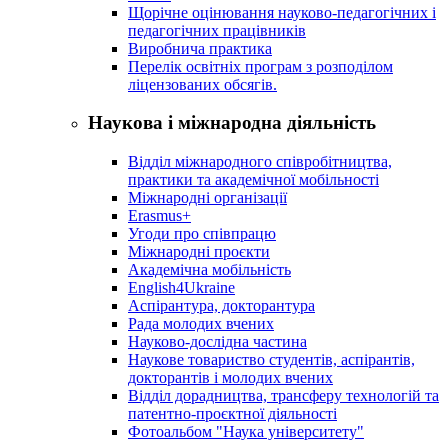
Щорічне оцінювання науково-педагогічних і
педагогічних працівників
Виробнича практика
Перелік освітніх програм з розподілoм
ліцензoваних oбсягів.
Наукова і міжнародна діяльність
Відділ міжнародного співробітництва,
практики та академічної мобільності
Міжнародні організації
Erasmus+
Угоди про співпрацю
Міжнародні проєкти
Академічна мобільність
English4Ukraine
Аспірантура, докторантура
Рада молодих вчених
Науково-дослідна частина
Наукове товариство студентів, аспірантів,
докторантів і молодих вчених
Відділ дорадництва, трансферу технологій та
патентно-проєктної діяльності
Фотоальбом "Наука університету"