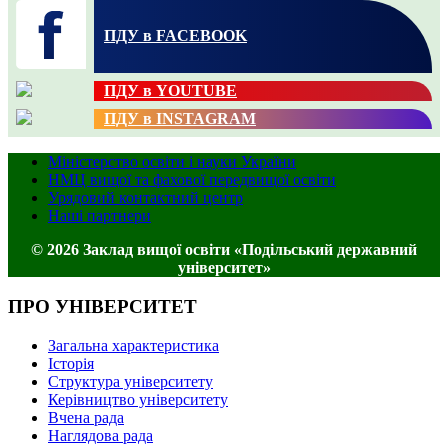
ПДУ в FACEBOOK
ПДУ в YOUTUBE
ПДУ в INSTAGRAM
Міністерство освіти і науки України
НМЦ вищої та фахової передвищої освіти
Урядовий контактний центр
Наші партнери
© 2026 Заклад вищої освіти «Подільський державний
університет»
ПРО УНІВЕРСИТЕТ
Загальна характеристика
Історія
Структура університету
Керівництво університету
Вчена рада
Наглядова рада