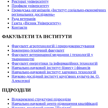
Ректорат університету
Профком університету
Громадська організація «Інститут соціально-економічних
регіональних досліджень»
Рада ветеранів
Газета «Вісник Університету»
Контакти
ФАКУЛЬТЕТИ ТА ІНСТИТУТИ
Факультет агротехнологій і природокористування
Інженерно-технічний факультет
Факультет ветеринарної медицини і технологій у
тваринництві
Факультет енергетики та інформаційних технологій
Навчально-науковий інститут бізнесу і фінансів
Навчально-науковий інститут харчових технологій
Науково-дослідний інститут круп'яних культур ім. О.
Алексеєвої
ПІДРОЗДІЛИ
Відокремлені структурні підрозділи
Навчально-науковий центр підвищення кваліфікації
Науково-дослідний центр "Поділля"