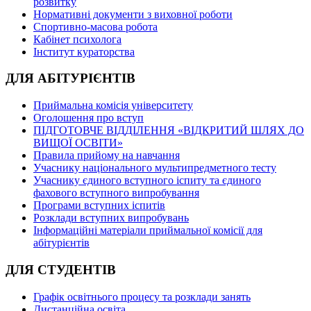
розвитку
Нормативні документи з виховної роботи
Спортивно-масова робота
Кабінет психолога
Інститут кураторства
ДЛЯ АБІТУРІЄНТІВ
Приймальна комісія університету
Оголошення про вступ
ПІДГОТОВЧЕ ВІДДІЛЕННЯ «ВІДКРИТИЙ ШЛЯХ ДО
ВИЩОЇ ОСВІТИ»
Правила прийому на навчання
Учаснику національного мультипредметного тесту
Учаснику єдиного вступного іспиту та єдиного
фахового вступного випробування
Програми вступних іспитів
Розклади вступних випробувань
Інформаційні матеріали приймальної комісії для
абітурієнтів
ДЛЯ СТУДЕНТІВ
Графік освітнього процесу та розклади занять
Дистанційна освіта