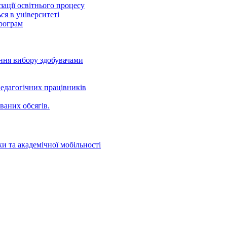
ації освітнього процесу
ся в університеті
програм
ення вибору здобувачами
едагогічних працівників
ваних oбсягів.
и та академічної мобільності