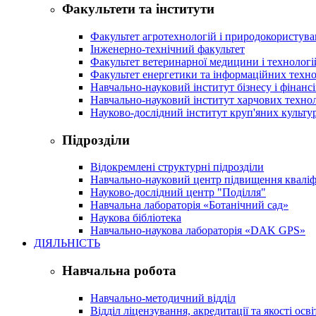
Факультети та інститути
Факультет агротехнологій і природокористув
Інженерно-технічний факультет
Факультет ветеринарної медицини і технологі
Факультет енергетики та інформаційних техно
Навчально-науковий інститут бізнесу і фінансі
Навчально-науковий інститут харчових техно
Науково-дослідний інститут круп'яних культур
Підрозділи
Відокремлені структурні підрозділи
Навчально-науковий центр підвищення кваліфі
Науково-дослідний центр "Поділля"
Навчальна лабораторія «Ботанічний сад»
Наукова бібліотека
Навчально-наукова лабораторія «DAK GPS»
ДІЯЛЬНІСТЬ
Навчальна робота
Навчально-методичний відділ
Відділ ліцензування, акредитації та якості осві