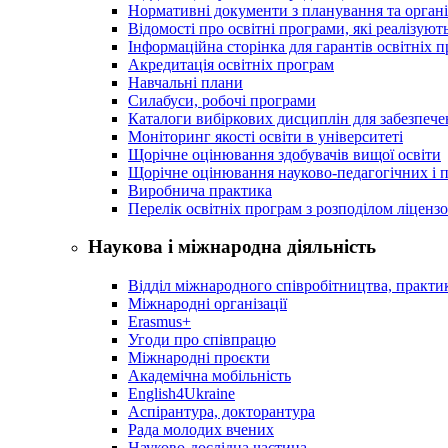
Нормативні документи з планування та організ
Відомості про освітні програми, які реалізують
Інформаційна сторінка для гарантів освітніх 
Акредитація освітніх програм
Навчальні плани
Силабуси, робочі програми
Каталоги вибіркових дисциплін для забезпеч
Моніторинг якості освіти в університеті
Щорічне оцінювання здобувачів вищої освіти
Щорічне оцінювання науково-педагогічних і п
Виробнича практика
Перелік освітніх програм з розподілoм ліцензo
Наукова і міжнародна діяльність
Відділ міжнародного співробітництва, практик
Міжнародні організації
Erasmus+
Угоди про співпрацю
Міжнародні проєкти
Академічна мобільність
English4Ukraine
Аспірантура, докторантура
Рада молодих вчених
Науково-дослідна частина