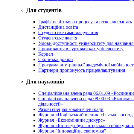
Для студентів
Графік освітнього процесу та розклади занять
Дистанційна освіта
Студентське самоврядування
Студентське життя
Умови доступності університету для навчання
Проживання в гуртожитках університету
Кернел
Скринька довіри
Програма внутрішньої академічної мобільност
Партнери пропонують працевлаштування
Для науковців
Спеціалізована вчена рада 06.01.09 «Рослинн
Спеціалізована вчена рада 08.00.03 «Економі
діяльності)»
Разові спеціалізовані вчені ради
Журнал «Подільський вісник: сільське господа
Журнал «Економічний дискурс»
Журнал «Інститут бухгалтерського обліку, конт
Журнал "Інноваційна економіка"