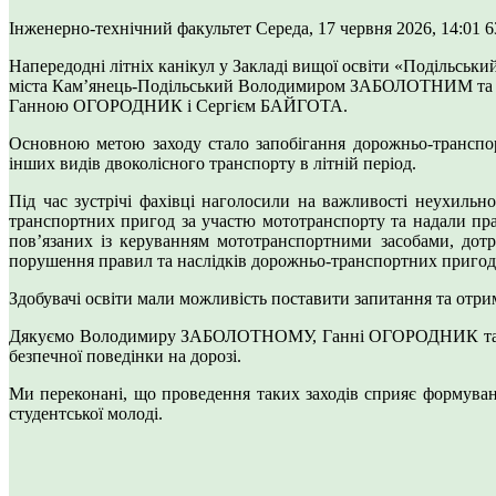
Інженерно-технічний факультет
Середа, 17 червня 2026, 14:01
6
Напередодні літніх канікул у Закладі вищої освіти «Подільськ
міста Кам’янець-Подільський Володимиром ЗАБОЛОТНИМ та пред
Ганною ОГОРОДНИК і Сергієм БАЙГОТА.
Основною метою заходу стало запобігання дорожньо-транспорт
інших видів двоколісного транспорту в літній період.
Під час зустрічі фахівці наголосили на важливості неухиль
транспортних пригод за участю мототранспорту та надали пра
пов’язаних із керуванням мототранспортними засобами, дотр
порушення правил та наслідків дорожньо-транспортних пригод
Здобувачі освіти мали можливість поставити запитання та отри
Дякуємо Володимиру ЗАБОЛОТНОМУ, Ганні ОГОРОДНИК та Серг
безпечної поведінки на дорозі.
Ми переконані, що проведення таких заходів сприяє формуван
студентської молоді.