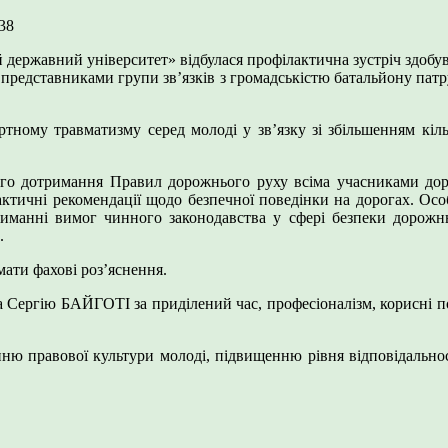
38
ий державний університет» відбулася профілактична зустріч здобу
ставниками групи зв’язків з громадськістю батальйону патрул
ному травматизму серед молоді у зв’язку зі збільшенням кільк
ного дотримання Правил дорожнього руху всіма учасниками до
ктичні рекомендації щодо безпечної поведінки на дорогах. Ос
иманні вимог чинного законодавства у сфері безпеки дорожньог
.
мати фахові роз’яснення.
ію БАЙГОТІ за приділений час, професіоналізм, корисні пор
ню правової культури молоді, підвищенню рівня відповідальнос