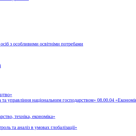
 осіб з особливими освітніми потребами
і
ицтво»
ка та управління національним господарством» 08.00.04 «Економі
рство, техніка, економіка»
роль та аналіз в умовах глобалізації»