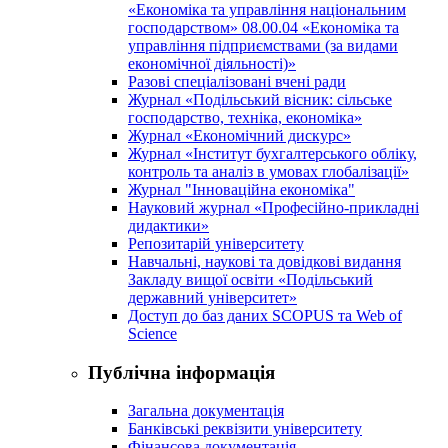
«Економіка та управління національним
господарством» 08.00.04 «Економіка та
управління підприємствами (за видами
економічної діяльності)»
Разові спеціалізовані вчені ради
Журнал «Подільський вісник: сільське
господарство, техніка, економіка»
Журнал «Економічний дискурс»
Журнал «Інститут бухгалтерського обліку,
контроль та аналіз в умовах глобалізації»
Журнал "Інноваційна економіка"
Науковий журнал «Професійно-прикладні
дидактики»
Репозитарій університету
Навчальні, наукові та довідкові видання
Закладу вищої освіти «Подільський
державний університет»
Доступ до баз даних SCOPUS та Web of
Science
Публічна інформація
Загальна документація
Банківські реквізити університету
Фінансова документація