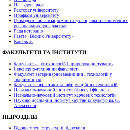
Наглядова рада
Ректорат університету
Профком університету
Громадська організація «Інститут соціально-економічних
регіональних досліджень»
Рада ветеранів
Газета «Вісник Університету»
Контакти
ФАКУЛЬТЕТИ ТА ІНСТИТУТИ
Факультет агротехнологій і природокористування
Інженерно-технічний факультет
Факультет ветеринарної медицини і технологій у
тваринництві
Факультет енергетики та інформаційних технологій
Навчально-науковий інститут бізнесу і фінансів
Навчально-науковий інститут харчових технологій
Науково-дослідний інститут круп'яних культур ім. О.
Алексеєвої
ПІДРОЗДІЛИ
Відокремлені структурні підрозділи