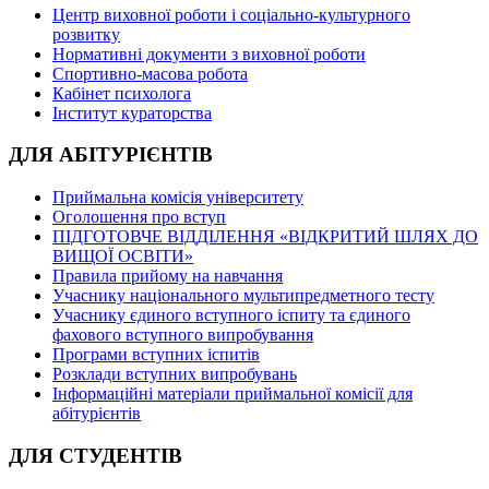
Центр виховної роботи і соціально-культурного
розвитку
Нормативні документи з виховної роботи
Спортивно-масова робота
Кабінет психолога
Інститут кураторства
ДЛЯ АБІТУРІЄНТІВ
Приймальна комісія університету
Оголошення про вступ
ПІДГОТОВЧЕ ВІДДІЛЕННЯ «ВІДКРИТИЙ ШЛЯХ ДО
ВИЩОЇ ОСВІТИ»
Правила прийому на навчання
Учаснику національного мультипредметного тесту
Учаснику єдиного вступного іспиту та єдиного
фахового вступного випробування
Програми вступних іспитів
Розклади вступних випробувань
Інформаційні матеріали приймальної комісії для
абітурієнтів
ДЛЯ СТУДЕНТІВ