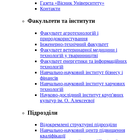
Газета «Вісник Університету»
Контакти
Факультети та інститути
Факультет агротехнологій і
природокористування
Інженерно-технічний факультет
Факультет ветеринарної медицини і
технологій у тваринництві
Факультет енергетики та інформаційних
технологій
Навчально-науковий інститут бізнесу і
фінансів
Навчально-науковий інститут харчових
технологій
Науково-дослідний інститут круп'яних
культур ім. О. Алексеєвої
Підрозділи
Відокремлені структурні підрозділи
Навчально-науковий центр підвищення
кваліфікації