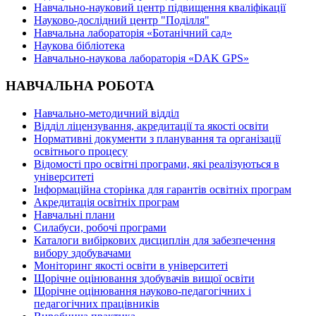
Навчально-науковий центр підвищення кваліфікації
Науково-дослідний центр "Поділля"
Навчальна лабораторія «Ботанічний сад»
Наукова бібліотека
Навчально-наукова лабораторія «DAK GPS»
НАВЧАЛЬНА РОБОТА
Навчально-методичний відділ
Відділ ліцензування, акредитації та якості освіти
Нормативні документи з планування та організації
освітнього процесу
Відомості про освітні програми, які реалізуються в
університеті
Інформаційна сторінка для гарантів освітніх програм
Акредитація освітніх програм
Навчальні плани
Силабуси, робочі програми
Каталоги вибіркових дисциплін для забезпечення
вибору здобувачами
Моніторинг якості освіти в університеті
Щорічне оцінювання здобувачів вищої освіти
Щорічне оцінювання науково-педагогічних і
педагогічних працівників