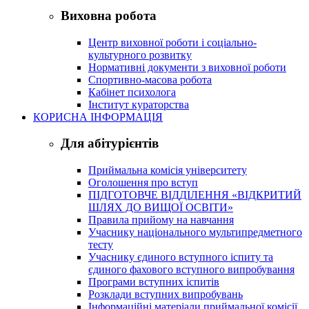
Виховна робота
Центр виховної роботи і соціально-
культурного розвитку
Нормативні документи з виховної роботи
Спортивно-масова робота
Кабінет психолога
Інститут кураторства
КОРИСНА ІНФОРМАЦІЯ
Для абітурієнтів
Приймальна комісія університету
Оголошення про вступ
ПІДГОТОВЧЕ ВІДДІЛЕННЯ «ВІДКРИТИЙ
ШЛЯХ ДО ВИЩОЇ ОСВІТИ»
Правила прийому на навчання
Учаснику національного мультипредметного
тесту
Учаснику єдиного вступного іспиту та
єдиного фахового вступного випробування
Програми вступних іспитів
Розклади вступних випробувань
Інформаційні матеріали приймальної комісії