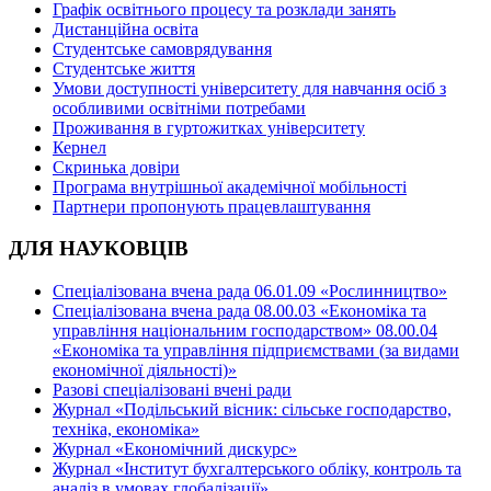
Графік освітнього процесу та розклади занять
Дистанційна освіта
Студентське самоврядування
Студентське життя
Умови доступності університету для навчання осіб з
особливими освітніми потребами
Проживання в гуртожитках університету
Кернел
Скринька довіри
Програма внутрішньої академічної мобільності
Партнери пропонують працевлаштування
ДЛЯ НАУКОВЦІВ
Спеціалізована вчена рада 06.01.09 «Рослинництво»
Спеціалізована вчена рада 08.00.03 «Економіка та
управління національним господарством» 08.00.04
«Економіка та управління підприємствами (за видами
економічної діяльності)»
Разові спеціалізовані вчені ради
Журнал «Подільський вісник: сільське господарство,
техніка, економіка»
Журнал «Економічний дискурс»
Журнал «Інститут бухгалтерського обліку, контроль та
аналіз в умовах глобалізації»