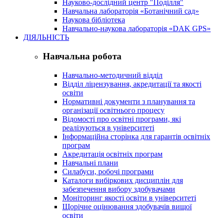
Науково-дослідний центр "Поділля"
Навчальна лабораторія «Ботанічний сад»
Наукова бібліотека
Навчально-наукова лабораторія «DAK GPS»
ДІЯЛЬНІСТЬ
Навчальна робота
Навчально-методичний відділ
Відділ ліцензування, акредитації та якості
освіти
Нормативні документи з планування та
організації освітнього процесу
Відомості про освітні програми, які
реалізуються в університеті
Інформаційна сторінка для гарантів освітніх
програм
Акредитація освітніх програм
Навчальні плани
Силабуси, робочі програми
Каталоги вибіркових дисциплін для
забезпечення вибору здобувачами
Моніторинг якості освіти в університеті
Щорічне оцінювання здобувачів вищої
освіти