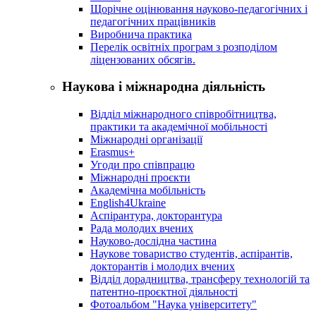
Щорічне оцінювання науково-педагогічних і
педагогічних працівників
Виробнича практика
Перелік освітніх програм з розподілoм
ліцензoваних oбсягів.
Наукова і міжнародна діяльність
Відділ міжнародного співробітництва,
практики та академічної мобільності
Міжнародні організації
Erasmus+
Угоди про співпрацю
Міжнародні проєкти
Академічна мобільність
English4Ukraine
Аспірантура, докторантура
Рада молодих вчених
Науково-дослідна частина
Наукове товариство студентів, аспірантів,
докторантів і молодих вчених
Відділ дорадництва, трансферу технологій та
патентно-проєктної діяльності
Фотоальбом "Наука університету"