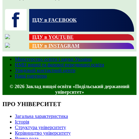
ПДУ в FACEBOOK
ПДУ в YOUTUBE
ПДУ в INSTAGRAM
Міністерство освіти і науки України
НМЦ вищої та фахової передвищої освіти
Урядовий контактний центр
Наші партнери
© 2026 Заклад вищої освіти «Подільський державний
університет»
ПРО УНІВЕРСИТЕТ
Загальна характеристика
Історія
Структура університету
Керівництво університету
Вчена рада