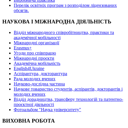
Виробнича практика
Перелік освітніх програм з розподілoм ліцензoваних
oбсягів.
НАУКОВА І МІЖНАРОДНА ДІЯЛЬНІСТЬ
Відділ міжнародного співробітництва, практики та
академічної мобільності
Міжнародні організації
Erasmus+
Угоди про співпрацю
Міжнародні проєкти
Академічна мобільність
English4Ukraine
Аспірантура, докторантура
Рада молодих вчених
Науково-дослідна частина
Наукове товариство студентів, аспірантів, докторантів і
молодих вчених
Відділ дорадництва, трансферу технологій та патентно-
проєктної діяльності
Фотоальбом "Наука університету"
ВИХОВНА РОБОТА