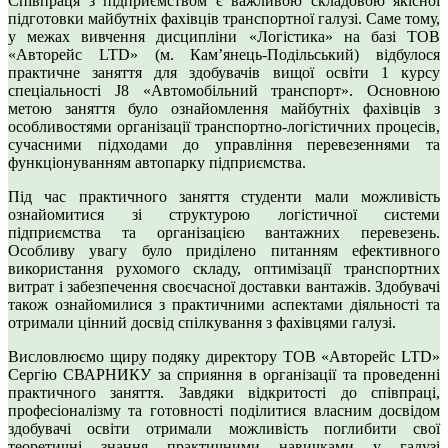
Співпраця з підприємством є важливою складовою якісної
підготовки майбутніх фахівців транспортної галузі. Саме тому,
у межах вивчення дисципліни «Логістика» на базі ТОВ
«Авторейс LTD» (м. Кам’янець-Подільський) відбулося
практичне заняття для здобувачів вищої освіти 1 курсу
спеціальності J8 «Автомобільний транспорт». Основною
метою заняття було ознайомлення майбутніх фахівців з
особливостями організації транспортно-логістичних процесів,
сучасними підходами до управління перевезеннями та
функціонуванням автопарку підприємства.
Під час практичного заняття студенти мали можливість
ознайомитися зі структурою логістичної системи
підприємства та організацією вантажних перевезень.
Особливу увагу було приділено питанням ефективного
використання рухомого складу, оптимізації транспортних
витрат і забезпечення своєчасної доставки вантажів. Здобувачі
також ознайомилися з практичними аспектами діяльності та
отримали цінний досвід спілкування з фахівцями галузі.
Висловлюємо щиру подяку директору ТОВ «Авторейс LTD»
Сергію СВАРНИКУ за сприяння в організації та проведенні
практичного заняття. Завдяки відкритості до співпраці,
професіоналізму та готовності поділитися власним досвідом
здобувачі освіти отримали можливість поглибити свої
теоретичні знання практичними навичками у галузі