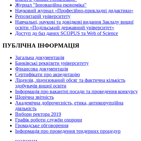
Журнал "Інноваційна економіка"
Науковий журнал «Професійно-прикладні дидактики»
Репозитарій університету
Навчальні, наукові та довідкові видання Закладу вищої
освіти «Подільський державний університет»
Доступ до баз даних SCOPUS та Web of Science
ПУБЛІЧНА ІНФОРМАЦІЯ
Загальна документація
Банківські реквізити університету
Фінансова документація
Сертифікати про акредитацію
Ліцензія, ліцензований обсяг та фактична кількість
здобувачів вищої освіти
Інформація про вакантні посади та проведення конкурсу
Щорічна звітність
Академічна доброчесність, етика, антикорупційна
діяльність
Вибори ректора 2019
Графік роботи служби охорони
Громадське обговорення
Інформація про проведення тендерних процедур