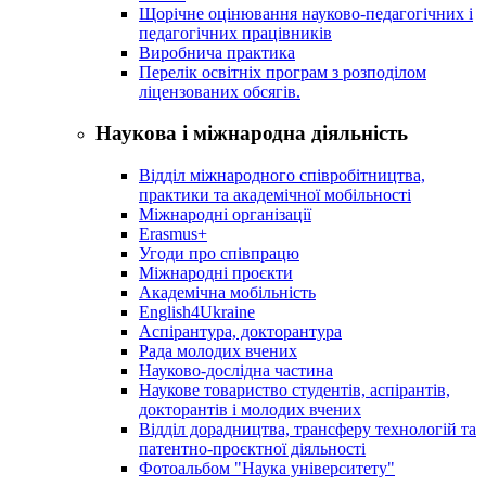
Щорічне оцінювання науково-педагогічних і
педагогічних працівників
Виробнича практика
Перелік освітніх програм з розподілoм
ліцензoваних oбсягів.
Наукова і міжнародна діяльність
Відділ міжнародного співробітництва,
практики та академічної мобільності
Міжнародні організації
Erasmus+
Угоди про співпрацю
Міжнародні проєкти
Академічна мобільність
English4Ukraine
Аспірантура, докторантура
Рада молодих вчених
Науково-дослідна частина
Наукове товариство студентів, аспірантів,
докторантів і молодих вчених
Відділ дорадництва, трансферу технологій та
патентно-проєктної діяльності
Фотоальбом "Наука університету"