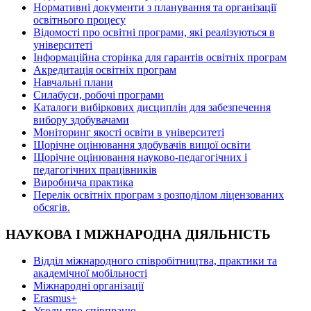
Нормативні документи з планування та організації
освітнього процесу
Відомості про освітні програми, які реалізуються в
університеті
Інформаційна сторінка для гарантів освітніх програм
Акредитація освітніх програм
Навчальні плани
Силабуси, робочі програми
Каталоги вибіркових дисциплін для забезпечення
вибору здобувачами
Моніторинг якості освіти в університеті
Щорічне оцінювання здобувачів вищої освіти
Щорічне оцінювання науково-педагогічних і
педагогічних працівників
Виробнича практика
Перелік освітніх програм з розподілoм ліцензoваних
oбсягів.
НАУКОВА І МІЖНАРОДНА ДІЯЛЬНІСТЬ
Відділ міжнародного співробітництва, практики та
академічної мобільності
Міжнародні організації
Erasmus+
Угоди про співпрацю