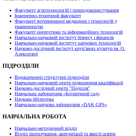
Факультет агротехнологій і природокористування
Інженерно-технічний факультет
Факультет ветеринарної медицини і технологій у
тваринництві
Факультет енергетики та інформаційних технологій
Навчально-науковий інститут бізнесу і фінансів
Навчально-науковий інститут харчових технологій
Науково-дослідний інститут круп'яних культур ім. О.
Алексеєвої
ПІДРОЗДІЛИ
Відокремлені структурні підрозділи
Навчально-науковий центр підвищення кваліфікації
Науково-дослідний центр "Поділля"
Навчальна лабораторія «Ботанічний сад»
Наукова бібліотека
Навчально-наукова лабораторія «DAK GPS»
НАВЧАЛЬНА РОБОТА
Навчально-методичний відділ
Відділ ліцензування, акредитації та якості освіти