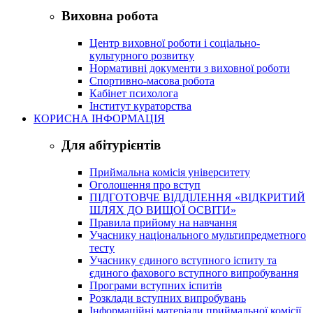
Виховна робота
Центр виховної роботи і соціально-
культурного розвитку
Нормативні документи з виховної роботи
Спортивно-масова робота
Кабінет психолога
Інститут кураторства
КОРИСНА ІНФОРМАЦІЯ
Для абітурієнтів
Приймальна комісія університету
Оголошення про вступ
ПІДГОТОВЧЕ ВІДДІЛЕННЯ «ВІДКРИТИЙ
ШЛЯХ ДО ВИЩОЇ ОСВІТИ»
Правила прийому на навчання
Учаснику національного мультипредметного
тесту
Учаснику єдиного вступного іспиту та
єдиного фахового вступного випробування
Програми вступних іспитів
Розклади вступних випробувань
Інформаційні матеріали приймальної комісії