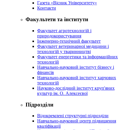
Газета «Вісник Університету»
Контакти
Факультети та інститути
Факультет агротехнологій і
природокористування
Інженерно-технічний факультет
Факультет ветеринарної медицини і
технологій у тваринництві
Факультет енергетики та інформаційних
технологій
Навчально-науковий інститут бізнесу і
фінансів
Навчально-науковий інститут харчових
технологій
Науково-дослідний інститут круп'яних
культур ім. О. Алексеєвої
Підрозділи
Відокремлені структурні підрозділи
Навчально-науковий центр підвищення
кваліфікації