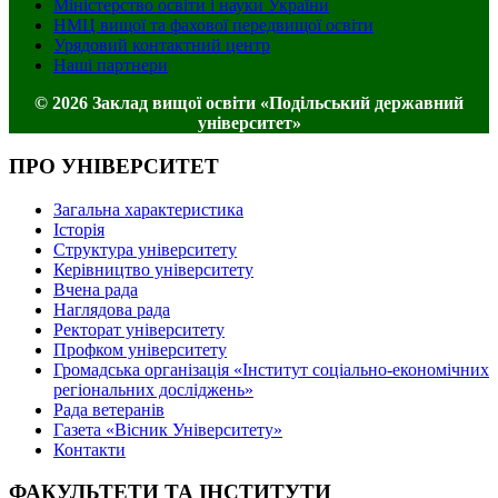
Міністерство освіти і науки України
НМЦ вищої та фахової передвищої освіти
Урядовий контактний центр
Наші партнери
© 2026 Заклад вищої освіти «Подільський державний
університет»
ПРО УНІВЕРСИТЕТ
Загальна характеристика
Історія
Структура університету
Керівництво університету
Вчена рада
Наглядова рада
Ректорат університету
Профком університету
Громадська організація «Інститут соціально-економічних
регіональних досліджень»
Рада ветеранів
Газета «Вісник Університету»
Контакти
ФАКУЛЬТЕТИ ТА ІНСТИТУТИ