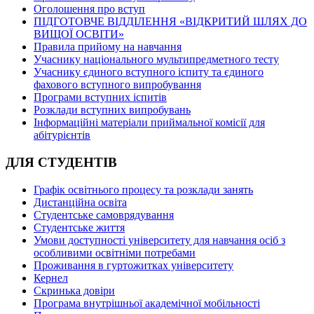
Оголошення про вступ
ПІДГОТОВЧЕ ВІДДІЛЕННЯ «ВІДКРИТИЙ ШЛЯХ ДО
ВИЩОЇ ОСВІТИ»
Правила прийому на навчання
Учаснику національного мультипредметного тесту
Учаснику єдиного вступного іспиту та єдиного
фахового вступного випробування
Програми вступних іспитів
Розклади вступних випробувань
Інформаційні матеріали приймальної комісії для
абітурієнтів
ДЛЯ СТУДЕНТІВ
Графік освітнього процесу та розклади занять
Дистанційна освіта
Студентське самоврядування
Студентське життя
Умови доступності університету для навчання осіб з
особливими освітніми потребами
Проживання в гуртожитках університету
Кернел
Скринька довіри
Програма внутрішньої академічної мобільності