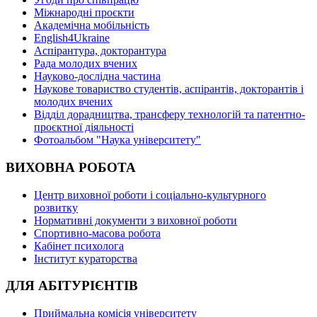
Міжнародні проєкти
Академічна мобільність
English4Ukraine
Аспірантура, докторантура
Рада молодих вчених
Науково-дослідна частина
Наукове товариство студентів, аспірантів, докторантів і
молодих вчених
Відділ дорадництва, трансферу технологій та патентно-
проєктної діяльності
Фотоальбом "Наука університету"
ВИХОВНА РОБОТА
Центр виховної роботи і соціально-культурного
розвитку
Нормативні документи з виховної роботи
Спортивно-масова робота
Кабінет психолога
Інститут кураторства
ДЛЯ АБІТУРІЄНТІВ
Приймальна комісія університету