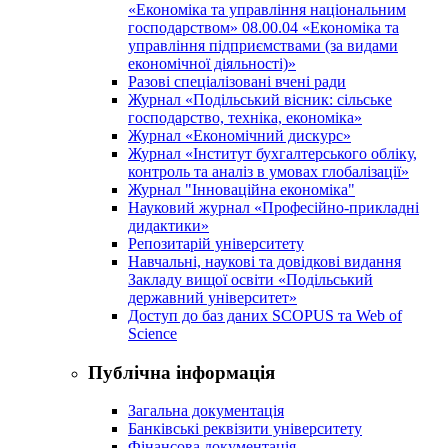
«Економіка та управління національним
господарством» 08.00.04 «Економіка та
управління підприємствами (за видами
економічної діяльності)»
Разові спеціалізовані вчені ради
Журнал «Подільський вісник: сільське
господарство, техніка, економіка»
Журнал «Економічний дискурс»
Журнал «Інститут бухгалтерського обліку,
контроль та аналіз в умовах глобалізації»
Журнал "Інноваційна економіка"
Науковий журнал «Професійно-прикладні
дидактики»
Репозитарій університету
Навчальні, наукові та довідкові видання
Закладу вищої освіти «Подільський
державний університет»
Доступ до баз даних SCOPUS та Web of
Science
Публічна інформація
Загальна документація
Банківські реквізити університету
Фінансова документація