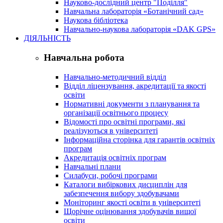
Науково-дослідний центр "Поділля"
Навчальна лабораторія «Ботанічний сад»
Наукова бібліотека
Навчально-наукова лабораторія «DAK GPS»
ДІЯЛЬНІСТЬ
Навчальна робота
Навчально-методичний відділ
Відділ ліцензування, акредитації та якості
освіти
Нормативні документи з планування та
організації освітнього процесу
Відомості про освітні програми, які
реалізуються в університеті
Інформаційна сторінка для гарантів освітніх
програм
Акредитація освітніх програм
Навчальні плани
Силабуси, робочі програми
Каталоги вибіркових дисциплін для
забезпечення вибору здобувачами
Моніторинг якості освіти в університеті
Щорічне оцінювання здобувачів вищої
освіти