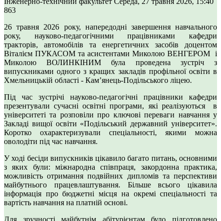
Інженерно-технічний факультет
Середа, 27 травня 2026, 15:40
863
26 травня 2026 року, напередодні завершення навчального
року, науково-педагогічними працівниками кафедри
тракторів, автомобілів та енергетичних засобів доцентом
Віталієм ПУКАСОМ та асистентами Миколою ВЕНГЕРОМ і
Миколою ВОЛИНКІНИМ була проведена зустріч з
випускниками одного з кращих закладів профільної освіти в
Хмельницькій області - Кам’янець-Подільського ліцею.
Під час зустрічі науково-педагогічні працівники кафедри
презентували сучасні освітні програми, які реалізуються в
університеті та розповіли про ключові переваги навчання у
Закладі вищої освіти «Подільський державний університет».
Коротко охарактеризували спеціальності, якими можна
оволодіти під час навчання.
У ході бесіди випускників цікавило багато питань, основними
з яких були: міжнародна співпраця, закордонна практика,
можливість отримання подвійних дипломів та перспективи
майбутнього працевлаштування. Більше всього цікавила
інформація про бюджетні місця на окремі спеціальності та
вартість навчання на платній основі.
Для зручності майбутнім абітурієнтам було підготовлено