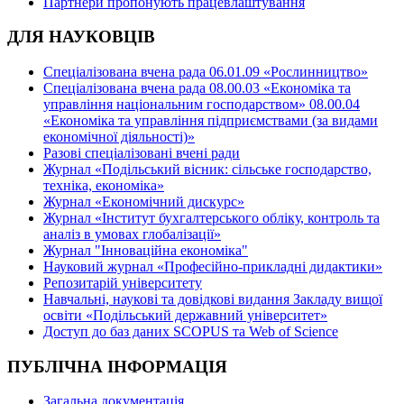
Партнери пропонують працевлаштування
ДЛЯ НАУКОВЦІВ
Спеціалізована вчена рада 06.01.09 «Рослинництво»
Спеціалізована вчена рада 08.00.03 «Економіка та
управління національним господарством» 08.00.04
«Економіка та управління підприємствами (за видами
економічної діяльності)»
Разові спеціалізовані вчені ради
Журнал «Подільський вісник: сільське господарство,
техніка, економіка»
Журнал «Економічний дискурс»
Журнал «Інститут бухгалтерського обліку, контроль та
аналіз в умовах глобалізації»
Журнал "Інноваційна економіка"
Науковий журнал «Професійно-прикладні дидактики»
Репозитарій університету
Навчальні, наукові та довідкові видання Закладу вищої
освіти «Подільський державний університет»
Доступ до баз даних SCOPUS та Web of Science
ПУБЛІЧНА ІНФОРМАЦІЯ
Загальна документація