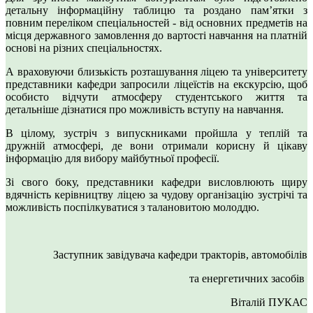
детальну інформаційну таблицю та роздано пам’ятки з
повним переліком спеціальностей - від основних предметів на
місця державного замовлення до вартості навчання на платній
основі на різних спеціальностях.
А враховуючи близькість розташування ліцею та університету
представники кафедри запросили ліцеїстів на екскурсію, щоб
особисто відчути атмосферу студентського життя та
детальніше дізнатися про можливість вступу на навчання.
В цілому, зустріч з випускниками пройшла у теплій та
дружній атмосфері, де вони отримали корисну й цікаву
інформацію для вибору майбутньої професії.
Зі свого боку, представники кафедри висловлюють щиру
вдячність керівництву ліцею за чудову організацію зустрічі та
можливість поспілкуватися з талановитою молоддю.
Заступник завідувача кафедри тракторів, автомобілів
та енергетичних засобів
Віталій ПУКАС