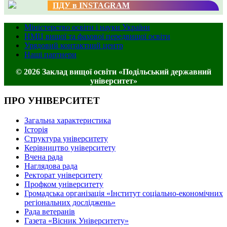
ПДУ в INSTAGRAM
Міністерство освіти і науки України
НМЦ вищої та фахової передвищої освіти
Урядовий контактний центр
Наші партнери
© 2026 Заклад вищої освіти «Подільський державний
університет»
ПРО УНІВЕРСИТЕТ
Загальна характеристика
Історія
Структура університету
Керівництво університету
Вчена рада
Наглядова рада
Ректорат університету
Профком університету
Громадська організація «Інститут соціально-економічних
регіональних досліджень»
Рада ветеранів
Газета «Вісник Університету»