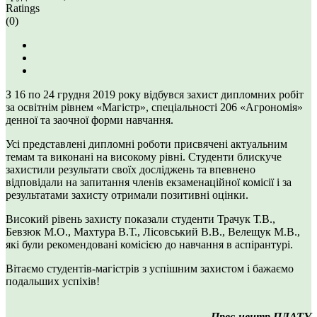
Ratings
(0)
З 16 по 24 грудня 2019 року відбувся захист дипломних робіт
за освітнім рівнем «Магістр», спеціальності 206 «Агрономія»
денної та заочної форми навчання.
Усі представлені дипломні роботи присвячені актуальним
темам та виконані на високому рівні. Студенти блискуче
захистили результати своїх досліджень та впевнено
відповідали на запитання членів екзаменаційної комісії і за
результатами захисту отримали позитивні оцінки.
Високий рівень захисту показали студенти Трачук Т.В.,
Бевзюк М.О., Махтура В.Т., Лісовський В.В., Велещук М.В.,
які були рекомендовані комісією до навчання в аспірантурі.
Вітаємо студентів-магістрів з успішним захистом і бажаємо
подальших успіхів!
Прес-центр ПДАТУ