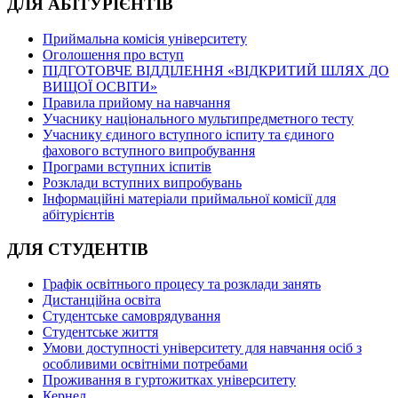
ДЛЯ АБІТУРІЄНТІВ
Приймальна комісія університету
Оголошення про вступ
ПІДГОТОВЧЕ ВІДДІЛЕННЯ «ВІДКРИТИЙ ШЛЯХ ДО
ВИЩОЇ ОСВІТИ»
Правила прийому на навчання
Учаснику національного мультипредметного тесту
Учаснику єдиного вступного іспиту та єдиного
фахового вступного випробування
Програми вступних іспитів
Розклади вступних випробувань
Інформаційні матеріали приймальної комісії для
абітурієнтів
ДЛЯ СТУДЕНТІВ
Графік освітнього процесу та розклади занять
Дистанційна освіта
Студентське самоврядування
Студентське життя
Умови доступності університету для навчання осіб з
особливими освітніми потребами
Проживання в гуртожитках університету
Кернел