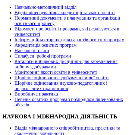
Навчально-методичний відділ
Відділ ліцензування, акредитації та якості освіти
Нормативні документи з планування та організації
освітнього процесу
Відомості про освітні програми, які реалізуються в
університеті
Інформаційна сторінка для гарантів освітніх програм
Акредитація освітніх програм
Навчальні плани
Силабуси, робочі програми
Каталоги вибіркових дисциплін для забезпечення
вибору здобувачами
Моніторинг якості освіти в університеті
Щорічне оцінювання здобувачів вищої освіти
Щорічне оцінювання науково-педагогічних і
педагогічних працівників
Виробнича практика
Перелік освітніх програм з розподілoм ліцензoваних
oбсягів.
НАУКОВА І МІЖНАРОДНА ДІЯЛЬНІСТЬ
Відділ міжнародного співробітництва, практики та
академічної мобільності