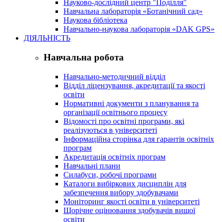
Науково-дослідний центр "Поділля"
Навчальна лабораторія «Ботанічний сад»
Наукова бібліотека
Навчально-наукова лабораторія «DAK GPS»
ДІЯЛЬНІСТЬ
Навчальна робота
Навчально-методичний відділ
Відділ ліцензування, акредитації та якості
освіти
Нормативні документи з планування та
організації освітнього процесу
Відомості про освітні програми, які
реалізуються в університеті
Інформаційна сторінка для гарантів освітніх
програм
Акредитація освітніх програм
Навчальні плани
Силабуси, робочі програми
Каталоги вибіркових дисциплін для
забезпечення вибору здобувачами
Моніторинг якості освіти в університеті
Щорічне оцінювання здобувачів вищої
освіти