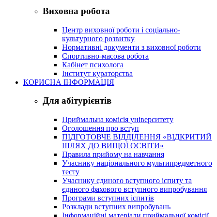
Виховна робота
Центр виховної роботи і соціально-
культурного розвитку
Нормативні документи з виховної роботи
Спортивно-масова робота
Кабінет психолога
Інститут кураторства
КОРИСНА ІНФОРМАЦІЯ
Для абітурієнтів
Приймальна комісія університету
Оголошення про вступ
ПІДГОТОВЧЕ ВІДДІЛЕННЯ «ВІДКРИТИЙ
ШЛЯХ ДО ВИЩОЇ ОСВІТИ»
Правила прийому на навчання
Учаснику національного мультипредметного
тесту
Учаснику єдиного вступного іспиту та
єдиного фахового вступного випробування
Програми вступних іспитів
Розклади вступних випробувань
Інформаційні матеріали приймальної комісії