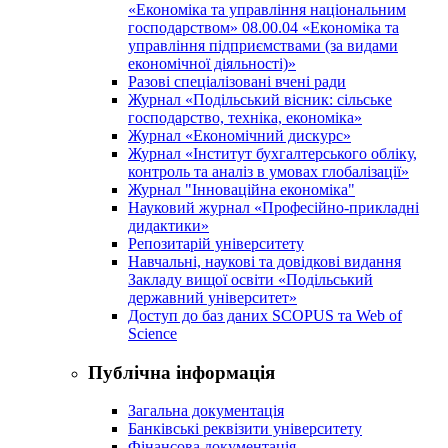
«Економіка та управління національним
господарством» 08.00.04 «Економіка та
управління підприємствами (за видами
економічної діяльності)»
Разові спеціалізовані вчені ради
Журнал «Подільський вісник: сільське
господарство, техніка, економіка»
Журнал «Економічний дискурс»
Журнал «Інститут бухгалтерського обліку,
контроль та аналіз в умовах глобалізації»
Журнал "Інноваційна економіка"
Науковий журнал «Професійно-прикладні
дидактики»
Репозитарій університету
Навчальні, наукові та довідкові видання
Закладу вищої освіти «Подільський
державний університет»
Доступ до баз даних SCOPUS та Web of
Science
Публічна інформація
Загальна документація
Банківські реквізити університету
Фінансова документація