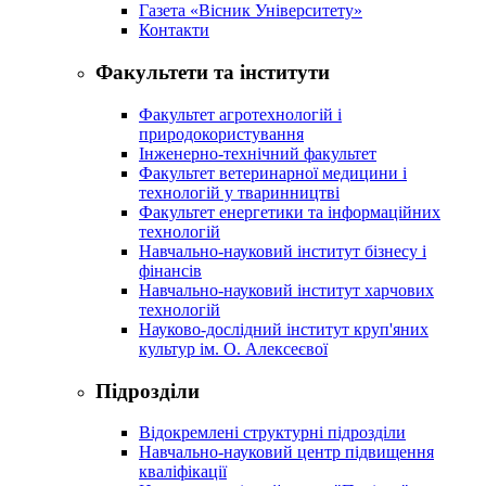
Газета «Вісник Університету»
Контакти
Факультети та інститути
Факультет агротехнологій і
природокористування
Інженерно-технічний факультет
Факультет ветеринарної медицини і
технологій у тваринництві
Факультет енергетики та інформаційних
технологій
Навчально-науковий інститут бізнесу і
фінансів
Навчально-науковий інститут харчових
технологій
Науково-дослідний інститут круп'яних
культур ім. О. Алексеєвої
Підрозділи
Відокремлені структурні підрозділи
Навчально-науковий центр підвищення
кваліфікації