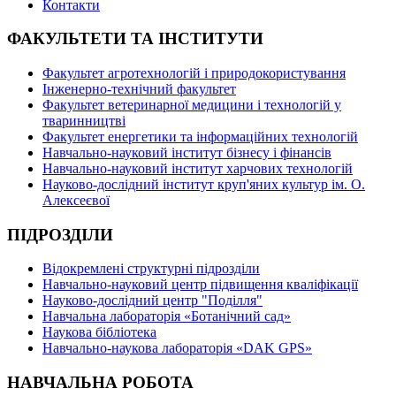
Контакти
ФАКУЛЬТЕТИ ТА ІНСТИТУТИ
Факультет агротехнологій і природокористування
Інженерно-технічний факультет
Факультет ветеринарної медицини і технологій у
тваринництві
Факультет енергетики та інформаційних технологій
Навчально-науковий інститут бізнесу і фінансів
Навчально-науковий інститут харчових технологій
Науково-дослідний інститут круп'яних культур ім. О.
Алексеєвої
ПІДРОЗДІЛИ
Відокремлені структурні підрозділи
Навчально-науковий центр підвищення кваліфікації
Науково-дослідний центр "Поділля"
Навчальна лабораторія «Ботанічний сад»
Наукова бібліотека
Навчально-наукова лабораторія «DAK GPS»
НАВЧАЛЬНА РОБОТА