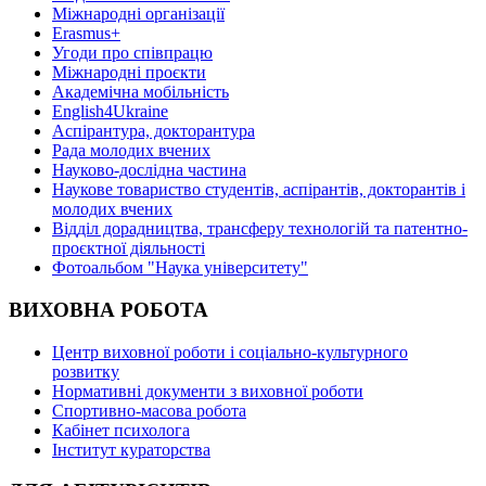
Міжнародні організації
Erasmus+
Угоди про співпрацю
Міжнародні проєкти
Академічна мобільність
English4Ukraine
Аспірантура, докторантура
Рада молодих вчених
Науково-дослідна частина
Наукове товариство студентів, аспірантів, докторантів і
молодих вчених
Відділ дорадництва, трансферу технологій та патентно-
проєктної діяльності
Фотоальбом "Наука університету"
ВИХОВНА РОБОТА
Центр виховної роботи і соціально-культурного
розвитку
Нормативні документи з виховної роботи
Спортивно-масова робота
Кабінет психолога
Інститут кураторства