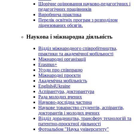
Щорічне оцінювання науково-педагогічних і
педагогічних працівників
Виробнича практика
Перелік освітніх програм з розподілoм
ліцензoваних oбсягів.
Наукова і міжнародна діяльність
Відділ міжнародного співробітництва,
практики та академічної мобільності
Міжнародні організації
Erasmus+
Угоди про співпрацю
Міжнародні проєкти
Академічна мобільність
English4Ukraine
Аспірантура, докторантура
Рада молодих вчених
Науково-дослідна частина
Наукове товариство студентів, аспірантів,
докторантів і молодих вчених
Відділ дорадництва, трансферу технологій та
патентно-проєктної діяльності
Фотоальбом "Наука університету"