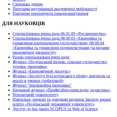
Скринька довіри
Програма внутрішньої академічної мобільності
Партнери пропонують працевлаштування
ДЛЯ НАУКОВЦІВ
Спеціалізована вчена рада 06.01.09 «Рослинництво»
Спеціалізована вчена рада 08.00.03 «Економіка та
управління національним господарством» 08.00.04
«Економіка та управління підприємствами (за видами
економічної діяльності)»
Разові спеціалізовані вчені ради
Журнал «Подільський вісник: сільське господарство,
техніка, економіка»
Журнал «Економічний дискурс»
Журнал «Інститут бухгалтерського обліку, контроль та
аналіз в умовах глобалізації»
Журнал "Інноваційна економіка"
Науковий журнал «Професійно-прикладні дидактики»
Репозитарій університету
Навчальні, наукові та довідкові видання Закладу вищої
освіти «Подільський державний університет»
Доступ до баз даних SCOPUS та Web of Science