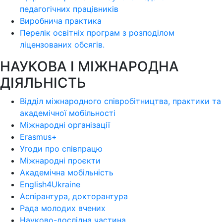
педагогічних працівників
Виробнича практика
Перелік освітніх програм з розподілoм
ліцензoваних oбсягів.
НАУКОВА І МІЖНАРОДНА
ДІЯЛЬНІСТЬ
Відділ міжнародного співробітництва, практики та
академічної мобільності
Міжнародні організації
Erasmus+
Угоди про співпрацю
Міжнародні проєкти
Академічна мобільність
English4Ukraine
Аспірантура, докторантура
Рада молодих вчених
Науково-дослідна частина