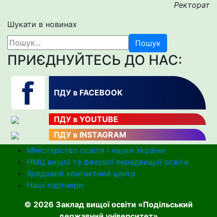
Ректорат
Шукати в новинах
Пошук
ПРИЄДНУЙТЕСЬ ДО НАС:
ПДУ в FACEBOOK
ПДУ в YOUTUBE
ПДУ в INSTAGRAM
Міністерство освіти і науки України
НМЦ вищої та фахової передвищої освіти
Урядовий контактний центр
Наші партнери
© 2026 Заклад вищої освіти «Подільський
державний університет»