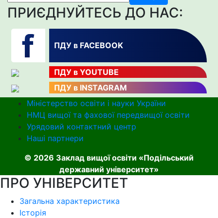
ПРИЄДНУЙТЕСЬ ДО НАС:
ПДУ в FACEBOOK
ПДУ в YOUTUBE
ПДУ в INSTAGRAM
Міністерство освіти і науки України
НМЦ вищої та фахової передвищої освіти
Урядовий контактний центр
Наші партнери
© 2026 Заклад вищої освіти «Подільський
державний університет»
ПРО УНІВЕРСИТЕТ
Загальна характеристика
Історія