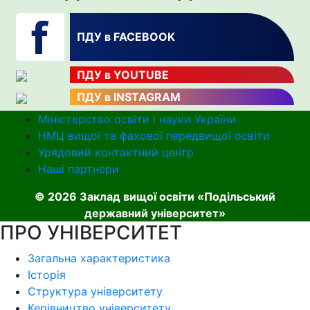
ПДУ в FACEBOOK
ПДУ в YOUTUBE
ПДУ в INSTAGRAM
Міністерство освіти і науки України
НМЦ вищої та фахової передвищої освіти
Урядовий контактний центр
Наші партнери
© 2026 Заклад вищої освіти «Подільський
державний університет»
ПРО УНІВЕРСИТЕТ
Загальна характеристика
Історія
Структура університету
Керівництво університету