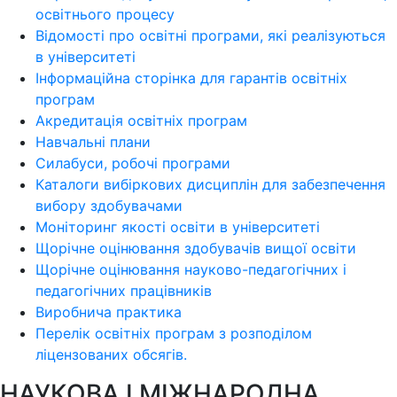
освітнього процесу
Відомості про освітні програми, які реалізуються
в університеті
Інформаційна сторінка для гарантів освітніх
програм
Акредитація освітніх програм
Навчальні плани
Силабуси, робочі програми
Каталоги вибіркових дисциплін для забезпечення
вибору здобувачами
Моніторинг якості освіти в університеті
Щорічне оцінювання здобувачів вищої освіти
Щорічне оцінювання науково-педагогічних і
педагогічних працівників
Виробнича практика
Перелік освітніх програм з розподілoм
ліцензoваних oбсягів.
НАУКОВА І МІЖНАРОДНА