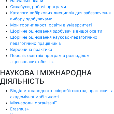
Навчальні плани
Силабуси, робочі програми
Каталоги вибіркових дисциплін для забезпечення
вибору здобувачами
Моніторинг якості освіти в університеті
Щорічне оцінювання здобувачів вищої освіти
Щорічне оцінювання науково-педагогічних і
педагогічних працівників
Виробнича практика
Перелік освітніх програм з розподілoм
ліцензoваних oбсягів.
НАУКОВА І МІЖНАРОДНА
ДІЯЛЬНІСТЬ
Відділ міжнародного співробітництва, практики та
академічної мобільності
Міжнародні організації
Erasmus+