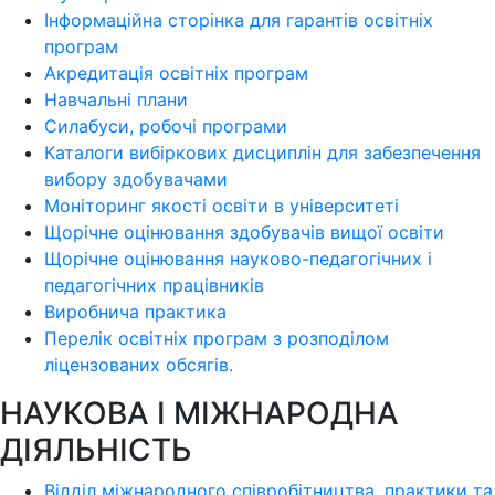
Інформаційна сторінка для гарантів освітніх
програм
Акредитація освітніх програм
Навчальні плани
Силабуси, робочі програми
Каталоги вибіркових дисциплін для забезпечення
вибору здобувачами
Моніторинг якості освіти в університеті
Щорічне оцінювання здобувачів вищої освіти
Щорічне оцінювання науково-педагогічних і
педагогічних працівників
Виробнича практика
Перелік освітніх програм з розподілoм
ліцензoваних oбсягів.
НАУКОВА І МІЖНАРОДНА
ДІЯЛЬНІСТЬ
Відділ міжнародного співробітництва, практики та