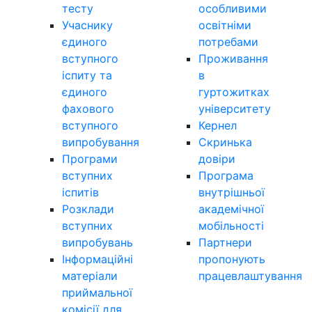
тесту
особливими
Учаснику
освітніми
єдиного
потребами
вступного
Проживання
іспиту та
в
єдиного
гуртожитках
фахового
університету
вступного
Кернел
випробування
Скринька
Програми
довіри
вступних
Програма
іспитів
внутрішньої
Розклади
академічної
вступних
мобільності
випробувань
Партнери
Інформаційні
пропонують
матеріали
працевлаштування
приймальної
комісії для