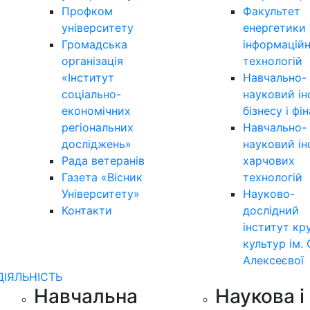
Профком
Факультет
університету
енергетики 
Громадська
інформацій
організація
технологій
«Інститут
Навчально-
соціально-
науковий ін
економічних
бізнесу і фі
регіональних
Навчально-
досліджень»
науковий ін
Рада ветеранів
харчових
Газета «Вісник
технологій
Університету»
Науково-
Контакти
дослідний
інститут кр
культур ім. 
Алексеєвої
ДІЯЛЬНІСТЬ
Навчальна
Наукова і