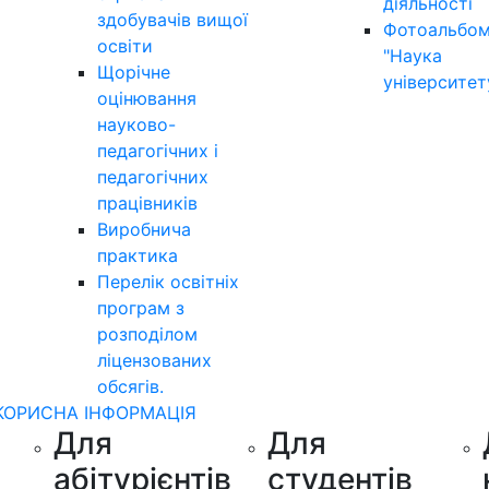
діяльності
здобувачів вищої
Фотоальбо
освіти
"Наука
Щорічне
університет
оцінювання
науково-
педагогічних і
педагогічних
працівників
Виробнича
практика
Перелік освітніх
програм з
розподілoм
ліцензoваних
oбсягів.
КОРИСНА ІНФОРМАЦІЯ
Для
Для
абітурієнтів
студентів