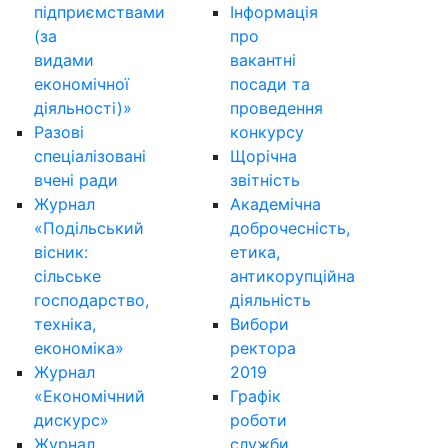
підприємствами
Інформація
(за
про
видами
вакантні
економічної
посади та
діяльності)»
проведення
Разові
конкурсу
спеціалізовані
Щорічна
вчені ради
звітність
Журнал
Академічна
«Подільський
доброчесність,
вісник:
етика,
сільське
антикорупційна
господарство,
діяльність
техніка,
Вибори
економіка»
ректора
Журнал
2019
«Економічний
Графік
дискурс»
роботи
Журнал
служби