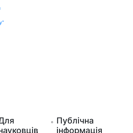
м
у"
Для
Публічна
науковців
інформація