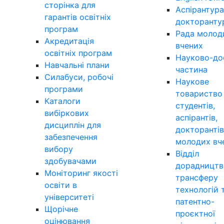
сторінка для
Аспірантура
гарантів освітніх
докторанту
програм
Рада молод
Акредитація
вчених
освітніх програм
Науково-до
Навчальні плани
частина
Силабуси, робочі
Наукове
програми
товариство
Каталоги
студентів,
вибіркових
аспірантів,
дисциплін для
докторантів
забезпечення
молодих вч
вибору
Відділ
здобувачами
дорадництв
Моніторинг якості
трансферу
освіти в
технологій 
університеті
патентно-
Щорічне
проєктної
оцінювання