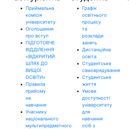
Приймальна
Графік
комісія
освітнього
університету
процесу
Оголошення
та
про вступ
розклади
ПІДГОТОВЧЕ
занять
ВІДДІЛЕННЯ
Дистанційна
«ВІДКРИТИЙ
освіта
ШЛЯХ ДО
Студентське
ВИЩОЇ
самоврядування
ОСВІТИ»
Студентське
Правила
життя
прийому
Умови
на
доступності
навчання
університету
Учаснику
для
національного
навчання
мультипредметного
осіб з