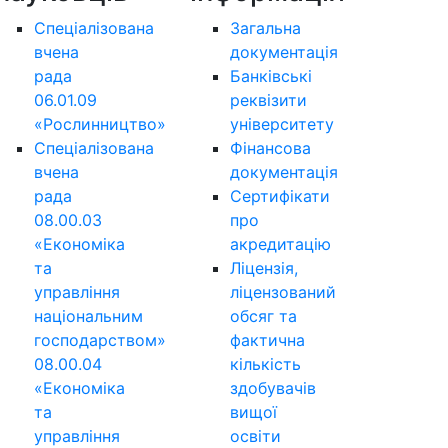
Спеціалізована
Загальна
вчена
документація
рада
Банківські
06.01.09
реквізити
«Рослинництво»
університету
Спеціалізована
Фінансова
вчена
документація
рада
Сертифікати
08.00.03
про
«Економіка
акредитацію
та
Ліцензія,
управління
ліцензований
національним
обсяг та
господарством»
фактична
08.00.04
кількість
«Економіка
здобувачів
та
вищої
управління
освіти