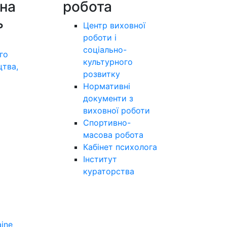
на
робота
ь
Центр виховної
роботи і
соціально-
го
культурного
цтва,
розвитку
а
Нормативні
документи з
виховної роботи
Спортивно-
масова робота
Кабінет психолога
Інститут
кураторства
aine