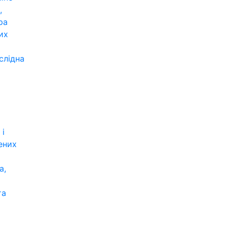
,
ра
их
слідна
 і
ених
а,
та