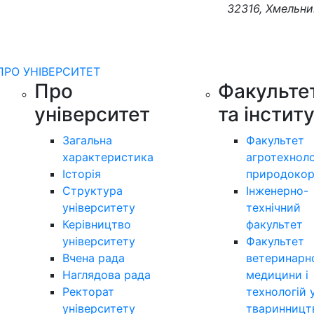
32316, Хмельни
ПРО УНІВЕРСИТЕТ
Про
Факульте
університет
та інстит
Загальна
Факультет
характеристика
агротехноло
Історія
природокор
Структура
Інженерно-
університету
технічний
Керівництво
факультет
університету
Факультет
Вчена рада
ветеринарн
Наглядова рада
медицини і
Ректорат
технологій 
університету
тваринницт