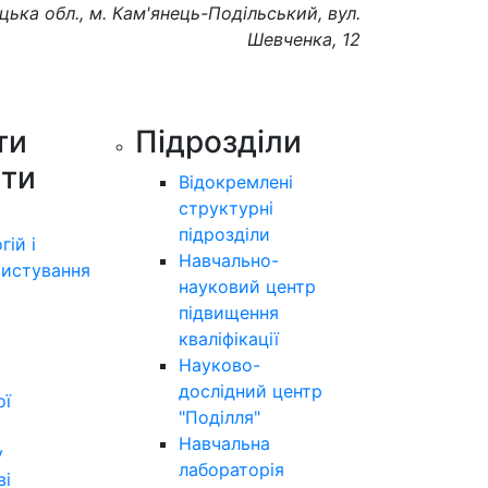
цька обл., м. Кам'янець-Подільський, вул.
Шевченка, 12
ти
Підрозділи
ути
Відокремлені
структурні
підрозділи
гій і
Навчально-
истування
науковий центр
підвищення
кваліфікації
Науково-
дослідний центр
ої
"Поділля"
Навчальна
у
лабораторія
ві