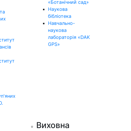
«Ботанічний сад»
Наукова
та
бібліотека
них
Навчально-
наукова
лабораторія «DAK
ститут
GPS»
нансів
ститут
уп'яних
О.
Виховна