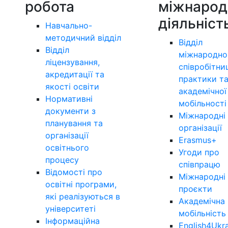
робота
міжнарод
діяльніст
Навчально-
методичний відділ
Відділ
Відділ
міжнародно
ліцензування,
співробітни
акредитації та
практики т
якості освіти
академічної
Нормативні
мобільності
документи з
Міжнародні
планування та
організації
організації
Erasmus+
освітнього
Угоди про
процесу
співпрацю
Відомості про
Міжнародні
освітні програми,
проєкти
які реалізуються в
Академічна
університеті
мобільність
Інформаційна
English4Ukr