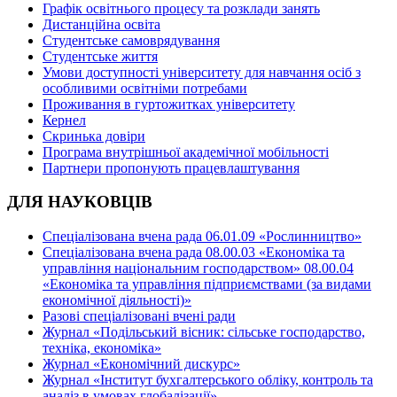
Графік освітнього процесу та розклади занять
Дистанційна освіта
Студентське самоврядування
Студентське життя
Умови доступності університету для навчання осіб з
особливими освітніми потребами
Проживання в гуртожитках університету
Кернел
Скринька довіри
Програма внутрішньої академічної мобільності
Партнери пропонують працевлаштування
ДЛЯ НАУКОВЦІВ
Спеціалізована вчена рада 06.01.09 «Рослинництво»
Спеціалізована вчена рада 08.00.03 «Економіка та
управління національним господарством» 08.00.04
«Економіка та управління підприємствами (за видами
економічної діяльності)»
Разові спеціалізовані вчені ради
Журнал «Подільський вісник: сільське господарство,
техніка, економіка»
Журнал «Економічний дискурс»
Журнал «Інститут бухгалтерського обліку, контроль та
аналіз в умовах глобалізації»