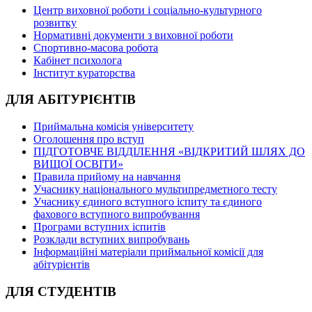
Центр виховної роботи і соціально-культурного
розвитку
Нормативні документи з виховної роботи
Спортивно-масова робота
Кабінет психолога
Інститут кураторства
ДЛЯ АБІТУРІЄНТІВ
Приймальна комісія університету
Оголошення про вступ
ПІДГОТОВЧЕ ВІДДІЛЕННЯ «ВІДКРИТИЙ ШЛЯХ ДО
ВИЩОЇ ОСВІТИ»
Правила прийому на навчання
Учаснику національного мультипредметного тесту
Учаснику єдиного вступного іспиту та єдиного
фахового вступного випробування
Програми вступних іспитів
Розклади вступних випробувань
Інформаційні матеріали приймальної комісії для
абітурієнтів
ДЛЯ СТУДЕНТІВ