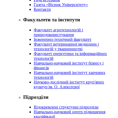
Газета «Вісник Університету»
Контакти
Факультети та інститути
Факультет агротехнологій і
природокористування
Інженерно-технічний факультет
Факультет ветеринарної медицини і
технологій у тваринництві
Факультет енергетики та інформаційних
технологій
Навчально-науковий інститут бізнесу і
фінансів
Навчально-науковий інститут харчових
технологій
Науково-дослідний інститут круп'яних
культур ім. О. Алексеєвої
Підрозділи
Відокремлені структурні підрозділи
Навчально-науковий центр підвищення
кваліфікації