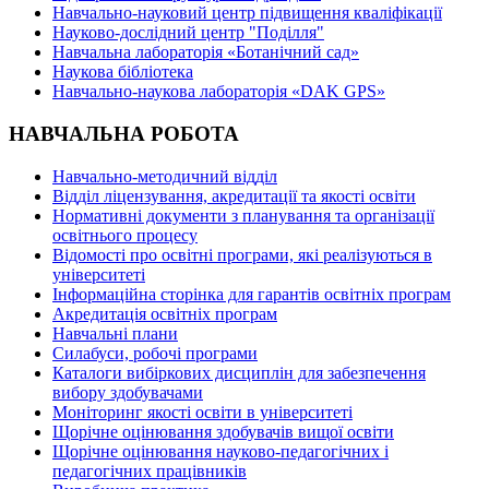
Навчально-науковий центр підвищення кваліфікації
Науково-дослідний центр "Поділля"
Навчальна лабораторія «Ботанічний сад»
Наукова бібліотека
Навчально-наукова лабораторія «DAK GPS»
НАВЧАЛЬНА РОБОТА
Навчально-методичний відділ
Відділ ліцензування, акредитації та якості освіти
Нормативні документи з планування та організації
освітнього процесу
Відомості про освітні програми, які реалізуються в
університеті
Інформаційна сторінка для гарантів освітніх програм
Акредитація освітніх програм
Навчальні плани
Силабуси, робочі програми
Каталоги вибіркових дисциплін для забезпечення
вибору здобувачами
Моніторинг якості освіти в університеті
Щорічне оцінювання здобувачів вищої освіти
Щорічне оцінювання науково-педагогічних і
педагогічних працівників