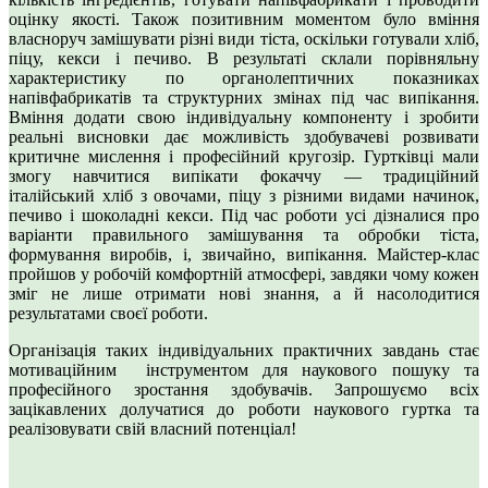
оцінку якості. Також позитивним моментом було вміння
власноруч замішувати різні види тіста, оскільки готували хліб,
піцу, кекси і печиво. В результаті склали порівняльну
характеристику по органолептичних показниках
напівфабрикатів та структурних змінах під час випікання.
Вміння додати свою індивідуальну компоненту і зробити
реальні висновки дає можливість здобувачеві розвивати
критичне мислення і професійний кругозір. Гуртківці мали
змогу навчитися випікати фокаччу — традиційний
італійський хліб з овочами, піцу з різними видами начинок,
печиво і шоколадні кекси. Під час роботи усі дізналися про
варіанти правильного замішування та обробки тіста,
формування виробів, і, звичайно, випікання. Майстер-клас
пройшов у робочій комфортній атмосфері, завдяки чому кожен
зміг не лише отримати нові знання, а й насолодитися
результатами своєї роботи.
Організація таких індивідуальних практичних завдань стає
мотиваційним інструментом для наукового пошуку та
професійного зростання здобувачів. Запрошуємо всіх
зацікавлених долучатися до роботи наукового гуртка та
реалізовувати свій власний потенціал!