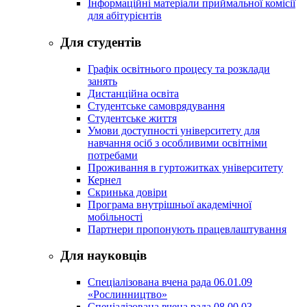
Інформаційні матеріали приймальної комісії
для абітурієнтів
Для студентів
Графік освітнього процесу та розклади
занять
Дистанційна освіта
Студентське самоврядування
Студентське життя
Умови доступності університету для
навчання осіб з особливими освітніми
потребами
Проживання в гуртожитках університету
Кернел
Скринька довіри
Програма внутрішньої академічної
мобільності
Партнери пропонують працевлаштування
Для науковців
Спеціалізована вчена рада 06.01.09
«Рослинництво»
Спеціалізована вчена рада 08.00.03