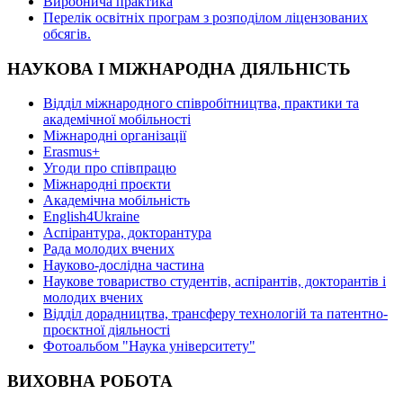
Виробнича практика
Перелік освітніх програм з розподілoм ліцензoваних
oбсягів.
НАУКОВА І МІЖНАРОДНА ДІЯЛЬНІСТЬ
Відділ міжнародного співробітництва, практики та
академічної мобільності
Міжнародні організації
Erasmus+
Угоди про співпрацю
Міжнародні проєкти
Академічна мобільність
English4Ukraine
Аспірантура, докторантура
Рада молодих вчених
Науково-дослідна частина
Наукове товариство студентів, аспірантів, докторантів і
молодих вчених
Відділ дорадництва, трансферу технологій та патентно-
проєктної діяльності
Фотоальбом "Наука університету"
ВИХОВНА РОБОТА