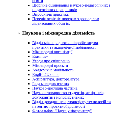
освіти
Щорічне оцінювання науково-педагогічних і
педагогічних працівників
Виробнича практика
Перелік освітніх програм з розподілoм
ліцензoваних oбсягів.
Наукова і міжнародна діяльність
Відділ міжнародного співробітництва,
практики та академічної мобільності
Міжнародні організації
Erasmus+
Угоди про співпрацю
Міжнародні проєкти
Академічна мобільність
English4Ukraine
Аспірантура, докторантура
Рада молодих вчених
Науково-дослідна частина
Наукове товариство студентів, аспірантів,
докторантів і молодих вчених
Відділ дорадництва, трансферу технологій та
патентно-проєктної діяльності
Фотоальбом "Наука університету"