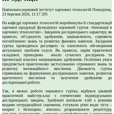
Навчально-науковий інститут харчових технологій
Понеділок,
23 березня 2026, 11:17
295
На кафедрі харчових технологій виробництва й стандартизації
харчової продукції функціонує науковий гурток «Інновації в
харчових технологіях». Завдання дослідницького характеру, як
правило, об’єднують здобувачів, зацікавлюють, сприяють
поглибленню знань та розвитку фахових навичок. Засідання
гуртка проводяться регулярно та охоплюють обговорення
актуальних проблем галузі. Як правило, окрім практичної
складової, проводимо аналіз сучасних досліджень та
презентації власних напрацювань здобувачів. Особлива увага
приділяється практичному застосуванню отриманих знань та
розвитку інноваційного мислення. Діяльність гуртка
спрямована на формування дослідницьких навичок, розвиток
критичного мислення та залучення здобувачів до
дослідницької роботи.
Так, в межах роботи наукового гуртка, відбувся цікавий
практичний майстер-клас з елементами індивідуальних
дослідницьких завдань. Здобувачі випікали хліб з різними
видами нетрадиційної сировини, готували різні види тіста –
опарне і безопарне, вчились розраховувати рецептуру,
кількість інгредієнтів, готувати напівфабрикати і проводити