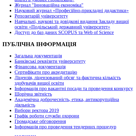
Журнал "Інноваційна економіка"
Науковий журнал «Професійно-прикладні дидактики»
Репозитарій університету
Навчальні, наукові та довідкові видання Закладу вищої
освіти «Подільський державний університет»
Доступ до баз даних SCOPUS та Web of Science
ПУБЛІЧНА ІНФОРМАЦІЯ
Загальна документація
Банківські реквізити університету
Фінансова документація
Сертифікати про акредитацію
Ліцензія, ліцензований обсяг та фактична кількість
здобувачів вищої освіти
Інформація про вакантні посади та проведення конкурсу
Щорічна звітність
Академічна доброчесність, етика, антикорупційна
діяльність
Вибори ректора 2019
Графік роботи служби охорони
Громадське обговорення
Інформація про проведення тендерних процедур