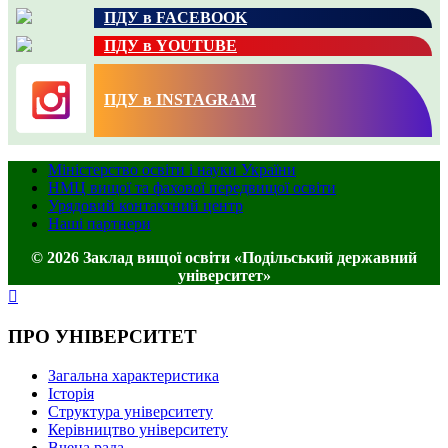
ПДУ в FACEBOOK
ПДУ в YOUTUBE
ПДУ в INSTAGRAM
Міністерство освіти і науки України
НМЦ вищої та фахової передвищої освіти
Урядовий контактний центр
Наші партнери
© 2026 Заклад вищої освіти «Подільський державний
університет»
ПРО УНІВЕРСИТЕТ
Загальна характеристика
Історія
Структура університету
Керівництво університету
Вчена рада