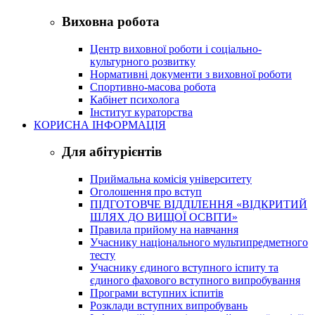
Виховна робота
Центр виховної роботи і соціально-
культурного розвитку
Нормативні документи з виховної роботи
Спортивно-масова робота
Кабінет психолога
Інститут кураторства
КОРИСНА ІНФОРМАЦІЯ
Для абітурієнтів
Приймальна комісія університету
Оголошення про вступ
ПІДГОТОВЧЕ ВІДДІЛЕННЯ «ВІДКРИТИЙ
ШЛЯХ ДО ВИЩОЇ ОСВІТИ»
Правила прийому на навчання
Учаснику національного мультипредметного
тесту
Учаснику єдиного вступного іспиту та
єдиного фахового вступного випробування
Програми вступних іспитів
Розклади вступних випробувань