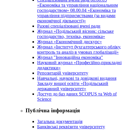
«Економіка та управління національним
господарством» 08.00.04 «Економіка та
управління підприємствами (за видами
економічної діяльності)»
Разові спеціалізовані вчені ради
Журнал «Подільський вісник: сільське
господарство, техніка, економіка»
Журнал «Економічний дискурс»
Журнал «Інститут бухгалтерського обліку,
контроль та аналіз в умовах глобалізації»
Журнал "Інноваційна економіка"
Науковий журнал «Професійно-прикладні
дидактики»
Репозитарій університету
Навчальні, наукові та довідкові видання
Закладу вищої освіти «Подільський
державний університет»
Доступ до баз даних SCOPUS та Web of
Science
Публічна інформація
Загальна документація
Банківські реквізити університету