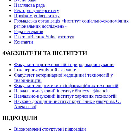
Наглядова рада
Ректорат університету
Профком університету
Громадська організація «Інститут соціально-економічних
регіональних досліджень»
Рада ветеранів
Газета «Вісник Університету»
Контакти
ФАКУЛЬТЕТИ ТА ІНСТИТУТИ
Факультет агротехнологій і природокористування
Інженерно-технічний факультет
Факультет ветеринарної медицини і технологій у
тваринництві
Факультет енергетики та інформаційних технологій
Навчально-науковий інститут бізнесу і фінансів
Навчально-науковий інститут харчових технологій
Науково-дослідний інститут круп'яних культур ім. О.
Алексеєвої
ПІДРОЗДІЛИ
Відокремлені структурні підрозділи