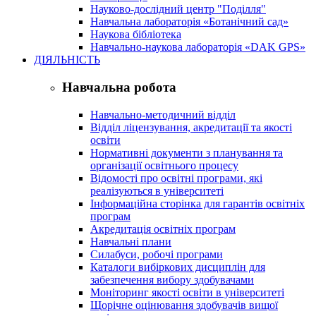
Науково-дослідний центр "Поділля"
Навчальна лабораторія «Ботанічний сад»
Наукова бібліотека
Навчально-наукова лабораторія «DAK GPS»
ДІЯЛЬНІСТЬ
Навчальна робота
Навчально-методичний відділ
Відділ ліцензування, акредитації та якості
освіти
Нормативні документи з планування та
організації освітнього процесу
Відомості про освітні програми, які
реалізуються в університеті
Інформаційна сторінка для гарантів освітніх
програм
Акредитація освітніх програм
Навчальні плани
Силабуси, робочі програми
Каталоги вибіркових дисциплін для
забезпечення вибору здобувачами
Моніторинг якості освіти в університеті
Щорічне оцінювання здобувачів вищої