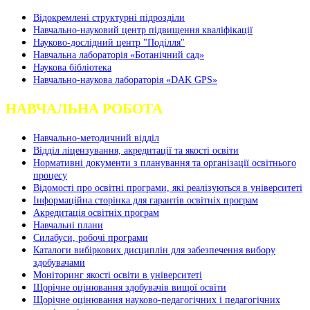
Відокремлені структурні підрозділи
Навчально-науковий центр підвищення кваліфікації
Науково-дослідний центр "Поділля"
Навчальна лабораторія «Ботанічний сад»
Наукова бібліотека
Навчально-наукова лабораторія «DAK GPS»
НАВЧАЛЬНА РОБОТА
Навчально-методичний відділ
Відділ ліцензування, акредитації та якості освіти
Нормативні документи з планування та організації освітнього
процесу
Відомості про освітні програми, які реалізуються в університеті
Інформаційна сторінка для гарантів освітніх програм
Акредитація освітніх програм
Навчальні плани
Силабуси, робочі програми
Каталоги вибіркових дисциплін для забезпечення вибору
здобувачами
Моніторинг якості освіти в університеті
Щорічне оцінювання здобувачів вищої освіти
Щорічне оцінювання науково-педагогічних і педагогічних