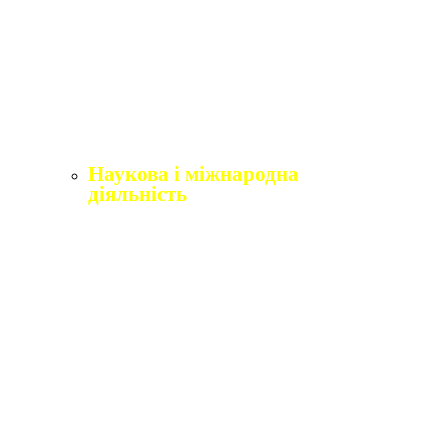
Щорічне оцінювання здобувачів вищої освіти
Щорічне оцінювання науково-педагогічних і
педагогічних працівників
Виробнича практика
Перелік освітніх програм з розподілoм
ліцензoваних oбсягів.
Наукова і міжнародна
діяльність
Відділ міжнародного співробітництва,
практики та академічної мобільності
Міжнародні організації
Erasmus+
Угоди про співпрацю
Міжнародні проєкти
Академічна мобільність
English4Ukraine