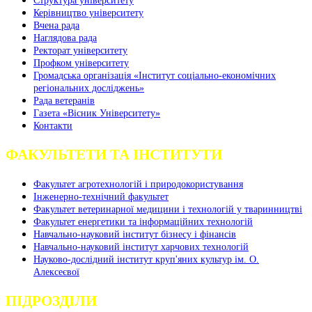
Структура університету
Керівництво університету
Вчена рада
Наглядова рада
Ректорат університету
Профком університету
Громадська організація «Інститут соціально-економічних
регіональних досліджень»
Рада ветеранів
Газета «Вісник Університету»
Контакти
ФАКУЛЬТЕТИ ТА ІНСТИТУТИ
Факультет агротехнологій і природокористування
Інженерно-технічний факультет
Факультет ветеринарної медицини і технологій у тваринництві
Факультет енергетики та інформаційних технологій
Навчально-науковий інститут бізнесу і фінансів
Навчально-науковий інститут харчових технологій
Науково-дослідний інститут круп'яних культур ім. О.
Алексеєвої
ПІДРОЗДІЛИ