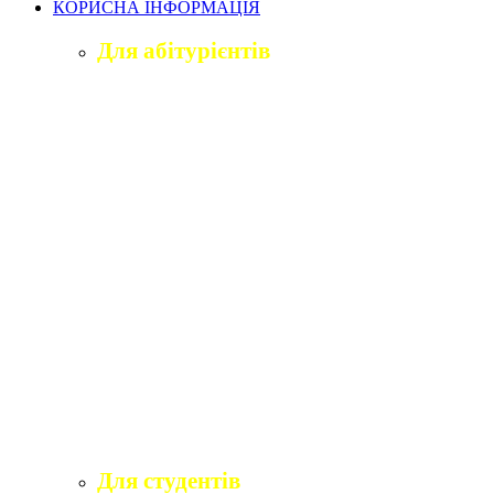
КОРИСНА ІНФОРМАЦІЯ
Для абітурієнтів
Приймальна комісія університету
Оголошення про вступ
ПІДГОТОВЧЕ ВІДДІЛЕННЯ «ВІДКРИТИЙ
ШЛЯХ ДО ВИЩОЇ ОСВІТИ»
Правила прийому на навчання
Учаснику національного мультипредметного
тесту
Учаснику єдиного вступного іспиту та
єдиного фахового вступного випробування
Програми вступних іспитів
Розклади вступних випробувань
Інформаційні матеріали приймальної комісії
для абітурієнтів
Для студентів