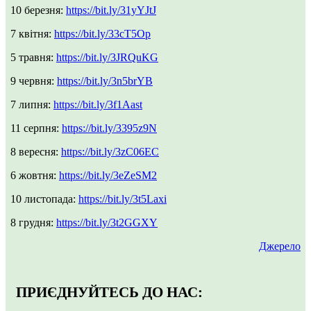
10 березня:
https://bit.ly/31yYJtJ
7 квітня:
https://bit.ly/33cT5Op
5 травня:
https://bit.ly/3JRQuKG
9 червня:
https://bit.ly/3n5brYB
7 липня:
https://bit.ly/3f1Aast
11 серпня:
https://bit.ly/3395z9N
8 вересня:
https://bit.ly/3zC06EC
6 жовтня:
https://bit.ly/3eZeSM2
10 листопада:
https://bit.ly/3t5Laxi
8 грудня:
https://bit.ly/3t2GGXY
Джерело
ПРИЄДНУЙТЕСЬ ДО НАС: