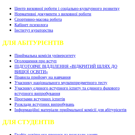
Центр виховної роботи і соціально-культурного розвитку
Нормативні документи з виховної роботи
Спортивно-масова робота
Кабінет психолога
Інститут кураторства
ДЛЯ АБІТУРІЄНТІВ
Приймальна комісія університету
Оголошення про вступ
ПІДГОТОВЧЕ ВІДДІЛЕННЯ «ВІДКРИТИЙ ШЛЯХ ДО
ВИЩОЇ ОСВІТИ»
Правила прийому на навчання
Учаснику національного мультипредметного тесту
Учаснику єдиного вступного іспиту та єдиного фахового
вступного випробування
Програми вступних іспитів
Розклади вступних випробувань
Інформаційні матеріали приймальної комісії для абітурієнтів
ДЛЯ СТУДЕНТІВ
Графік освітнього процесу та розклади занять