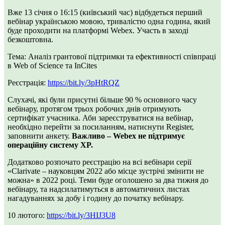
Вже 13 січня о 16:15 (київський час) відбудеться перший
вебінар українською мовою, тривалістю одна година, який
буде проходити на платформі Webex. Участь в заході
безкоштовна.
Тема: Аналіз грантової підтримки та ефективності співпраці
в Web of Science та InCites
Реєстрація:
https://bit.ly/3pHtRQZ
Слухачі, які були присутні більше 90 % основного часу
вебінару, протягом трьох робочих днів отримують
сертифікат учасника. Аби зареєструватися на вебінар,
необхідно перейти за посиланням, натиснути Register,
заповнити анкету.
Важливо – Webex не підтримує
операційну систему XP.
Додатково розпочато реєстрацію на всі вебінари серії
«Clarivate – науковцям 2022 або місце зустрічі змінити не
можна» в 2022 році. Теми буде оголошено за два тижня до
вебінару, та надсилатимуться в автоматичних листах
нагадуваннях за добу і годину до початку вебінару.
10 лютого:
https://bit.ly/3HIJ3U8