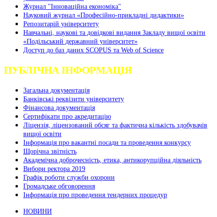
Журнал "Інноваційна економіка"
Науковий журнал «Професійно-прикладні дидактики»
Репозитарій університету
Навчальні, наукові та довідкові видання Закладу вищої освіти
«Подільський державний університет»
Доступ до баз даних SCOPUS та Web of Science
ПУБЛІЧНА ІНФОРМАЦІЯ
Загальна документація
Банківські реквізити університету
Фінансова документація
Сертифікати про акредитацію
Ліцензія, ліцензований обсяг та фактична кількість здобувачів
вищої освіти
Інформація про вакантні посади та проведення конкурсу
Щорічна звітність
Академічна доброчесність, етика, антикорупційна діяльність
Вибори ректора 2019
Графік роботи служби охорони
Громадське обговорення
Інформація про проведення тендерних процедур
НОВИНИ