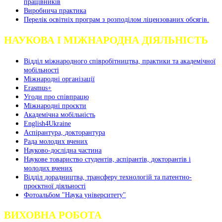
працівників
Виробнича практика
Перелік освітніх програм з розподілoм ліцензoваних oбсягів.
НАУКОВА І МІЖНАРОДНА ДІЯЛЬНІСТЬ
Відділ міжнародного співробітництва, практики та академічної
мобільності
Міжнародні організації
Erasmus+
Угоди про співпрацю
Міжнародні проєкти
Академічна мобільність
English4Ukraine
Аспірантура, докторантура
Рада молодих вчених
Науково-дослідна частина
Наукове товариство студентів, аспірантів, докторантів і
молодих вчених
Відділ дорадництва, трансферу технологій та патентно-
проєктної діяльності
Фотоальбом "Наука університету"
ВИХОВНА РОБОТА