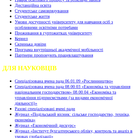
Дистанційна освіта
Студентське самоврядування
Студентське життя
Умови доступності університету для навчання осіб з
особливими освітніми потребами
Проживання в гуртожитках університету
Кернел
Скринька довіри
Програма внутрішньої академічної мобільності
Партнери пропонують працевлаштування
ДЛЯ НАУКОВЦІВ
Спеціалізована вчена рада 06.01.09 «Рослинництво»
Спеціалізована вчена рада 08.00.03 «Економіка та управління
національним господарством» 08.00.04 «Економіка та
управління підприємствами (за видами економічної
діяльності)»
Разові спеціалізовані вчені ради
Журнал «Подільський вісник: сільське господарство, техніка,
економіка»
Журнал «Економічний дискурс»
Журнал «Інститут бухгалтерського обліку, контроль та аналіз в
умовах глобалізації»