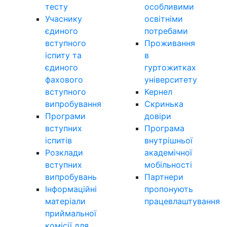
тесту
особливими
Учаснику
освітніми
єдиного
потребами
вступного
Проживання
іспиту та
в
єдиного
гуртожитках
фахового
університету
вступного
Кернел
випробування
Скринька
Програми
довіри
вступних
Програма
іспитів
внутрішньої
Розклади
академічної
вступних
мобільності
випробувань
Партнери
Інформаційні
пропонують
матеріали
працевлаштування
приймальної
комісії для