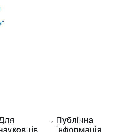
м
у"
Для
Публічна
науковців
інформація