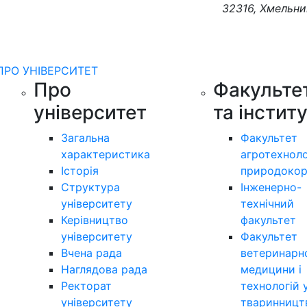
32316, Хмельни
ПРО УНІВЕРСИТЕТ
Про
Факульте
університет
та інстит
Загальна
Факультет
характеристика
агротехноло
Історія
природокор
Структура
Інженерно-
університету
технічний
Керівництво
факультет
університету
Факультет
Вчена рада
ветеринарн
Наглядова рада
медицини і
Ректорат
технологій 
університету
тваринницт