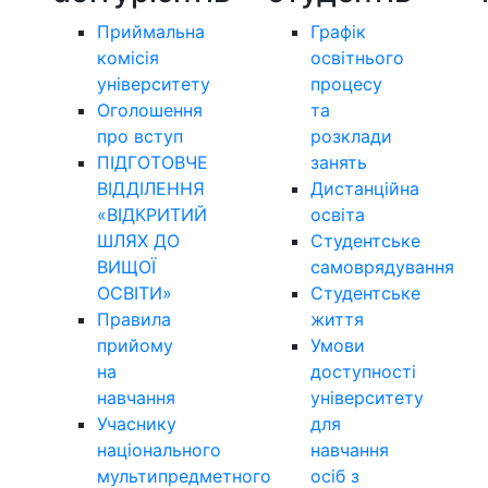
Приймальна
Графік
комісія
освітнього
університету
процесу
Оголошення
та
про вступ
розклади
ПІДГОТОВЧЕ
занять
ВІДДІЛЕННЯ
Дистанційна
«ВІДКРИТИЙ
освіта
ШЛЯХ ДО
Студентське
ВИЩОЇ
самоврядування
ОСВІТИ»
Студентське
Правила
життя
прийому
Умови
на
доступності
навчання
університету
Учаснику
для
національного
навчання
мультипредметного
осіб з