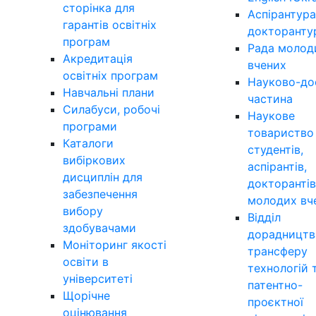
сторінка для
Аспірантура
гарантів освітніх
докторанту
програм
Рада молод
Акредитація
вчених
освітніх програм
Науково-до
Навчальні плани
частина
Силабуси, робочі
Наукове
програми
товариство
Каталоги
студентів,
вибіркових
аспірантів,
дисциплін для
докторантів
забезпечення
молодих вч
вибору
Відділ
здобувачами
дорадництв
Моніторинг якості
трансферу
освіти в
технологій 
університеті
патентно-
Щорічне
проєктної
оцінювання