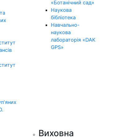
«Ботанічний сад»
Наукова
та
бібліотека
них
Навчально-
наукова
лабораторія «DAK
ститут
GPS»
нансів
ститут
уп'яних
О.
Виховна