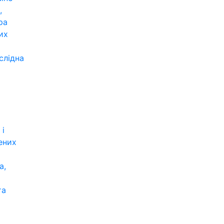
,
ра
их
слідна
 і
ених
а,
та