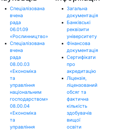
Спеціалізована
Загальна
вчена
документація
рада
Банківські
06.01.09
реквізити
«Рослинництво»
університету
Спеціалізована
Фінансова
вчена
документація
рада
Сертифікати
08.00.03
про
«Економіка
акредитацію
та
Ліцензія,
управління
ліцензований
національним
обсяг та
господарством»
фактична
08.00.04
кількість
«Економіка
здобувачів
та
вищої
управління
освіти