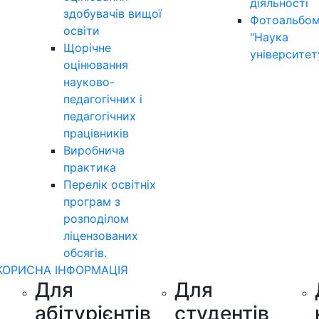
діяльності
здобувачів вищої
Фотоальбо
освіти
"Наука
Щорічне
університет
оцінювання
науково-
педагогічних і
педагогічних
працівників
Виробнича
практика
Перелік освітніх
програм з
розподілoм
ліцензoваних
oбсягів.
КОРИСНА ІНФОРМАЦІЯ
Для
Для
абітурієнтів
студентів