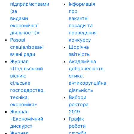
підприємствами
Інформація
(за
про
видами
вакантні
економічної
посади та
діяльності)»
проведення
Разові
конкурсу
спеціалізовані
Щорічна
вчені ради
звітність
Журнал
Академічна
«Подільський
доброчесність,
вісник:
етика,
сільське
антикорупційна
господарство,
діяльність
техніка,
Вибори
економіка»
ректора
Журнал
2019
«Економічний
Графік
дискурс»
роботи
Журнал
служби