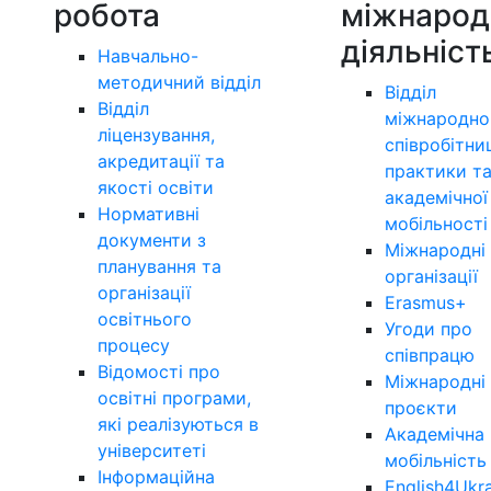
робота
міжнарод
діяльніст
Навчально-
методичний відділ
Відділ
Відділ
міжнародно
ліцензування,
співробітни
акредитації та
практики т
якості освіти
академічної
Нормативні
мобільності
документи з
Міжнародні
планування та
організації
організації
Erasmus+
освітнього
Угоди про
процесу
співпрацю
Відомості про
Міжнародні
освітні програми,
проєкти
які реалізуються в
Академічна
університеті
мобільність
Інформаційна
English4Ukr