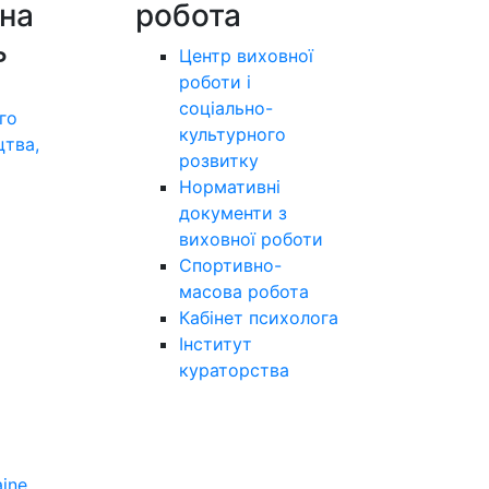
на
робота
ь
Центр виховної
роботи і
соціально-
го
культурного
цтва,
розвитку
а
Нормативні
документи з
виховної роботи
Спортивно-
масова робота
Кабінет психолога
Інститут
кураторства
aine