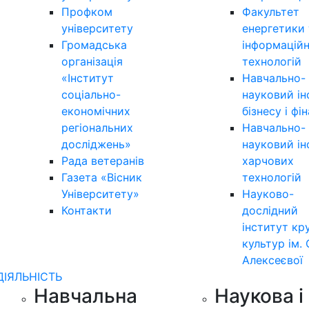
Профком
Факультет
університету
енергетики 
Громадська
інформацій
організація
технологій
«Інститут
Навчально-
соціально-
науковий ін
економічних
бізнесу і фі
регіональних
Навчально-
досліджень»
науковий ін
Рада ветеранів
харчових
Газета «Вісник
технологій
Університету»
Науково-
Контакти
дослідний
інститут кр
культур ім. 
Алексеєвої
ДІЯЛЬНІСТЬ
Навчальна
Наукова і