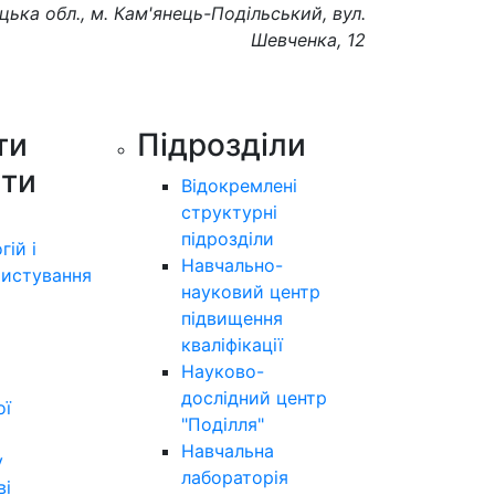
цька обл., м. Кам'янець-Подільський, вул.
Шевченка, 12
ти
Підрозділи
ути
Відокремлені
структурні
підрозділи
гій і
Навчально-
истування
науковий центр
підвищення
кваліфікації
Науково-
дослідний центр
ої
"Поділля"
Навчальна
у
лабораторія
ві