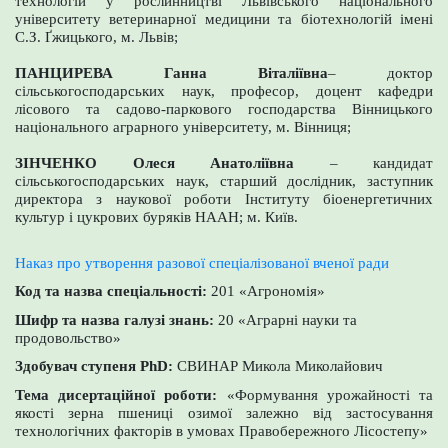
технологій у рослинництві Львівського національного
університету ветеринарної медицини та біотехнологій імені
С.З. Ґжицького, м. Львів;
ПАНЦИРЕВА Ганна Віталіївна
– доктор
сільськогосподарських наук, професор, доцент кафедри
лісового та садово-паркового господарства Вінницького
національного аграрного університету, м. Вінниця;
ЗІНЧЕНКО Олеся Анатоліївна
– кандидат
сільськогосподарських наук, старший дослідник, заступник
директора з наукової роботи Інституту біоенергетичних
культур і цукрових буряків НААН; м. Київ.
Наказ про утворення разової спеціалізованої вченої ради
Код та назва спеціальності:
201 «Агрономія»
Шифр та назва галузі знань:
20 «Аграрні науки та
продовольство»
Здобувач ступеня PhD:
СВИНАР Микола Миколайович
Тема дисертаційної роботи:
«Формування урожайності та
якості зерна пшениці озимої залежно від застосування
технологічних факторів в умовах Правобережного Лісостепу»