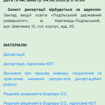
Дата та час захисту: 04.08.2026 р. о 10.00
Захист дисертації відбудеться за адресою
:
Заклад вищої освіти «Подільський державний
університет», м. Кам'янець-Подільський,
вул. Шевченка 12, гол. корпус, ауд. 20.
МАТЕРІАЛИ:
Дисертація
Дисертація, підписана КЕП
Висновок про наукову новизну, теоретичне та
практичне значення результатів дисертаційної
роботи
Рецензія рецензента Боднара О.О.
Рецензія рецензента Боднара О.О., підписана КЕП