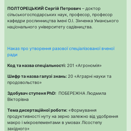
ПОЛТОРЕЦЬКИЙ Сергій Петрович
– доктор
сільськогосподарських наук, професор, професор
кафедри рослинництва імені О.І. Зінченка Уманського
національного університету садівництва.
Наказ про утворення разової спеціалізованої вченої
ради
Код та назва спеціальності:
201 «Агрономія»
Шифр та назва галузі знань:
20 «Аграрні науки та
продовольство»
Здобувач ступеня PhD:
ПОБЕРЕЖНА Людмила
Вікторівна
Тема дисертаційної роботи:
«Формування
продуктивності нуту на зерно залежно від удобрення
макро і мікроелементами в умовах Лісостепу
західного»